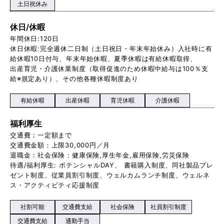
土日祝休み
休日/休暇
年間休日:120日
休日休暇:完全週休二日制（土日祝日・年末年始休み）入社時に有
給休暇10日付与、年末年始休暇、夏季休暇は有給休暇取得、
出産育児・介護休業制度（取得促進のため休暇中給与は100％支
給※規定あり）、その他各種休暇制度あり
有給休暇
出産休暇
育児休暇
介護休暇
福利厚生
交通費：一定額まで
交通費金額：上限30,000円／月
退職金：社会保険：健康保険,厚生年金,雇用保険,労災保険
待遇/福利厚生: ポテンシャルDAY、 書籍購入制度、同社製品プレ
ゼント制度、従業員割引制度、ウェルカムランチ制度、ウェルネ
ス・アクティビティ応援制度
社割可能
交通費支給
社会保険
社員割引制度
交通費支給
通勤手当