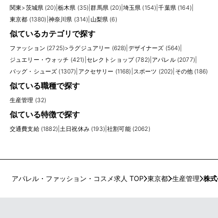
関東
>
茨城県 (20)
|
栃木県 (35)
|
群馬県 (20)
|
埼玉県 (154)
|
千葉県 (164)
|
東京都 (1380)
|
神奈川県 (314)
|
山梨県 (6)
似ているカテゴリで探す
ファッション (2725)
>
ラグジュアリー (628)
|
デザイナーズ (564)
|
ジュエリー・ウォッチ (421)
|
セレクトショップ (782)
|
アパレル (2077)
|
バッグ・シューズ (1307)
|
アクセサリー (1168)
|
スポーツ (202)
|
その他 (186)
似ている職種で探す
生産管理 (32)
似ている特徴で探す
交通費支給 (1882)
|
土日祝休み (193)
|
社割可能 (2062)
アパレル・ファッション・コスメ求人 TOP
東京都
生産管理
株式