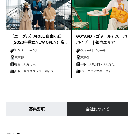
【エーグル】AIGLE 自由が丘
GOYARD（ゴヤール）スーパー
（2026年秋にNEW OPEN）店
バイザー｜都内エリア
長職を募集
AIGLE｜エーグル
Goyard｜ゴヤール
東京都
東京都
月給 (35万円～)
年収 (500万円～680万円)
店長｜販売スタッフ｜副店長
SV・エリアマネージャー
募集要項
会社について