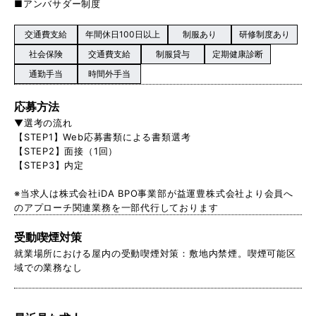
■アンバサダー制度
交通費支給
年間休日100日以上
制服あり
研修制度あり
社会保険
交通費支給
制服貸与
定期健康診断
通勤手当
時間外手当
応募方法
▼選考の流れ
【STEP1】Web応募書類による書類選考
【STEP2】面接（1回）
【STEP3】内定
※当求人は株式会社iDA BPO事業部が益運豊株式会社より会員へ
のアプローチ関連業務を一部代行しております
受動喫煙対策
就業場所における屋内の受動喫煙対策：敷地内禁煙。喫煙可能区
域での業務なし