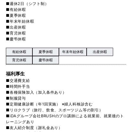
■週休2日（シフト制）
■有給休暇
■夏季休暇
■年末年始休暇
■出産休暇
■育児休暇
■慶弔休暇
有給休暇
夏季休暇
年末年始休暇
出産休暇
育児休暇
慶弔休暇
福利厚生
■交通費支給
■時間外手当
■各種保険加入（加入条件あり）
■制服貸与
■定期健康診断（年1回実施） ※婦人科検診含む
■リロクラブ（旅行、飲食、スポーツジム等の割引）
■iDAグループ会社BRUSHのプロ講師による就業前、就業後のト
レーニングあり
■友人紹介制度（謝礼金あり）