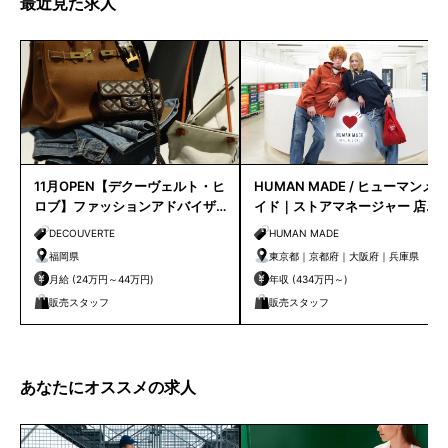
最近見た求人
11月OPEN【デクーヴェルト・ヒ
HUMAN MADE / ヒューマンメ
ロブ】ファッションアドバイザ
イド｜ストアマネージャー 店長
ー｜天神店
候補
DECOUVERTE
HUMAN MADE
福岡県
東京都｜京都府｜大阪府｜兵庫県
月給 (24万円～44万円)
年収 (434万円～)
販売スタッフ
販売スタッフ
あなたにオススメの求人