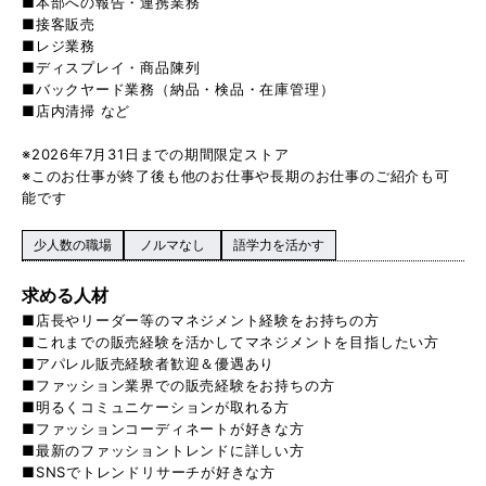
■本部への報告・連携業務
■接客販売
■レジ業務
■ディスプレイ・商品陳列
■バックヤード業務（納品・検品・在庫管理）
■店内清掃 など
※2026年7月31日までの期間限定ストア
※このお仕事が終了後も他のお仕事や長期のお仕事のご紹介も可
能です
少人数の職場
ノルマなし
語学力を活かす
求める人材
■店長やリーダー等のマネジメント経験をお持ちの方
■これまでの販売経験を活かしてマネジメントを目指したい方
■アパレル販売経験者歓迎＆優遇あり
■ファッション業界での販売経験をお持ちの方
■明るくコミュニケーションが取れる方
■ファッションコーディネートが好きな方
■最新のファッショントレンドに詳しい方
■SNSでトレンドリサーチが好きな方