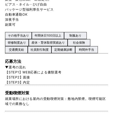
ピアス・ネイル・ひげ自由
パッケージ型福利厚生サービス
自動車通勤OK
深夜手当
副業可
その他手当あり
年間休日100日以上
制服あり
研修制度あり
産休・育休取得実績あり
社会保険
交通費支給
社員割引制度
定期健康診断
時間外手当
応募方法
▼選考の流れ
【STEP1】WEB応募による書類選考
【STEP2】面接
【STEP3】内定
受動喫煙対策
就業場所における屋内の受動喫煙対策：敷地内禁煙。喫煙可能区
域での業務なし