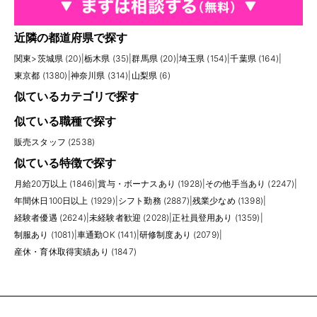
近隣の都道府県で探す
関東
>
茨城県 (20)
|
栃木県 (35)
|
群馬県 (20)
|
埼玉県 (154)
|
千葉県 (164)
|
東京都 (1380)
|
神奈川県 (314)
|
山梨県 (6)
似ているカテゴリで探す
似ている職種で探す
販売スタッフ (2538)
似ている特徴で探す
月給20万以上 (1846)
|
賞与・ボーナスあり (1928)
|
その他手当あり (2247)
|
年間休日100日以上 (1929)
|
シフト勤務 (2887)
|
残業少なめ (1398)
|
経験者優遇 (2624)
|
未経験者歓迎 (2028)
|
正社員登用あり (1359)
|
制服あり (1081)
|
車通勤OK (141)
|
研修制度あり (2079)
|
産休・育休取得実績あり (1847)