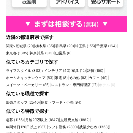
近隣の都道府県で探す
関東
>
茨城県 (20)
|
栃木県 (35)
|
群馬県 (20)
|
埼玉県 (155)
|
千葉県 (164)
|
東京都 (1385)
|
神奈川県 (313)
|
山梨県 (6)
似ているカテゴリで探す
ライフスタイル (383)
>
インテリア (43)
|
家具 (12)
|
雑貨 (150)
|
ホーム＆キッチンウェア (83)
|
家電 (8)
|
その他 (93)
|
カフェ (49)
|
スイーツ・ベーカリー (85)
|
レストラン・専門料理店 (17)
|
ホテル (0)
似ている職種で探す
販売スタッフ (2540)
|
飲食・フード・小売 (94)
似ている特徴で探す
急募 (1156)
|
月給20万以上 (1847)
|
交通費支給 (1882)
|
年間休日120日以上 (987)
|
シフト勤務 (2890)
|
残業少なめ (1363)
|