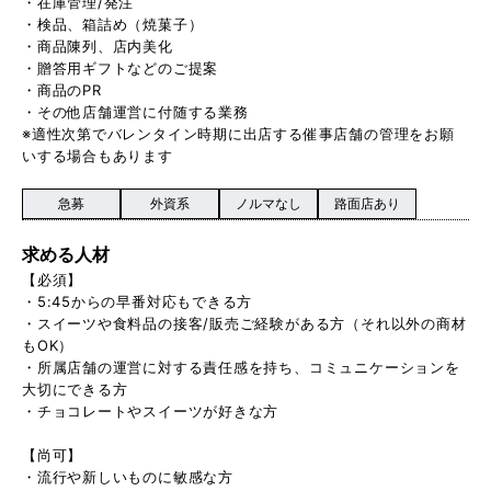
・在庫管理/発注
・検品、箱詰め（焼菓子）
・商品陳列、店内美化
・贈答用ギフトなどのご提案
・商品のPR
・その他店舗運営に付随する業務
※適性次第でバレンタイン時期に出店する催事店舗の管理をお願
いする場合もあります
急募
外資系
ノルマなし
路面店あり
求める人材
【必須】
・5:45からの早番対応もできる方
・スイーツや食料品の接客/販売ご経験がある方（それ以外の商材
もOK）
・所属店舗の運営に対する責任感を持ち、コミュニケーションを
大切にできる方
・チョコレートやスイーツが好きな方
【尚可】
・流行や新しいものに敏感な方