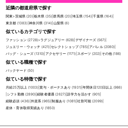
近隣の都道府県で探す
関東
>
茨城県 (20)
|
栃木県 (35)
|
群馬県 (20)
|
埼玉県 (154)
|
千葉県 (164)
|
東京都 (1383)
|
神奈川県 (314)
|
山梨県 (6)
似ているカテゴリで探す
ファッション (2728)
>
ラグジュアリー (628)
|
デザイナーズ (567)
|
ジュエリー・ウォッチ (421)
|
セレクトショップ (785)
|
アパレル (2080)
|
バッグ・シューズ (1310)
|
アクセサリー (1171)
|
スポーツ (202)
|
その他 (186)
似ている職種で探す
バックヤード (50)
似ている特徴で探す
月給25万以上 (1003)
|
賞与・ボーナスあり (1931)
|
年間休日120日以上 (986)
|
シフト勤務 (2890)
|
経験者優遇 (2627)
|
語学力を活かす (901)
|
経験必須 (436)
|
外資系 (965)
|
制服あり (1081)
|
社割可能 (2099)
|
産休・育休取得実績あり (1850)