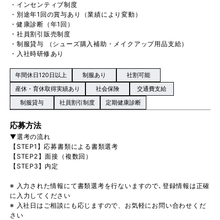
・インセンティブ制度
・別途年1回の賞与あり（業績により変動）
・健康診断（年1回）
・社員割引販売制度
・制服貸与 （シューズ購入補助・メイクアップ用品支給）
・入社時研修あり
年間休日120日以上
制服あり
社割可能
産休・育休取得実績あり
社会保険
交通費支給
制服貸与
社員割引制度
定期健康診断
応募方法
▼選考の流れ
【STEP1】応募書類による書類選考
【STEP2】面接（複数回）
【STEP3】内定
※ 入力された情報にて書類選考を行ないますので､登録情報は正確
に入力してください
※ 入社日はご相談にも応じますので、お気軽にお問い合わせくだ
さい