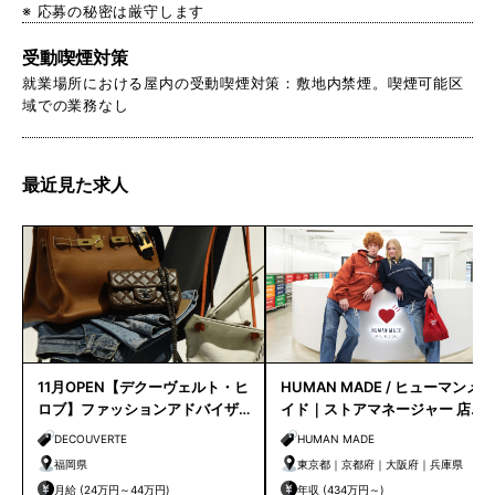
※ 応募の秘密は厳守します
受動喫煙対策
就業場所における屋内の受動喫煙対策：敷地内禁煙。喫煙可能区
域での業務なし
最近見た求人
11月OPEN【デクーヴェルト・ヒ
HUMAN MADE / ヒューマンメ
ロブ】ファッションアドバイザ
イド｜ストアマネージャー 店長
ー｜天神店
候補
DECOUVERTE
HUMAN MADE
福岡県
東京都｜京都府｜大阪府｜兵庫県
月給 (24万円～44万円)
年収 (434万円～)