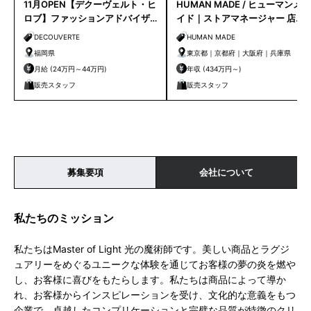
11月OPEN【デクーヴェルト・ヒ
HUMAN MADE / ヒューマンメ
ロブ】ファッションアドバイザ
イド｜ストアマネージャー 店長
ー｜天神店
候補
DECOUVERTE
HUMAN MADE
福岡県
東京都｜京都府｜大阪府｜兵庫県
月給 (24万円～44万円)
年収 (434万円～)
販売スタッフ
販売スタッフ
募集要項
会社について
私たちのミッション
私たちはMaster of Light 光の魔術師です。美しい商品とラグジ
ュアリーをめぐるユニークな体験を通じてお客様の夢の炎を燃や
し、お客様に喜びをもたらします。私たちは商品によって導か
れ、お客様からインスピレーションを受け、文化的な意義をもつ
企業で、卓越したコンプリケーションと完璧な品質が特徴のクリ