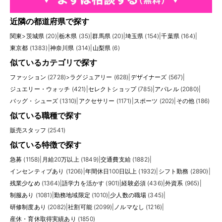
近隣の都道府県で探す
関東
>
茨城県 (20)
|
栃木県 (35)
|
群馬県 (20)
|
埼玉県 (154)
|
千葉県 (164)
|
東京都 (1383)
|
神奈川県 (314)
|
山梨県 (6)
似ているカテゴリで探す
ファッション (2728)
>
ラグジュアリー (628)
|
デザイナーズ (567)
|
ジュエリー・ウォッチ (421)
|
セレクトショップ (785)
|
アパレル (2080)
|
バッグ・シューズ (1310)
|
アクセサリー (1171)
|
スポーツ (202)
|
その他 (186)
似ている職種で探す
販売スタッフ (2541)
似ている特徴で探す
急募 (1158)
|
月給20万以上 (1849)
|
交通費支給 (1882)
|
インセンティブあり (1206)
|
年間休日100日以上 (1932)
|
シフト勤務 (2890)
|
残業少なめ (1364)
|
語学力を活かす (901)
|
経験必須 (436)
|
外資系 (965)
|
制服あり (1081)
|
勤務地域限定 (1010)
|
少人数の職場 (345)
|
研修制度あり (2082)
|
社割可能 (2099)
|
ノルマなし (1216)
|
産休・育休取得実績あり (1850)