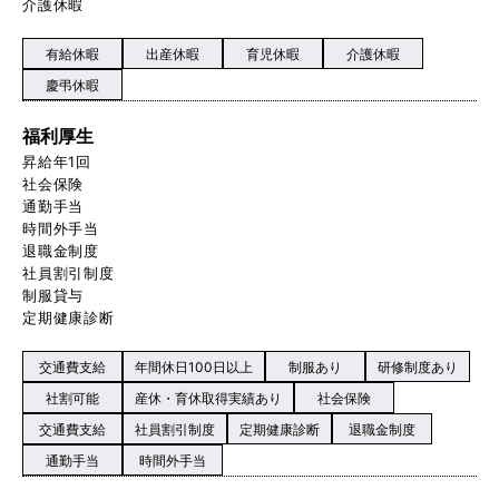
介護休暇
有給休暇
出産休暇
育児休暇
介護休暇
慶弔休暇
福利厚生
昇給年1回
社会保険
通勤手当
時間外手当
退職金制度
社員割引制度
制服貸与
定期健康診断
交通費支給
年間休日100日以上
制服あり
研修制度あり
社割可能
産休・育休取得実績あり
社会保険
交通費支給
社員割引制度
定期健康診断
退職金制度
通勤手当
時間外手当