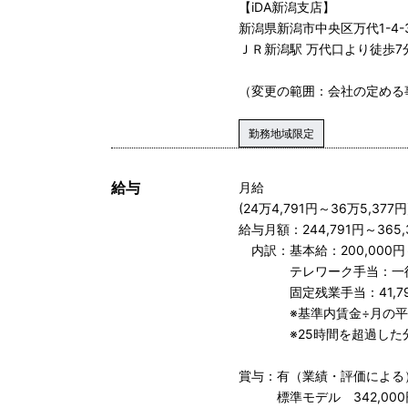
【iDA新潟支店】
新潟県新潟市中央区万代1-4-
ＪＲ新潟駅 万代口より徒歩7
（変更の範囲：会社の定める
勤務地域限定
給与
月給
(24万4,791円～36万5,377円
給与月額：244,791円～365,
内訳：基本給：200,000円～
テレワーク手当：一律3
固定残業手当：41,791円
※基準内賃金÷月の平均所定
※25時間を超過した分
賞与：有（業績・評価による
標準モデル 342,000円～