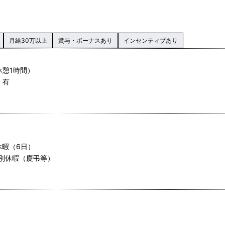
月給30万以上
賞与・ボーナスあり
インセンティブあり
休憩1時間）
 有
休暇（6日）
別休暇（慶弔等）