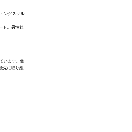
ディングスグル
ート。男性社
げています。働
優先に取り組