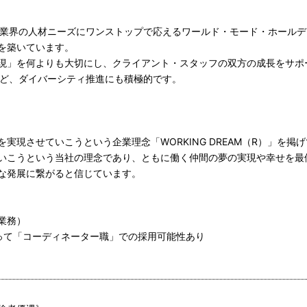
ン業界の人材ニーズにワンストップで応えるワールド・モード・ホール
を築いています。
現」を何よりも大切にし、クライアント・スタッフの双方の成長をサポ
など、ダイバーシティ推進にも積極的です。
実現させていこうという企業理念「WORKING DREAM（R）」を掲
いこうという当社の理念であり、ともに働く仲間の夢の実現や幸せを最
な発展に繋がると信じています。
業務）
って「コーディネーター職」での採用可能性あり