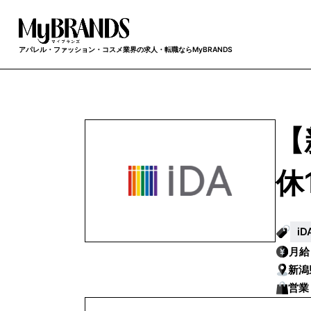
アパレル・ファッション・コスメ業界の求人・転職ならMyBRANDS
【
休
i
月
新潟
営業