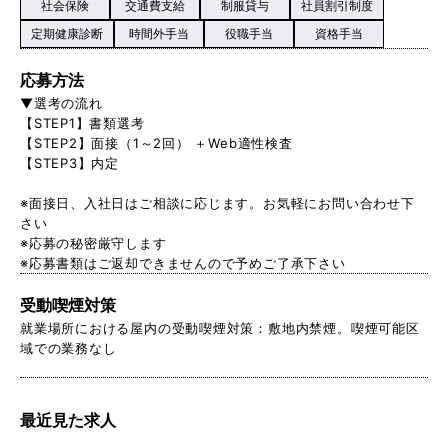
社会保険
交通費支給
制服貸与
社員割引制度
定期健康診断
時間外手当
役職手当
資格手当
応募方法
▼選考の流れ
【STEP1】書類選考
【STEP2】面接（1～2回） ＋Web適性検査
【STEP3】内定
※面接日、入社日はご相談に応じます。お気軽にお問い合わせ下
さい
※応募の秘密厳守します
※応募書類はご返却できませんので予めご了承下さい
受動喫煙対策
就業場所における屋内の受動喫煙対策：敷地内禁煙。喫煙可能区
域での業務なし
最近見た求人