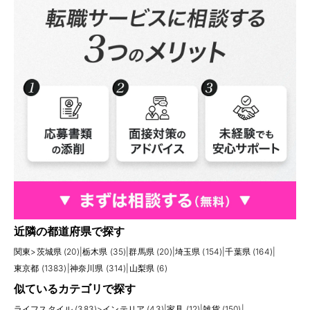
近隣の都道府県で探す
関東
>
茨城県 (20)
|
栃木県 (35)
|
群馬県 (20)
|
埼玉県 (154)
|
千葉県 (164)
|
東京都 (1383)
|
神奈川県 (314)
|
山梨県 (6)
似ているカテゴリで探す
ライフスタイル (383)
>
インテリア (43)
|
家具 (12)
|
雑貨 (150)
|