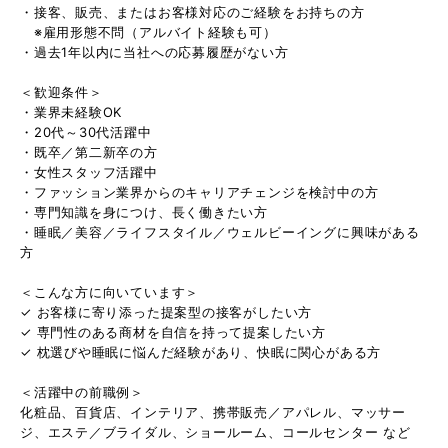
・接客、販売、またはお客様対応のご経験をお持ちの方
※雇用形態不問（アルバイト経験も可）
・過去1年以内に当社への応募履歴がない方
＜歓迎条件＞
・業界未経験OK
・20代～30代活躍中
・既卒／第二新卒の方
・女性スタッフ活躍中
・ファッション業界からのキャリアチェンジを検討中の方
・専門知識を身につけ、長く働きたい方
・睡眠／美容／ライフスタイル／ウェルビーイングに興味がある
方
＜こんな方に向いています＞
✓ お客様に寄り添った提案型の接客がしたい方
✓ 専門性のある商材を自信を持って提案したい方
✓ 枕選びや睡眠に悩んだ経験があり、快眠に関心がある方
＜活躍中の前職例＞
化粧品、百貨店、インテリア、携帯販売／アパレル、マッサー
ジ、エステ／ブライダル、ショールーム、コールセンター など