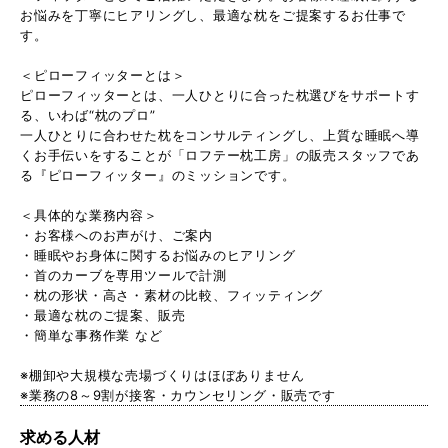
お悩みを丁寧にヒアリングし、最適な枕をご提案するお仕事で
す。
＜ピローフィッターとは＞
ピローフィッターとは、一人ひとりに合った枕選びをサポートす
る、いわば“枕のプロ”
一人ひとりに合わせた枕をコンサルティングし、上質な睡眠へ導
くお手伝いをすることが「ロフテー枕工房」の販売スタッフであ
る『ピローフィッター』のミッションです。
＜具体的な業務内容＞
・お客様へのお声がけ、ご案内
・睡眠やお身体に関するお悩みのヒアリング
・首のカーブを専用ツールで計測
・枕の形状・高さ・素材の比較、フィッティング
・最適な枕のご提案、販売
・簡単な事務作業 など
※棚卸や大規模な売場づくりはほぼありません
※業務の8～9割が接客・カウンセリング・販売です
求める人材