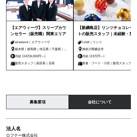
【エアウィーヴ】スリープカウ
【新綱島店】リンツチョコレー
ンセラー（販売職）関東エリア
トの販売スタッフ｜未経験・第
二新卒歓迎＊チョコレート研修
airweave｜エアウィーヴ
Lindt｜リンツ
＆割引有
栃木県｜群馬県｜埼玉県｜千葉県｜東
神奈川県横浜市
京都｜神奈川県
月給 (24万8,000円～)
月給 (23万円～)
販売スタッフ｜副店長｜店長
飲食・フード・小売｜販売スタッフ
募集要項
会社について
法人名
ロフテー株式会社