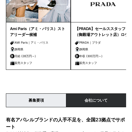
Ami Paris（アミ・パリス）スト
【PRADA】セールススタッフ
アリーダー候補
（御殿場アウトレット店）ロケ
ーション手当毎月5万円支給！
AMI Paris｜アミ・パリス
PRADA｜プラダ
静岡県
静岡県
月給 (28万円～)
年収 (300万円～)
販売スタッフ
販売スタッフ
募集要項
会社について
有名アパレルブランドの人手不足を、全国23拠点でサポ
ート