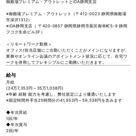
御殿場プレミアム・アウトレットとiDA静岡支店
※御殿場プレミアム・アウトレット（〒412-0023 静岡県御殿場
市深沢1312）
※iDA静岡支店（ 〒420-0857 静岡県静岡市葵区御幸町5-9 静岡
フコク生命ビル3F）
＜リモートワーク勤務＞
オフィス/担当店舗にご出勤いただくことがメインになりますが、
業務やオンライン会議のアポイントメント状況に応じて、在宅ワ
ークを併用してフレキシブルにご勤務いただきます。
給与
月給
(24万7,353円～35万1,038円)
※年齢 経験 能力を考慮し、弊社規定により優遇いたします
※固定時間外手当25時間分の41,953円～59,538円を含みます
◆年次昇給
1回/年
◆年次賞与
2回/年