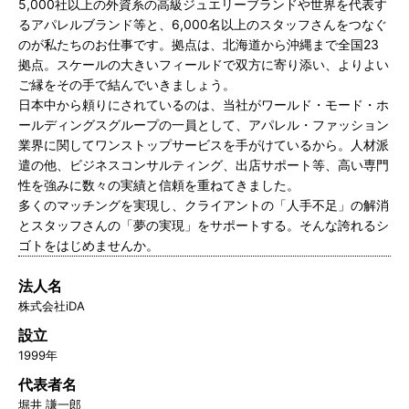
5,000社以上の外資系の高級ジュエリーブランドや世界を代表す
るアパレルブランド等と、6,000名以上のスタッフさんをつなぐ
のが私たちのお仕事です。拠点は、北海道から沖縄まで全国23
拠点。スケールの大きいフィールドで双方に寄り添い、よりよい
ご縁をその手で結んでいきましょう。
日本中から頼りにされているのは、当社がワールド・モード・ホ
ールディングスグループの一員として、アパレル・ファッション
業界に関してワンストップサービスを手がけているから。人材派
遣の他、ビジネスコンサルティング、出店サポート等、高い専門
性を強みに数々の実績と信頼を重ねてきました。
多くのマッチングを実現し、クライアントの「人手不足」の解消
とスタッフさんの「夢の実現」をサポートする。そんな誇れるシ
ゴトをはじめませんか。
法人名
株式会社iDA
設立
1999年
代表者名
堀井 謙一郎