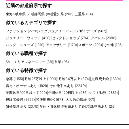
近隣の都道府県で探す
東海
>
岐阜県 (20)
|
静岡県 (86)
|
愛知県 (266)
|
三重県 (34)
似ているカテゴリで探す
ファッション (2728)
>
ラグジュアリー (628)
|
デザイナーズ (567)
|
ジュエリー・ウォッチ (420)
|
セレクトショップ (784)
|
アパレル (2080)
|
バッグ・シューズ (1310)
|
アクセサリー (1170)
|
スポーツ (203)
|
その他 (186)
似ている職種で探す
SV・エリアマネージャー (38)
|
営業 (95)
似ている特徴で探す
急募 (1155)
|
月給25万以上 (1003)
|
月給30万以上 (374)
|
交通費支給 (1880)
|
賞与・ボーナスあり (1929)
|
その他手当あり (2249)
|
年間休日100日以上 (1929)
|
年間休日120日以上 (986)
|
シフト勤務 (2887)
|
経験者優遇 (2627)
|
私服勤務OK (678)
|
大人数の職場 (97)
|
研修制度あり (2079)
|
産休・育休取得実績あり (1847)
|
託児所あり (26)