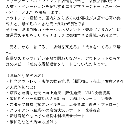
アリーブランドのアウトレット店舗を担当し、複数店舗の売上・
人材・オペレーションを統括するエリアマネージャー（スーパー
バイザー／SV）を募集します。
アウトレット店舗は、国内外から多くのお客様が来店する高い集
客力と、繁忙期の大きな売上変動が特徴です。
その分、現場判断力・チームマネジメント・売場づくりなど、店
舗運営スキルをよりダイナミックに発揮できる環境があります。
「売る」から「育てる」「店舗を支える」「成果をつくる」立場
へ。
店長やスタッフと近い距離で関わりながら、アウトレットならで
はのスピード感ある店舗運営をリードしていただきます。
《具体的な業務内容》
・担当アウトレット店舗の数値管理、課題抽出（売上／客数／KPI
／人員体制など）
・店長と連携した売上向上施策、販促施策、VMD改善提案
・繁忙期やセール時期の人員計画、店舗オペレーション管理
・スタッフ育成（接客レベル向上、店長育成、面談・フォロー）
・クライアント企業への店舗状況レポート、改善提案
・新規店舗立ち上げや運営体制構築サポート
・繁忙期などの店頭応援対応