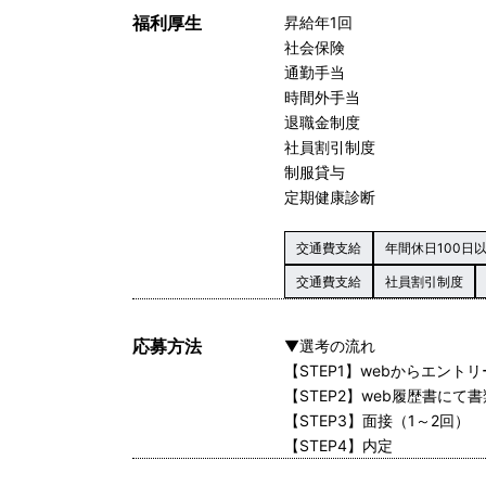
福利厚生
昇給年1回
社会保険
通勤手当
時間外手当
退職金制度
社員割引制度
制服貸与
定期健康診断
交通費支給
年間休日100日
交通費支給
社員割引制度
応募方法
▼選考の流れ
【STEP1】webからエントリ
【STEP2】web履歴書に
【STEP3】面接（1～2回）
【STEP4】内定