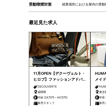
受動喫煙対策
就業場所における屋内の受動
最近見た求人
11月OPEN【デクーヴェルト・
HUMA
ヒロブ】ファッションアドバ
メイ
イザー｜天神店
店長
DECOUVERTE
HUM
福岡県
東京
月給 (24万円～44万円)
販売スタッフ
販売