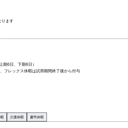
なります
上期6日、下期6日）
ら、フレックス休暇は試用期間終了後から付与
休暇
介護休暇
慶弔休暇