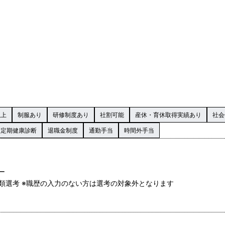
以上
制服あり
研修制度あり
社割可能
産休・育休取得実績あり
社会
定期健康診断
退職金制度
通勤手当
時間外手当
ー
て書類選考 ※職歴の入力のない方は選考の対象外となります