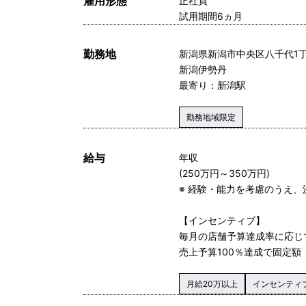
雇用形態
正社員
試用期間6ヵ月
勤務地
新潟県新潟市中央区八千代1丁
新潟伊勢丹
最寄り：新潟駅
勤務地域限定
給与
年収
(250万円～350万円)
※ 経験・能力を考慮のうえ、
【インセンティブ】
毎月の店舗予算達成率に応じ
売上予算100％達成で固定額
月給20万以上
インセンティ