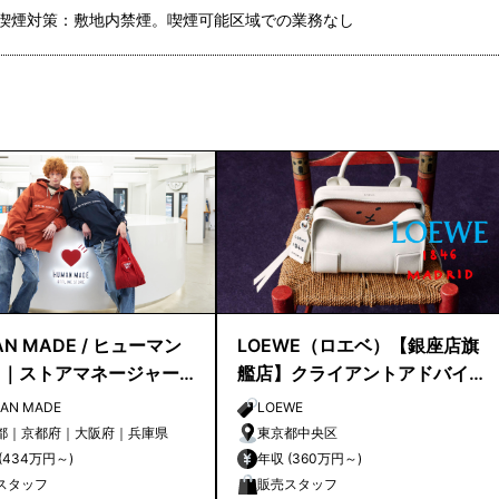
喫煙対策：敷地内禁煙。喫煙可能区域での業務なし
N MADE / ヒューマン
LOEWE（ロエベ）【銀座店旗
ド｜ストアマネージャー
艦店】クライアントアドバイ
候補
ザー／シニアクライアントア
AN MADE
LOEWE
ドバイザー募集
都｜京都府｜大阪府｜兵庫県
東京都中央区
年収 (434万円～)
年収 (360万円～)
スタッフ
販売スタッフ