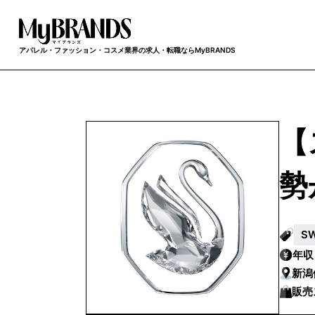
アパレル・ファッション・コスメ業界の求人・転職ならMyBRANDS
【
勢
S
年
新潟
販売