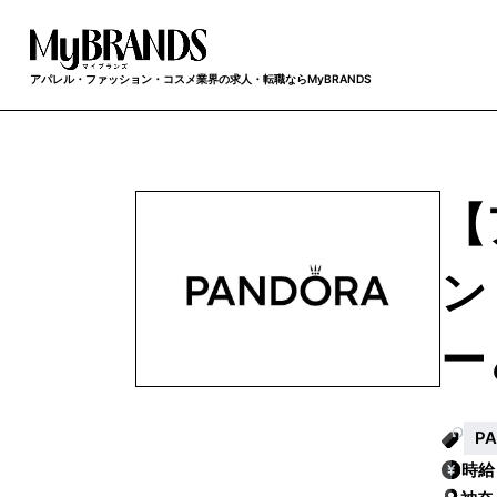
アパレル・ファッション・コスメ業界の求人・転職ならMyBRANDS
【
ン
ー
P
時