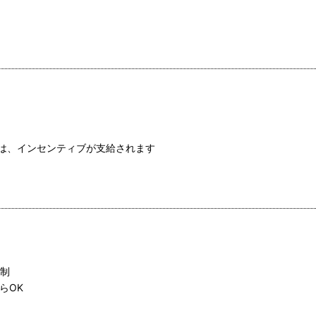
は、インセンティブが支給されます
ト制
からOK