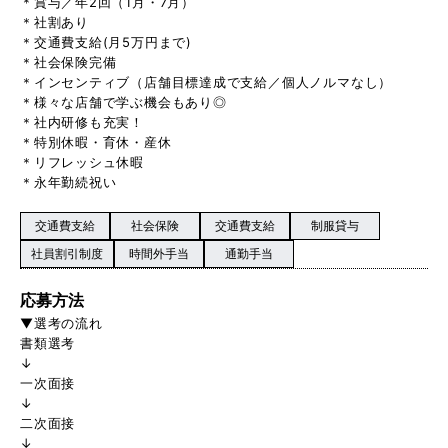
＊賞与／年2回（1月・7月）
＊社割あり
＊交通費支給(月5万円まで)
＊社会保険完備
＊インセンティブ（店舗目標達成で支給／個人ノルマなし）
＊様々な店舗で学ぶ機会もあり◎
＊社内研修も充実！
＊特別休暇・育休・産休
＊リフレッシュ休暇
＊永年勤続祝い
交通費支給
社会保険
交通費支給
制服貸与
社員割引制度
時間外手当
通勤手当
応募方法
▼選考の流れ
書類選考
↓
一次面接
↓
二次面接
↓