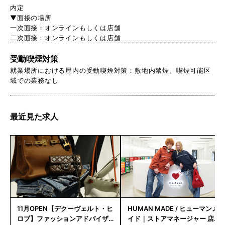
内定
▼面接の場所
一次面接：オンラインもしくは店舗
二次面接：オンラインもしくは店舗
受動喫煙対策
就業場所における屋内の受動喫煙対策：敷地内禁煙。喫煙可能区
域での業務なし
最近見た求人
11月OPEN【デクーヴェルト・ヒ
HUMAN MADE / ヒューマンメ
ロブ】ファッションアドバイザ
イド｜ストアマネージャー 店長