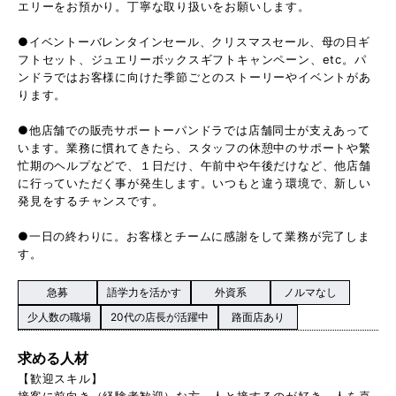
エリーをお預かり。丁寧な取り扱いをお願いします。
●イベントーバレンタインセール、クリスマスセール、母の日ギ
フトセット、ジュエリーボックスギフトキャンペーン、etc。パ
ンドラではお客様に向けた季節ごとのストーリーやイベントがあ
ります。
●他店舗での販売サポートーパンドラでは店舗同士が支えあって
います。業務に慣れてきたら、スタッフの休憩中のサポートや繁
忙期のヘルプなどで、１日だけ、午前中や午後だけなど、他店舗
に行っていただく事が発生します。いつもと違う環境で、新しい
発見をするチャンスです。
●一日の終わりに。お客様とチームに感謝をして業務が完了しま
す。
急募
語学力を活かす
外資系
ノルマなし
少人数の職場
20代の店長が活躍中
路面店あり
求める人材
【歓迎スキル】
接客に前向き（経験者歓迎）な方、人と接するのが好き、人を喜