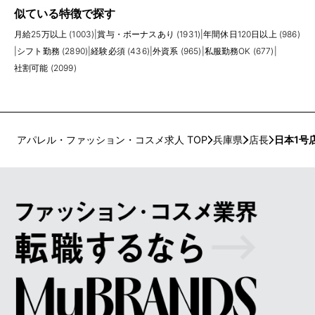
似ている特徴で探す
月給25万以上 (1003)
|
賞与・ボーナスあり (1931)
|
年間休日120日以上 (986)
|
シフト勤務 (2890)
|
経験必須 (436)
|
外資系 (965)
|
私服勤務OK (677)
|
社割可能 (2099)
アパレル・ファッション・コスメ求人 TOP
兵庫県
店長
日本1号