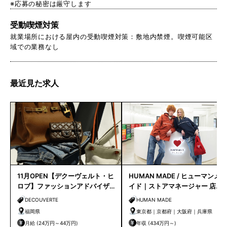
※応募の秘密は厳守します
受動喫煙対策
就業場所における屋内の受動喫煙対策：敷地内禁煙。喫煙可能区
域での業務なし
最近見た求人
11月OPEN【デクーヴェルト・ヒ
HUMAN MADE / ヒューマンメ
ロブ】ファッションアドバイザ
イド｜ストアマネージャー 店長
ー｜天神店
候補
DECOUVERTE
HUMAN MADE
福岡県
東京都｜京都府｜大阪府｜兵庫県
月給 (24万円～44万円)
年収 (434万円～)