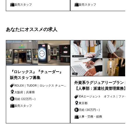
販売スタッフ
販売スタッフ
あなたにオススメの求人
『ロレックス』『チューダー』
販売スタッフ募集
外資系ラグジュアリーブランド
ROLEX｜TUDOR｜ロレックス チュー
【人事部：派遣社員管理業務】
ダー
大阪府｜兵庫県
iDAエージェント オフィス｜ファッシ
月給 (22万円～)
ョン・ビューティー
東京都
販売スタッフ
月給 (30万円～)
人事・労務・総務