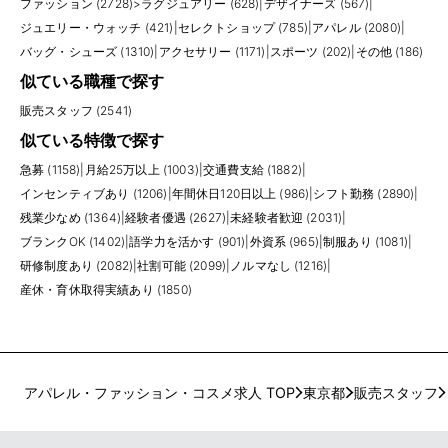
ファッション (2728)
>
ラグジュアリー (628)
|
デザイナーズ (567)
|
ジュエリー・ウォッチ (421)
|
セレクトショップ (785)
|
アパレル (2080)
|
バッグ・シューズ (1310)
|
アクセサリー (1171)
|
スポーツ (202)
|
その他 (186)
似ている職種で探す
販売スタッフ (2541)
似ている特徴で探す
急募 (1158)
|
月給25万以上 (1003)
|
交通費支給 (1882)
|
インセンティブあり (1206)
|
年間休日120日以上 (986)
|
シフト勤務 (2890)
|
残業少なめ (1364)
|
経験者優遇 (2627)
|
未経験者歓迎 (2031)
|
ブランクOK (1402)
|
語学力を活かす (901)
|
外資系 (965)
|
制服あり (1081)
|
研修制度あり (2082)
|
社割可能 (2099)
|
ノルマなし (1216)
|
産休・育休取得実績あり (1850)
アパレル・ファッション・コスメ求人 TOP
東京都
販売スタッフ