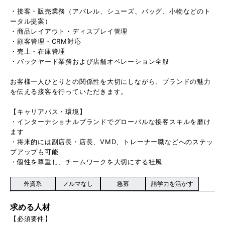
・接客・販売業務（アパレル、シューズ、バッグ、小物などのト
ータル提案）
・商品レイアウト・ディスプレイ管理
・顧客管理・CRM対応
・売上・在庫管理
・バックヤード業務および店舗オペレーション全般
お客様一人ひとりとの関係性を大切にしながら、ブランドの魅力
を伝える接客を行っていただきます。
【キャリアパス・環境】
・インターナショナルブランドでグローバルな接客スキルを磨け
ます
・将来的には副店長・店長、VMD、トレーナー職などへのステッ
プアップも可能
・個性を尊重し、チームワークを大切にする社風
外資系
ノルマなし
急募
語学力を活かす
求める人材
【必須要件】