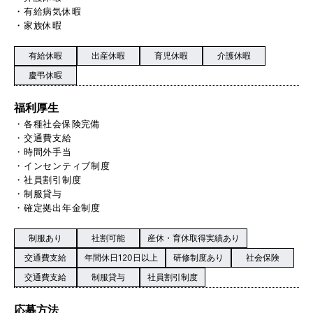
・有給病気休暇
・家族休暇
有給休暇
出産休暇
育児休暇
介護休暇
慶弔休暇
福利厚生
・各種社会保険完備
・交通費支給
・時間外手当
・インセンティブ制度
・社員割引制度
・制服貸与
・確定拠出年金制度
制服あり
社割可能
産休・育休取得実績あり
交通費支給
年間休日120日以上
研修制度あり
社会保険
交通費支給
制服貸与
社員割引制度
応募方法