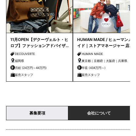
11月OPEN【デクーヴェルト・ヒ
HUMAN MADE / ヒューマンメ
ロブ】ファッションアドバイザ
イド｜ストアマネージャー 店長
ー｜天神店
候補
DECOUVERTE
HUMAN MADE
福岡県
東京都｜京都府｜大阪府｜兵庫県
月給 (24万円～44万円)
年収 (434万円～)
販売スタッフ
販売スタッフ
募集要項
会社について