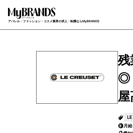
アパレル・ファッション・コスメ業界の求人・転職ならMyBRANDS
残
◎
屋
L
月