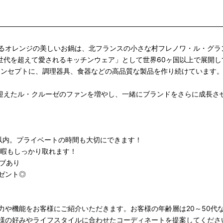
るオレンジの美しいお鍋は、北フランスの小さな村フレノワ・ル・グラ
「世代を超えて愛されるキッチンウェア」として世界60ヶ国以上で展開
コンセプトに、調理器具、食器などの高品質な製品を作り続けています
を迎えたル・クルーゼのファンを増やし、一緒にブランドをさらに成長さ
以内。プライベートの時間も大切にできます！
休暇もしっかり取れます！
ィブあり
ゼント◎
力や機能をお客様にご紹介いただきます。お客様の年齢層は20～50代
様の好みやライフスタイルに合わせたコーディネートを提案してくださ