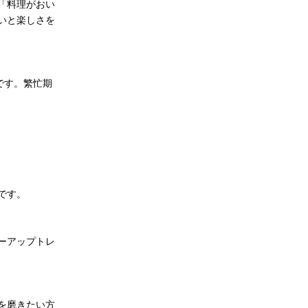
「料理がおい
いと楽しさを
です。繁忙期
です。
ーアップトレ
を磨きたい方