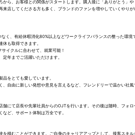
ろから、お客様との関係がスタートします。購入後に「ありがとう」や
再来店してくださる方も多く、ブランドのファンを増やしていくやりが
少なく、有給休暇消化80%以上などワークライフバランスの整った環境
連休も取得できます。
イフサイクルに合わせて、就業可能！
、定年までご活躍いただけます。
製品をとても愛しています。
く、自由に新しい発想や意見を言えるなど、フレンドリーで温かい社風
店舗にて店長や先輩社員からのOJTを行います。その後は随時、フォロ
くなど、サポート体制は万全です。
験を積むことができます。ご自身のキャリアアップとして、接客スキル