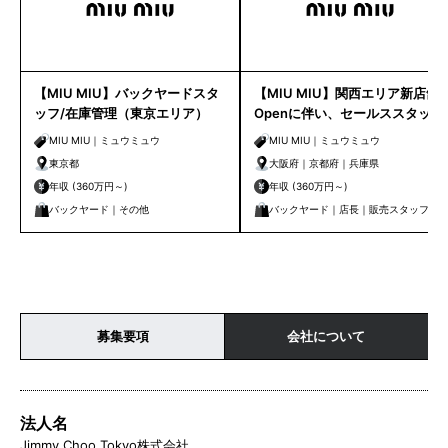
【MIU MIU】バックヤードスタ
【MIU MIU】関西エリア新店舗
ッフ/在庫管理（東京エリア）
Openに伴い、セールススタッ
フ/ストックアシスタント募集！
MIU MIU｜ミュウミュウ
MIU MIU｜ミュウミュウ
東京都
大阪府｜京都府｜兵庫県
年収 (360万円～)
年収 (360万円～)
バックヤード｜その他
バックヤード｜店長｜販売スタッフ｜
副店長
募集要項
会社について
法人名
Jimmy Choo Tokyo株式会社