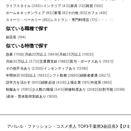
ライフスタイル (383)
>
インテリア (43)
|
家具 (12)
|
雑貨 (150)
|
ホーム＆キッチンウェア (83)
|
家電 (8)
|
その他 (93)
|
カフェ (49)
|
スイーツ・ベーカリー (85)
|
レストラン・専門料理店 (17)
|
ホテル (0)
似ている職種で探す
副店長 (194)
似ている特徴で探す
急募 (1158)
|
月給20万以上 (1849)
|
月給25万以上 (1003)
|
月給30万以上 (373)
|
交通費支給 (1882)
|
賞与・ボーナスあり (1931)
|
その他手当あり (2250)
|
インセンティブあり (1206)
|
年間休日100日以上 (1932)
|
シフト勤務 (2890)
|
経験者優遇 (2627)
|
語学力を活かす (901)
|
経験必須 (436)
|
上場企業 (191)
|
外資系 (965)
|
制服あり (1081)
|
少人数の職場 (345)
|
研修制度あり (2082)
|
社割可能 (2099)
|
産休・育休取得実績あり (1850)
アパレル・ファッション・コスメ求人 TOP
千葉県
副店長
【ジミ