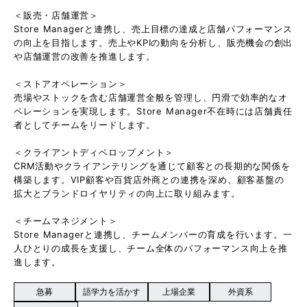
＜販売・店舗運営＞
Store Managerと連携し、売上目標の達成と店舗パフォーマンス
の向上を目指します。売上やKPIの動向を分析し、販売機会の創出
や店舗運営の改善を推進します。
＜ストアオペレーション＞
売場やストックを含む店舗運営全般を管理し、円滑で効率的なオ
ペレーションを実現します。Store Manager不在時には店舗責任
者としてチームをリードします。
＜クライアントディベロップメント＞
CRM活動やクライアンテリングを通じて顧客との長期的な関係を
構築します。VIP顧客や百貨店外商との連携を深め、顧客基盤の
拡大とブランドロイヤリティの向上に取り組みます。
＜チームマネジメント＞
Store Managerと連携し、チームメンバーの育成を行います。一
人ひとりの成長を支援し、チーム全体のパフォーマンス向上を推
進します。
急募
語学力を活かす
上場企業
外資系