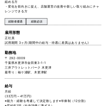
組める方
・変化を前向きに捉え、店舗運営の改善や新しい取り組みにチャ
レンジできる方
経験者優遇
経験必須
雇用形態
正社員
試用期間 3ヶ月(期間中の給与・待遇に差異はありません)
勤務地
〒 292-0009
千葉県木更津市金田東3-1-1
三井アウトレットパーク 木更津
最寄り：袖ケ浦駅、木更津駅
給与
月給
(33万円～41万円)
※能力・経験を考慮して決定致します※年俸制（12分割）
※昇給年1回（社内評価に準ずる）