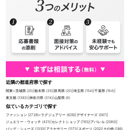
近隣の都道府県で探す
関東
>
茨城県 (20)
|
栃木県 (35)
|
群馬県 (20)
|
埼玉県 (154)
|
千葉県 (164)
|
東京都 (1383)
|
神奈川県 (314)
|
山梨県 (6)
似ているカテゴリで探す
ファッション (2728)
>
ラグジュアリー (628)
|
デザイナーズ (567)
|
ジュエリー・ウォッチ (421)
|
セレクトショップ (785)
|
アパレル (2080)
|
バッグ・シューズ (1310)
|
アクセサリー (1171)
|
スポーツ (202)
|
その他 (186)