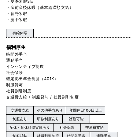
・夏季休暇3日
・産前産後休暇（基本給満額支給）
・育児休暇
・慶弔休暇
有給休暇
福利厚生
時間外手当
通勤手当
インセンティブ制度
社会保険
確定拠出年金制度（401K）
制服貸与
社員割引制度
交通費支給 / 制服貸与 / 社員割引制度
交通費支給
その他手当あり
年間休日100日以上
制服あり
研修制度あり
社割可能
産休・育休取得実績あり
社会保険
交通費支給
制服貸与
社員割引制度
時間外手当
通勤手当