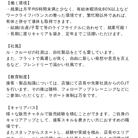
【働く環境】
・残業は月平均5時間未満と少なく、有給休暇消化80%以上など
ワークライフバランスの整った環境です。繁忙期以外であれば、
有休と併せて連休も取得できます。
・結婚/出産/子育て等のライフサイクルに合わせて、就業可能！
・長期に渡りキャリアを築き、定年までご活躍いただけます。
【社風】
ル・クルーゼの社員は、自社製品をとても愛しています。
また、フラットで風通しが良く、自由に新しい発想や意見を言え
るなど、フレンドリーで温かい社風です。
【教育制度】
接客・製品知識については、店舗にて店長や先輩社員からのOJT
を行います。その後は随時、フォローアップトレーニングなどに
ご参加いただくなど、サポート体制は万全です。
【キャリアパス】
様々な販売チャネルで販売経験を積むことができます。ご自身の
キャリアアップとして、接客スキルを磨きたい方におすすめの職
場です。
またスタッフからスタートし、経験や実績を積み、店長やエリア