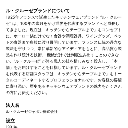
ル・クルーゼブランドについて
1925年フランスで誕生したキッチンウェアブランド “ル・クルー
ゼ” は、100年の歳月をかけ世界を代表するブランドへと成長し
てきました。現在は「キッチンからテーブルまで」をコンセプト
に、ホーロー鍋だけでなく食器や調理器具、ワイングッズ、ペッ
トの食器まで多岐に渡り展開しています。フランス伝統の丹念な
製法を守りつつ、常に革新的なアイディアをもとに、高品質な製
品を作り続ける技術。 機械だけでは到底生み出すことのできな
い、“ル・クルーゼ” が誇る職人の技を惜しみなく投入し、「本
物」をお届けすることを目指しています。ル・クルーゼブランド
を代表する店舗スタッフは「キッチンからテーブルまで」をトー
タルコーディネートするプロフェッショナルです。お客様の要望
に寄り添い、歴史あるキッチンウェアブランドの魅力をたくさん
の方にお伝えください。
法人名
ル・クルーゼジャポン株式会社
設立
1991年