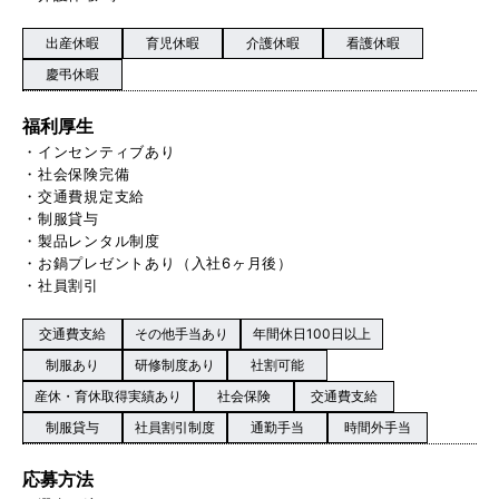
出産休暇
育児休暇
介護休暇
看護休暇
慶弔休暇
福利厚生
・インセンティブあり
・社会保険完備
・交通費規定支給
・制服貸与
・製品レンタル制度
・お鍋プレゼントあり（入社6ヶ月後）
・社員割引
交通費支給
その他手当あり
年間休日100日以上
制服あり
研修制度あり
社割可能
産休・育休取得実績あり
社会保険
交通費支給
制服貸与
社員割引制度
通勤手当
時間外手当
応募方法