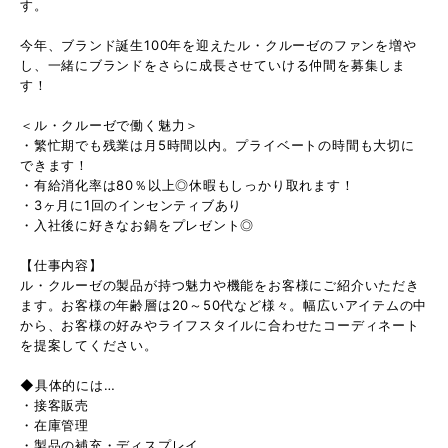
す。
今年、ブランド誕生100年を迎えたル・クルーゼのファンを増や
し、一緒にブランドをさらに成長させていける仲間を募集しま
す！
＜ル・クルーゼで働く魅力＞
・繁忙期でも残業は月5時間以内。プライベートの時間も大切に
できます！
・有給消化率は80％以上◎休暇もしっかり取れます！
・3ヶ月に1回のインセンティブあり
・入社後に好きなお鍋をプレゼント◎
【仕事内容】
ル・クルーゼの製品が持つ魅力や機能をお客様にご紹介いただき
ます。お客様の年齢層は20～50代など様々。幅広いアイテムの中
から、お客様の好みやライフスタイルに合わせたコーディネート
を提案してください。
◆具体的には…
・接客販売
・在庫管理
・製品の補充・ディスプレイ