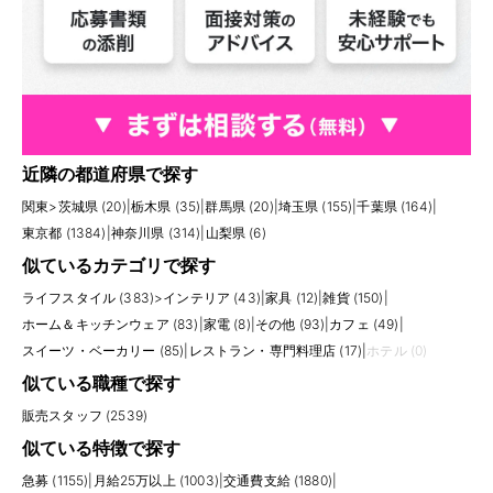
近隣の都道府県で探す
関東
>
茨城県 (20)
|
栃木県 (35)
|
群馬県 (20)
|
埼玉県 (155)
|
千葉県 (164)
|
東京都 (1384)
|
神奈川県 (314)
|
山梨県 (6)
似ているカテゴリで探す
ライフスタイル (383)
>
インテリア (43)
|
家具 (12)
|
雑貨 (150)
|
ホーム＆キッチンウェア (83)
|
家電 (8)
|
その他 (93)
|
カフェ (49)
|
スイーツ・ベーカリー (85)
|
レストラン・専門料理店 (17)
|
ホテル (0)
似ている職種で探す
販売スタッフ (2539)
似ている特徴で探す
急募 (1155)
|
月給25万以上 (1003)
|
交通費支給 (1880)
|