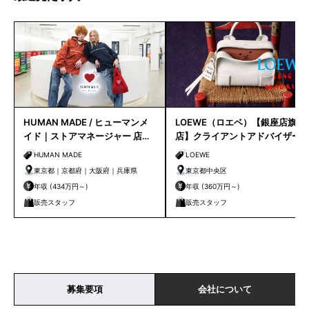
HUMAN MADE / ヒューマンメ
LOEWE（ロエベ）【銀座店旗艦
イド｜ストアマネージャー 店長
店】クライアントアドバイザー
候補
／シニアクライアントアドバイ
HUMAN MADE
LOEWE
ザー募集
東京都｜京都府｜大阪府｜兵庫県
東京都中央区
年収 (434万円～)
年収 (360万円～)
販売スタッフ
販売スタッフ
募集要項
会社について