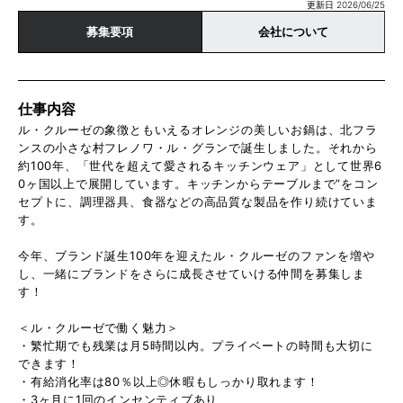
更新日 2026/06/25
募集要項
会社について
仕事内容
ル・クルーゼの象徴ともいえるオレンジの美しいお鍋は、北フラ
ンスの小さな村フレノワ・ル・グランで誕生しました。それから
約100年、「世代を超えて愛されるキッチンウェア」として世界6
0ヶ国以上で展開しています。キッチンからテーブルまで”をコン
セプトに、調理器具、食器などの高品質な製品を作り続けていま
す。
今年、ブランド誕生100年を迎えたル・クルーゼのファンを増や
し、一緒にブランドをさらに成長させていける仲間を募集しま
す！
＜ル・クルーゼで働く魅力＞
・繁忙期でも残業は月5時間以内。プライベートの時間も大切に
できます！
・有給消化率は80％以上◎休暇もしっかり取れます！
・3ヶ月に1回のインセンティブあり