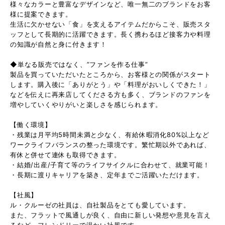
様々なカラーと豊富なデザインなど、唯一無二のブランドをお客
様に提案できます。
生活に欠かせない「食」を支えるアイテムだからこそ、販売スタ
ッフとして長期的に活躍できます。長く携わるほど接客力や料理
の知識が自然と身に付きます！
◆単なる販売ではなく、”ファンを作る仕事”
製品を買っていただいたところから、お客様との関係がスタート
します。購入後に「ありがとう」や「料理がおいしくできた！」
などを伝えに再来店してくださる方も多く、ブランドのファンを
増やしていくやりがいと楽しさを感じられます。
【働く環境】
・残業は月平均5時間未満と少なく、有給休暇消化80%以上など
ワークライフバランスの整った環境です。繁忙期以外であれば、
有休と併せて連休も取得できます。
・結婚/出産/子育て等のライフサイクルに合わせて、就業可能！
・長期に渡りキャリアを築き、定年までご活躍いただけます。
【社風】
ル・クルーゼの社員は、自社製品をとても愛しています。
また、フラットで風通しが良く、自由に新しい発想や意見を言え