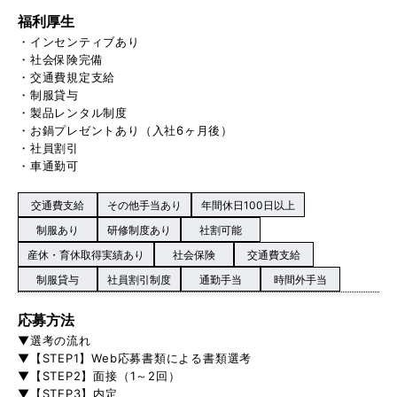
福利厚生
・インセンティブあり
・社会保険完備
・交通費規定支給
・制服貸与
・製品レンタル制度
・お鍋プレゼントあり（入社6ヶ月後）
・社員割引
・車通勤可
交通費支給
その他手当あり
年間休日100日以上
制服あり
研修制度あり
社割可能
産休・育休取得実績あり
社会保険
交通費支給
制服貸与
社員割引制度
通勤手当
時間外手当
応募方法
▼選考の流れ
▼【STEP1】Web応募書類による書類選考
▼【STEP2】面接（1～2回）
▼【STEP3】内定