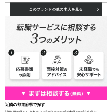
このブランドの他の求人を見る
近隣の都道府県で探す
関西
>
滋賀県 (14)
|
京都府 (195)
|
大阪府 (503)
|
兵庫県 (212)
|
奈良県 (11)
|