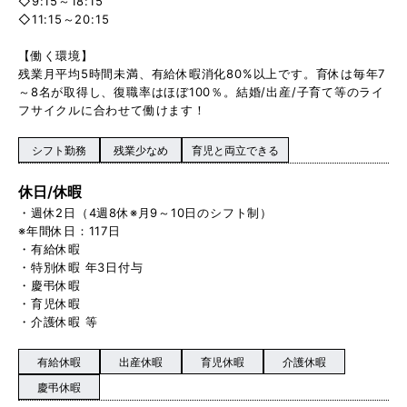
◇9:15～18:15
◇11:15～20:15
【働く環境】
残業月平均5時間未満、有給休暇消化80%以上です。育休は毎年7
～8名が取得し、復職率はほぼ100％。結婚/出産/子育て等のライ
フサイクルに合わせて働けます！
シフト勤務
残業少なめ
育児と両立できる
休日/休暇
・週休2日（4週8休※月9～10日のシフト制）
※年間休日：117日
・有給休暇
・特別休暇 年3日付与
・慶弔休暇
・育児休暇
・介護休暇 等
有給休暇
出産休暇
育児休暇
介護休暇
慶弔休暇