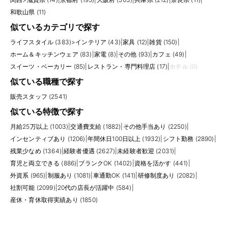
和歌山県 (11)
似ているカテゴリで探す
ライフスタイル (383)
>
インテリア (43)
|
家具 (12)
|
雑貨 (150)
|
ホーム＆キッチンウェア (83)
|
家電 (8)
|
その他 (93)
|
カフェ (49)
|
スイーツ・ベーカリー (85)
|
レストラン・専門料理店 (17)
|
ホテル (0)
似ている職種で探す
販売スタッフ (2541)
似ている特徴で探す
月給25万以上 (1003)
|
交通費支給 (1882)
|
その他手当あり (2250)
|
インセンティブあり (1206)
|
年間休日100日以上 (1932)
|
シフト勤務 (2890)
|
残業少なめ (1364)
|
経験者優遇 (2627)
|
未経験者歓迎 (2031)
|
育児と両立できる (886)
|
ブランクOK (1402)
|
資格を活かす (441)
|
外資系 (965)
|
制服あり (1081)
|
車通勤OK (141)
|
研修制度あり (2082)
|
社割可能 (2099)
|
20代の店長が活躍中 (584)
|
産休・育休取得実績あり (1850)