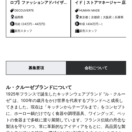
ロブ】ファッションアドバイザ
イド｜ストアマネージャー 店長
ー｜天神店
候補
DECOUVERTE
HUMAN MADE
福岡県
東京都｜京都府｜大阪府｜兵庫県
月給 (24万円～44万円)
年収 (434万円～)
販売スタッフ
販売スタッフ
募集要項
会社について
ル・クルーゼブランドについて
1925年フランスで誕生したキッチンウェアブランド “ル・クルー
ゼ” は、100年の歳月をかけ世界を代表するブランドへと成長し
てきました。現在は「キッチンからテーブルまで」をコンセプト
に、ホーロー鍋だけでなく食器や調理器具、ワイングッズ、ペッ
トの食器まで多岐に渡り展開しています。フランス伝統の丹念な
製法を守りつつ、常に革新的なアイディアをもとに、高品質な製