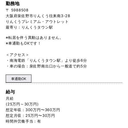
勤務地
〒 5988508
大阪府泉佐野市りんくう往来南3-28
りんくうプレミアム・アウトレット
最寄り：りんくうタウン駅
※転居を伴う異動はありません。
※車通勤もOKです！
＜アクセス＞
・南海電鉄「りんくうタウン駅」より徒歩6分
・車の場合：泉佐野南出口から一般道で約5分
車通勤OK
給与
月給
(25万円～30万円)
想定年収：300万円〜360万円
想定月収：25万円〜30万円
時間外労働手当：有