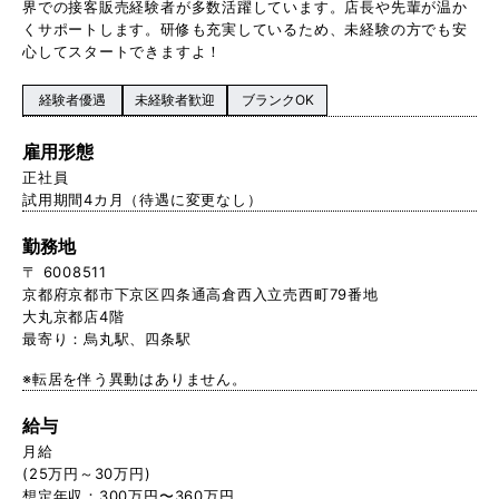
界での接客販売経験者が多数活躍しています。店長や先輩が温か
くサポートします。研修も充実しているため、未経験の方でも安
心してスタートできますよ！
経験者優遇
未経験者歓迎
ブランクOK
雇用形態
正社員
試用期間4カ月（待遇に変更なし）
勤務地
〒 6008511
京都府京都市下京区四条通高倉西入立売西町79番地
大丸京都店4階
最寄り：烏丸駅、四条駅
※転居を伴う異動はありません。
給与
月給
(25万円～30万円)
想定年収：300万円〜360万円