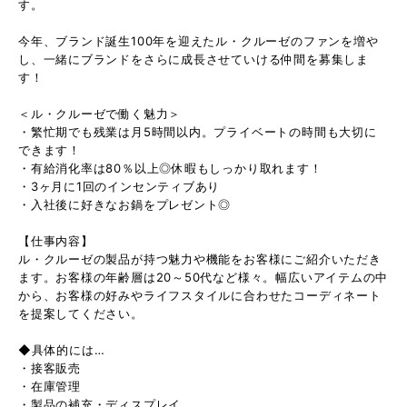
す。
今年、ブランド誕生100年を迎えたル・クルーゼのファンを増や
し、一緒にブランドをさらに成長させていける仲間を募集しま
す！
＜ル・クルーゼで働く魅力＞
・繁忙期でも残業は月5時間以内。プライベートの時間も大切に
できます！
・有給消化率は80％以上◎休暇もしっかり取れます！
・3ヶ月に1回のインセンティブあり
・入社後に好きなお鍋をプレゼント◎
【仕事内容】
ル・クルーゼの製品が持つ魅力や機能をお客様にご紹介いただき
ます。お客様の年齢層は20～50代など様々。幅広いアイテムの中
から、お客様の好みやライフスタイルに合わせたコーディネート
を提案してください。
◆具体的には…
・接客販売
・在庫管理
・製品の補充・ディスプレイ