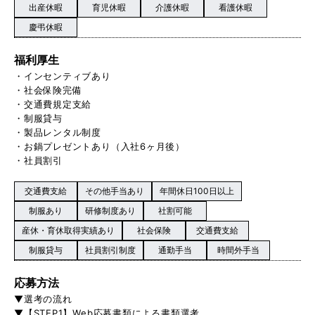
出産休暇
育児休暇
介護休暇
看護休暇
慶弔休暇
福利厚生
・インセンティブあり
・社会保険完備
・交通費規定支給
・制服貸与
・製品レンタル制度
・お鍋プレゼントあり（入社6ヶ月後）
・社員割引
交通費支給
その他手当あり
年間休日100日以上
制服あり
研修制度あり
社割可能
産休・育休取得実績あり
社会保険
交通費支給
制服貸与
社員割引制度
通勤手当
時間外手当
応募方法
▼選考の流れ
▼【STEP1】Web応募書類による書類選考