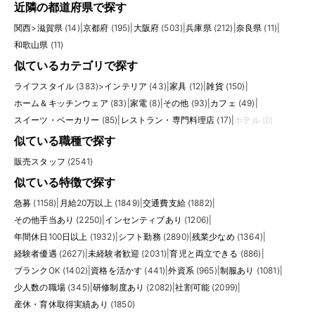
近隣の都道府県で探す
関西
>
滋賀県 (14)
|
京都府 (195)
|
大阪府 (503)
|
兵庫県 (212)
|
奈良県 (11)
|
和歌山県 (11)
似ているカテゴリで探す
ライフスタイル (383)
>
インテリア (43)
|
家具 (12)
|
雑貨 (150)
|
ホーム＆キッチンウェア (83)
|
家電 (8)
|
その他 (93)
|
カフェ (49)
|
スイーツ・ベーカリー (85)
|
レストラン・専門料理店 (17)
|
ホテル (0)
似ている職種で探す
販売スタッフ (2541)
似ている特徴で探す
急募 (1158)
|
月給20万以上 (1849)
|
交通費支給 (1882)
|
その他手当あり (2250)
|
インセンティブあり (1206)
|
年間休日100日以上 (1932)
|
シフト勤務 (2890)
|
残業少なめ (1364)
|
経験者優遇 (2627)
|
未経験者歓迎 (2031)
|
育児と両立できる (886)
|
ブランクOK (1402)
|
資格を活かす (441)
|
外資系 (965)
|
制服あり (1081)
|
少人数の職場 (345)
|
研修制度あり (2082)
|
社割可能 (2099)
|
産休・育休取得実績あり (1850)