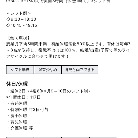
9:30～19:15の間で実働8時間（休憩1時間）※シフト制
＜シフト例＞
◇9:30～18:30
◇10:15～19:15
【働く環境】
残業月平均5時間未満、有給休暇消化80%以上です。育休は毎年7
～8名が取得し、復職率はほぼ100％。結婚/出産/子育て等のライ
フサイクルに合わせて働けます！
シフト勤務
残業少なめ
育児と両立できる
休日/休暇
・週休2日（4週8休※月9～10日のシフト制）
※年間休日：117日
・有給休暇
・特別休暇 年3日付与
・慶弔休暇
・育児休暇
・介護休暇 等