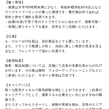
【働く環境】
・残業は月平均5時間未満と少なく、有給休暇消化80%以上など
ワークライフバランスの整った環境です。繁忙期以外であれば、
有休と併せて連休も取得できます。
・結婚/出産/子育て等のライフサイクルに合わせて、就業可能！
・長期に渡りキャリアを築き、定年までご活躍いただけます。
【社風】
ル・クルーゼの社員は、自社製品をとても愛しています。
また、フラットで風通しが良く、自由に新しい発想や意見を言え
るなど、フレンドリーで温かい社風です。
【教育制度】
接客・製品知識については、店舗にて店長や先輩社員からのOJT
を行います。その後は随時、フォローアップトレーニングなどに
ご参加いただくなど、サポート体制は万全です。
【キャリアパス】
様々な販売チャネルで販売経験を積むことができます。ご自身の
キャリアアップとして、接客スキルを磨きたい方におすすめの職
場です。
またスタッフからスタートし、経験や実績を積み、店長やエリア