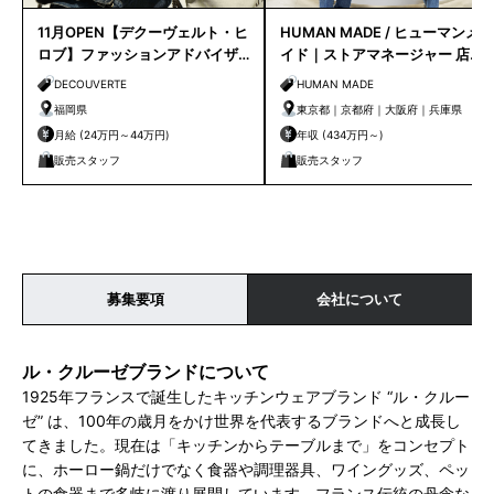
11月OPEN【デクーヴェルト・ヒ
HUMAN MADE / ヒューマンメ
ロブ】ファッションアドバイザ
イド｜ストアマネージャー 店長
ー｜天神店
候補
DECOUVERTE
HUMAN MADE
福岡県
東京都｜京都府｜大阪府｜兵庫県
月給 (24万円～44万円)
年収 (434万円～)
販売スタッフ
販売スタッフ
募集要項
会社について
ル・クルーゼブランドについて
1925年フランスで誕生したキッチンウェアブランド “ル・クルー
ゼ” は、100年の歳月をかけ世界を代表するブランドへと成長し
てきました。現在は「キッチンからテーブルまで」をコンセプト
に、ホーロー鍋だけでなく食器や調理器具、ワイングッズ、ペッ
トの食器まで多岐に渡り展開しています。フランス伝統の丹念な