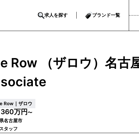
求人を探す
ブランド一覧
he Row （ザロウ）名古
sociate
he Row｜ザロウ
360万円
収
〜
県名古屋市
スタッフ