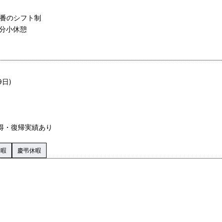
遅番のシフト制
0分小休憩
9日)
得・復帰実績あり
休暇
慶弔休暇