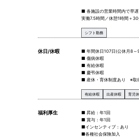
■ 各施設の営業時間内で早
実働7.5時間／休憩1時間＋3
シフト勤務
休日/休暇
■ 年間休日107日(公休月8～
■ 傷病休暇
■ 有給休暇
■ 慶弔休暇
■ 産休・育休制度あり ※取
有給休暇
出産休暇
育児
福利厚生
■ 昇給：年1回
■ 賞与：年1回
■インセンティブ：あり
■各種社会保険加入