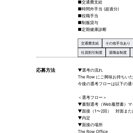
■交通費支給
■時間外手当 (超過分)
■役職手当
■制服貸与
■定期健康診断
交通費支給
その他手当あり
社員割引制度
退職金制度
応募方法
▼選考の流れ
The Row にご興味お持ち
今後の選考フローは以下の通
＜選考フロー＞
▼書類選考（Web履歴書）
▼面接（1〜2回） 対面ま
▼内定
▼面接の場所
The Row Office