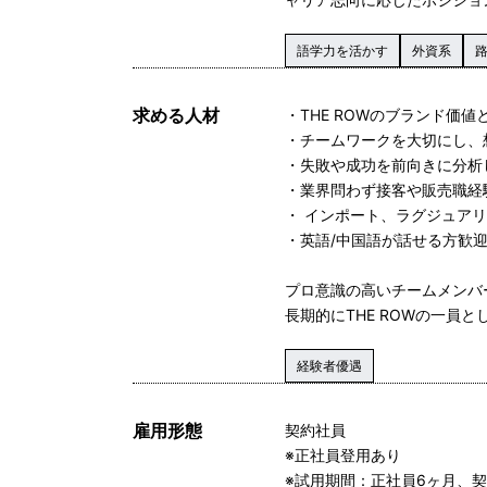
語学力を活かす
外資系
求める人材
・THE ROWのブランド価
・チームワークを大切にし、
・失敗や成功を前向きに分析
・業界問わず接客や販売職経
・ インポート、ラグジュア
・英語/中国語が話せる方歓
プロ意識の高いチームメンバ
長期的にTHE ROWの一員
経験者優遇
雇用形態
契約社員
※正社員登用あり
※試用期間：正社員6ヶ月、契