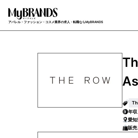
アパレル・ファッション・コスメ業界の求人・転職ならMyBRANDS
T
As
T
年
愛知
販売