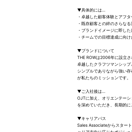
▼具体的には…
・卓越した顧客体験とアフタ
・既存顧客との絆のさらなる
・ブランドイメージに即した
・チームでの目標達成に向け
▼ブランドについて
THE ROWは2006年に設
卓越したクラフツマンシップ
シンプルでありながら強い存
が私たちのミッションです。
▼ご入社後は…
OJTに加え、オリエンテーシ
を深めていただき、長期的に
▼キャリアパス
Sales Associateから
ャリア志向に応じたポジショ