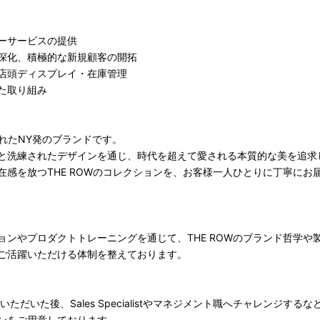
ーサービスの提供
深化、積極的な新規顧客の開拓
店頭ディスプレイ・在庫管理
た取り組み
立されたNY発のブランドです。
と洗練されたデザインを通じ、時代を超えて愛される本質的な美を追求
在感を放つTHE ROWのコレクションを、お客様一人ひとりに丁寧にお
ョンやプロダクトトレーニングを通じて、THE ROWのブランド哲学や
ご活躍いただける体制を整えております。
スタートいただいた後、Sales Specialistやマネジメント職へチャレンジす
ンをご用意しております。