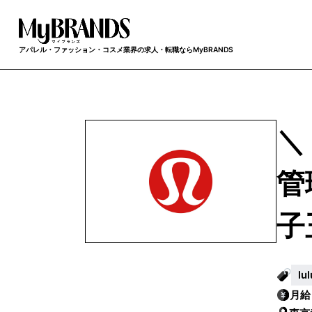
アパレル・ファッション・コスメ業界の求人・転職ならMyBRANDS
＼
管
子
l
月