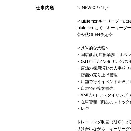
仕事内容
＼ NEW OPEN ／
＜lululemonキーリーダーの
lululemonにて「キー
◎今秋OPEN予定◎
＜具体的な業務＞
・開店前/閉店後業務（オペ
・OJT担当/メンタリング/
・店舗の採用活動の人事的サ
・店舗の売り上げ管理
・店舗で行うイベント企画／
・店頭での接客販売
・VMD/ストアスタイリング
・在庫管理（商品のストック
・レジ
トレーニング制度（研修）が
助け合いながら「キーリーダ