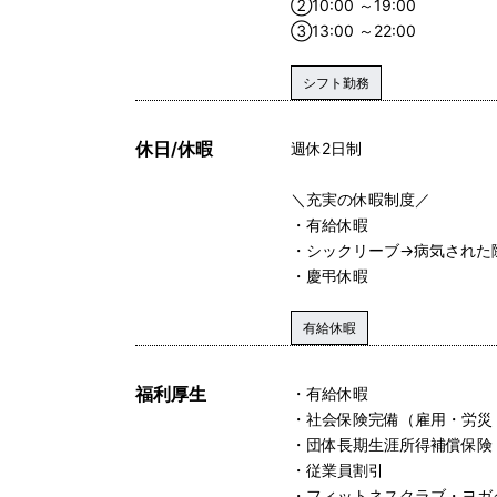
②10:00 ～19:00
③13:00 ～22:00
シフト勤務
休日/休暇
週休2日制
＼充実の休暇制度／
・有給休暇
・シックリーブ→病気された
・慶弔休暇
有給休暇
福利厚生
・有給休暇
・社会保険完備（雇用・労災
・団体長期生涯所得補償保険
・従業員割引
・フィットネスクラブ・ヨガ