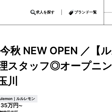
求人を探す
ブランド一覧
 今秋 NEW OPEN ／
理スタッフ◎オープニ
玉川
ululemon｜ルルレモン
35万円
給
〜