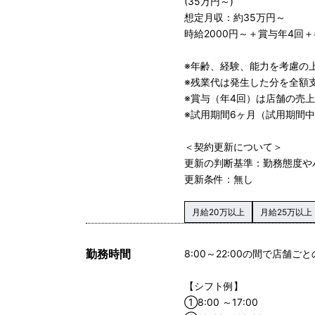
(35万円～)
想定月収：約35万円～
時給2000円～＋賞与年4回
※年齢、経験、能力を考慮の
※残業代は発生した分を全額
※賞与（年4回）は店舗の売
※試用期間6ヶ月（試用期間
＜契約更新について＞
更新の判断基準：勤務態度や
更新条件：無し
月給20万以上
月給25万以上
勤務時間
8:00～22:00の間で店舗
【シフト例】
①8:00 ～17:00