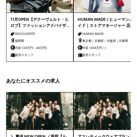
11月OPEN【デクーヴェルト・ヒ
HUMAN MADE / ヒューマンメ
ロブ】ファッションアドバイザ
イド｜ストアマネージャー 店長
ー｜天神店
候補
DECOUVERTE
HUMAN MADE
福岡県
東京都｜京都府｜大阪府｜兵庫県
月給 (24万円～44万円)
年収 (434万円～)
販売スタッフ
販売スタッフ
あなたにオススメの求人
＼ 夏頃 NEW OPEN ／原宿【ル
アスレティックウェアブランド