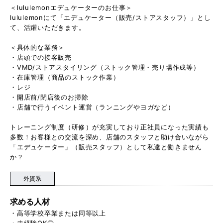
＜lululemonエデュケーターのお仕事＞
lululemonにて「エデュケーター（販売/ストアスタッフ）」とし
て、活躍いただきます。
＜具体的な業務＞
・店頭での接客販売
・VMD/ストアスタイリング（ストック管理・売り場作成等）
・在庫管理（商品のストック作業）
・レジ
・開店前/閉店後のお掃除
・店舗で行うイベント運営（ランニングやヨガなど）
トレーニング制度（研修）が充実しており正社員になった実績も
多数！お客様との交流を深め、店舗のスタッフと助け合いながら
「エデュケーター」（販売スタッフ）として私達と働きません
か？
外資系
求める人材
・高等学校卒業または同等以上
・未経験OK◎