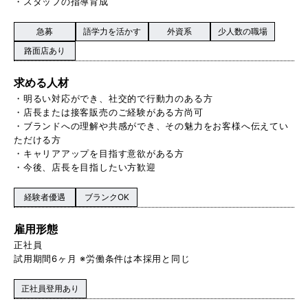
・スタッフの指導育成
急募
語学力を活かす
外資系
少人数の職場
路面店あり
求める人材
・明るい対応ができ、社交的で行動力のある方
・店長または接客販売のご経験がある方尚可
・ブランドへの理解や共感ができ、その魅力をお客様へ伝えてい
ただける方
・キャリアアップを目指す意欲がある方
・今後、店長を目指したい方歓迎
経験者優遇
ブランクOK
雇用形態
正社員
試用期間6ヶ月 ※労働条件は本採用と同じ
正社員登用あり