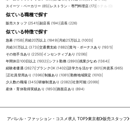
スイーツ・ベーカリー (85)
|
レストラン・専門料理店 (17)
|
ホテル (0)
似ている職種で探す
販売スタッフ (2541)
|
副店長 (194)
|
店長 (226)
似ている特徴で探す
急募 (1158)
|
月給20万以上 (1849)
|
月給25万以上 (1003)
|
月給30万以上 (373)
|
交通費支給 (1882)
|
賞与・ボーナスあり (1931)
|
その他手当あり (2250)
|
インセンティブあり (1206)
|
年間休日100日以上 (1932)
|
シフト勤務 (2890)
|
残業少なめ (1364)
|
経験者優遇 (2627)
|
ブランクOK (1402)
|
語学力を活かす (901)
|
外資系 (965)
|
正社員登用あり (1396)
|
制服あり (1081)
|
勤務地域限定 (1010)
|
少人数の職場 (345)
|
研修制度あり (2082)
|
社割可能 (2099)
|
産休・育休取得実績あり (1850)
|
路面店あり (894)
アパレル・ファッション・コスメ求人 TOP
東京都
販売スタッフ