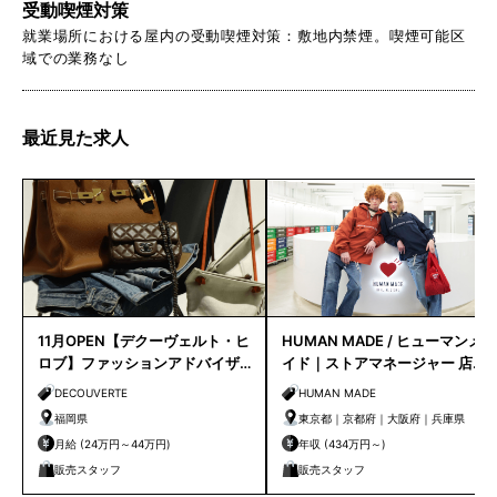
受動喫煙対策
就業場所における屋内の受動喫煙対策：敷地内禁煙。喫煙可能区
域での業務なし
最近見た求人
11月OPEN【デクーヴェルト・ヒ
HUMAN MADE / ヒューマンメ
ロブ】ファッションアドバイザ
イド｜ストアマネージャー 店長
ー｜天神店
候補
DECOUVERTE
HUMAN MADE
福岡県
東京都｜京都府｜大阪府｜兵庫県
月給 (24万円～44万円)
年収 (434万円～)
販売スタッフ
販売スタッフ