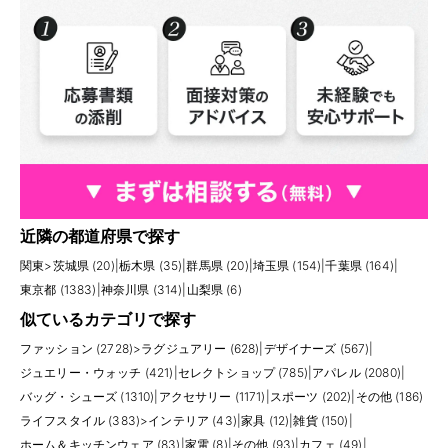
近隣の都道府県で探す
関東
>
茨城県 (20)
|
栃木県 (35)
|
群馬県 (20)
|
埼玉県 (154)
|
千葉県 (164)
|
東京都 (1383)
|
神奈川県 (314)
|
山梨県 (6)
似ているカテゴリで探す
ファッション (2728)
>
ラグジュアリー (628)
|
デザイナーズ (567)
|
ジュエリー・ウォッチ (421)
|
セレクトショップ (785)
|
アパレル (2080)
|
バッグ・シューズ (1310)
|
アクセサリー (1171)
|
スポーツ (202)
|
その他 (186)
ライフスタイル (383)
>
インテリア (43)
|
家具 (12)
|
雑貨 (150)
|
ホーム＆キッチンウェア (83)
|
家電 (8)
|
その他 (93)
|
カフェ (49)
|