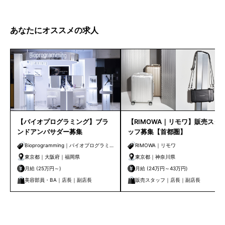
あなたにオススメの求人
【バイオプログラミング】ブラ
【RIMOWA｜リモワ】販売スタ
ンドアンバサダー募集
ッフ募集【首都圏】
Bioprogramming｜バイオプログラミ
RIMOWA｜リモワ
ング
東京都｜大阪府｜福岡県
東京都｜神奈川県
月給 (25万円～)
月給 (24万円～43万円)
美容部員・BA｜店長｜副店長
販売スタッフ｜店長｜副店長