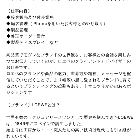
【仕事内容】
◆接客販売及び付帯業務
◆顧客管理（iPhoneを用いたお客様とのやり取り）
◆製品管理
◆修理オーダー受付
◆製品ディスプレイ など
高品質でモダンなブランドの世界観を、お客様との会話を楽しみ
つつお伝えしていくのが、ロエベのクライアントアドバイザーの
お仕事です。
ロエベのブランドや商品の魅力、世界観や精神、メッセージを配
信していただくことで、より幅広い層に愛されるブランドに育て
るというブランディングの役割もあり、非常にやりがいのあるポ
ジションです
【ブランド】LOEWEとは？
世界有数のラグジュアリーメゾンとして歴史を刻んできたLOEWE
は、1846年にスペインで誕生しました。
始まりは工房から・・・職人たちの高い技術は現代にも引き継が
れています。