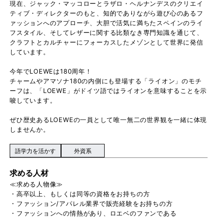
現在、ジャック・マッコローとラザロ・ヘルナンデスのクリエイ
ティブ・ディレクターのもと、知的でありながら遊び心のあるフ
ァッションへのアプローチ、大胆で活気に満ちたスペインのライ
フスタイル、そしてレザーに関する比類なき専門知識を通じて、
クラフトとカルチャーにフォーカスしたメゾンとして世界に発信
しています。
今年でLOEWEは180周年！
チャームやアマソナ180の内側にも登場する「ライオン」のモチ
ーフは、「LOEWE」がドイツ語ではライオンを意味することを示
唆しています。
ぜひ歴史あるLOEWEの一員として唯一無二の世界観を一緒に体現
しませんか。
語学力を活かす
外資系
求める人材
≪求める人物像≫
・高卒以上、もしくは同等の資格をお持ちの方
・ファッション/アパレル業界で販売経験をお持ちの方
・ファッションへの情熱があり、ロエベのファンである