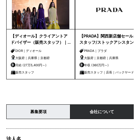
【ディオール】クライアントア
【PRADA】関西新店舗セールス
ドバイザー（販売スタッフ）｜
スタッフ/ストックアシスタント
大阪・京都・神戸
募集！一緒にお店を作り上げま
DIOR｜ディオール
PRADA｜プラダ
せんか。
大阪府｜兵庫県｜京都府
大阪府｜京都府｜兵庫県
月給 (27万5,400円～)
年収 (360万円～)
販売スタッフ
販売スタッフ｜店長｜バックヤード｜
副店長
募集要項
会社について
法人名