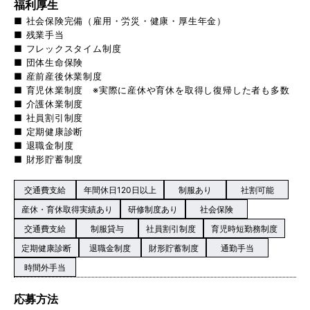
福利厚生
■ 社会保険完備（雇用・労災・健康・厚生年金）
■ 残業手当
■ フレックスタイム制度
■ 団体生命保険
■ 産前産後休業制度
■ 育児休業制度 ※実際に産休や育休を取得し復帰した者も多数
■ 介護休業制度
■ 社員割引制度
■ 定期健康診断
■ 退職金制度
■ 財形貯蓄制度
交通費支給
年間休日120日以上
制服あり
社割可能
産休・育休取得実績あり
研修制度あり
社会保険
交通費支給
制服貸与
社員割引制度
育児時短勤務制度
定期健康診断
退職金制度
財形貯蓄制度
通勤手当
時間外手当
応募方法