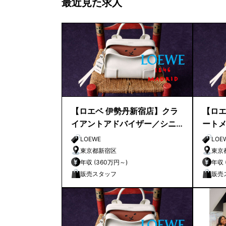
最近見た求人
【ロエベ 伊勢丹新宿店】クラ
【ロエ
イアントアドバイザー／シニ
ート
アクライアントアドバイザー
LOEWE
LOE
募集
東京都新宿区
東京
年収 (360万円～)
販売スタッフ
販売