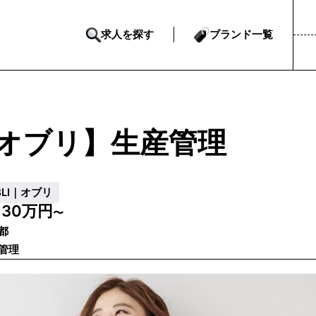
求人を探す
ブランド一覧
オブリ】生産管理
BLI｜オブリ
30万円
給
〜
都
管理