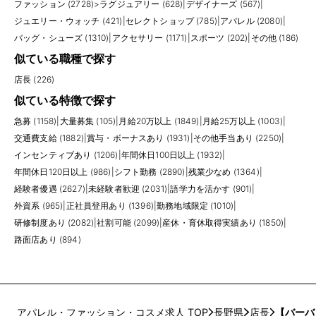
ファッション (2728)
>
ラグジュアリー (628)
|
デザイナーズ (567)
|
ジュエリー・ウォッチ (421)
|
セレクトショップ (785)
|
アパレル (2080)
|
バッグ・シューズ (1310)
|
アクセサリー (1171)
|
スポーツ (202)
|
その他 (186)
似ている職種で探す
店長 (226)
似ている特徴で探す
急募 (1158)
|
大量募集 (105)
|
月給20万以上 (1849)
|
月給25万以上 (1003)
|
交通費支給 (1882)
|
賞与・ボーナスあり (1931)
|
その他手当あり (2250)
|
インセンティブあり (1206)
|
年間休日100日以上 (1932)
|
年間休日120日以上 (986)
|
シフト勤務 (2890)
|
残業少なめ (1364)
|
経験者優遇 (2627)
|
未経験者歓迎 (2031)
|
語学力を活かす (901)
|
外資系 (965)
|
正社員登用あり (1396)
|
勤務地域限定 (1010)
|
研修制度あり (2082)
|
社割可能 (2099)
|
産休・育休取得実績あり (1850)
|
路面店あり (894)
アパレル・ファッション・コスメ求人 TOP
長野県
店長
【バーバ