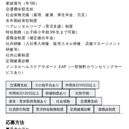
業績賞与（年1回）
交通費全額支給
社会保険完備（雇用、健康、厚生年金、労災）
永年勤続表彰制度
ペアレンタルリーブ（育児支援）制度
時短勤務（お子様小学校3年生まで可能）
退職金制度（確定拠出年金）
社内研修（入社導入研修、販売スキル研修、店舗マネージメント
研修等）
社内公募制度
定期健康診断
メンタルヘルスケアサポート,EAP（一部無料カウンセリングサー
ビスあり）
交通費支給
その他手当あり
年間休日100日以上
年間休日120日以上
研修制度あり
社割可能
産休・育休取得実績あり
社会保険
交通費支給
社員割引制度
育児時短勤務制度
定期健康診断
退職金制度
応募方法