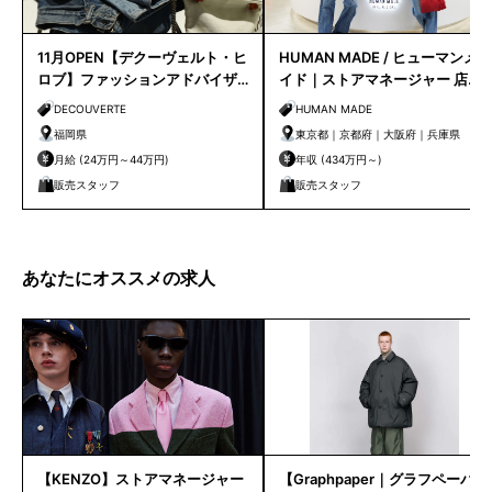
11月OPEN【デクーヴェルト・ヒ
HUMAN MADE / ヒューマンメ
ロブ】ファッションアドバイザ
イド｜ストアマネージャー 店長
ー｜天神店
候補
DECOUVERTE
HUMAN MADE
福岡県
東京都｜京都府｜大阪府｜兵庫県
月給 (24万円～44万円)
年収 (434万円～)
販売スタッフ
販売スタッフ
あなたにオススメの求人
【KENZO】ストアマネージャー
【Graphpaper｜グラフペーパ