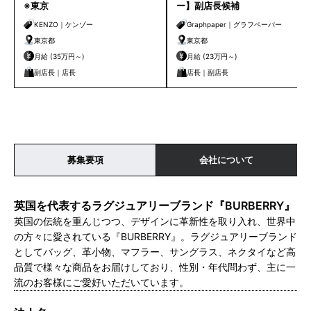
※東京
ー】副店長候補
KENZO｜ケンゾー
Graphpaper｜グラフペーパー
東京都
東京都
月給 (35万円～)
月給 (23万円～)
副店長｜店長
店長｜副店長
募集要項
会社について
英国を代表するラグジュアリーブランド『BURBERRY』
英国の伝統を重んじつつ、デザインに革新性を取り入れ、世界中
の方々に愛されている『BURBERRY』。ラグジュアリーブランド
としてバッグ、革小物、マフラー、サングラス、ネクタイなど高
品質で様々な商品をお届けしており、性別・年代問わず、主に一
流のお客様にご愛好いただいています。