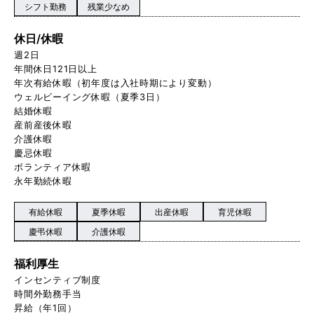
シフト勤務
残業少なめ
休日/休暇
週2日
年間休日121日以上
年次有給休暇（初年度は入社時期により変動）
ウェルビーイング休暇（夏季3日）
結婚休暇
産前産後休暇
介護休暇
慶忌休暇
ボランティア休暇
永年勤続休暇
有給休暇
夏季休暇
出産休暇
育児休暇
慶弔休暇
介護休暇
福利厚生
インセンティブ制度
時間外勤務手当
昇給（年1回）