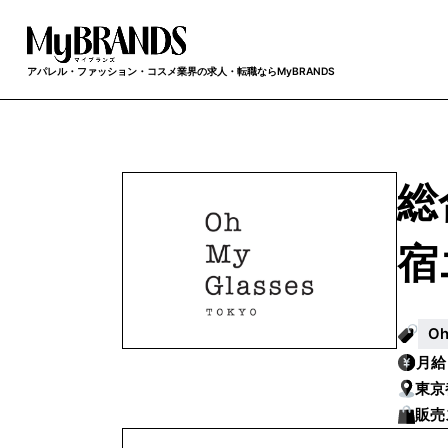
アパレル・ファッション・コスメ業界の求人・転職ならMyBRANDS
総
宿
O
月
東京
販売