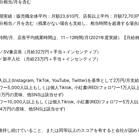
間分相当/月を含む
期実績：販売職全体平均：月額23,610円、店長以上平均：月額72,703
時間分相当／月を含む（残業がない場合も支給し、相当時間を超過する場
間/月、店長平均残業時間は、11～12時間/月(2021年度実績）【月給例 
6歳／SV兼店長（月給32万円＋手当＋インセンティブ）
2歳／新卒入社 （月給23万円＋手当＋インセンティブ）
Instagram, TikTok, YouTube, Twitter)を基準として2万円/月支給
5,000人以上もしくは個人Tiktok, 小紅書(RED)フォロワー1万人以
1万円の意味、他SNSは該当せず)
10,000人以上もしくは個人Tiktok, 小紅書(RED)フォロワー5万人
4万円の意味、他SNSは該当せず)
アを維持し続けていること、または同等以上のスコアを有すると会社が認め