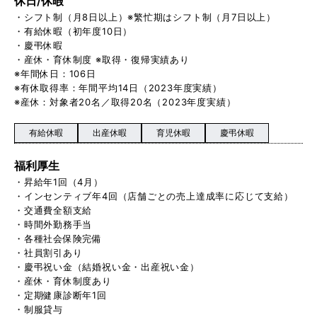
休日/休暇
・シフト制（月8日以上）※繁忙期はシフト制（月7日以上）
・有給休暇（初年度10日）
・慶弔休暇
・産休・育休制度 ※取得・復帰実績あり
※年間休日：106日
※有休取得率：年間平均14日（2023年度実績）
※産休：対象者20名／取得20名（2023年度実績）
有給休暇
出産休暇
育児休暇
慶弔休暇
福利厚生
・昇給年1回（4月）
・インセンティブ年4回（店舗ごとの売上達成率に応じて支給）
・交通費全額支給
・時間外勤務手当
・各種社会保険完備
・社員割引あり
・慶弔祝い金（結婚祝い金・出産祝い金）
・産休・育休制度あり
・定期健康診断年1回
・制服貸与