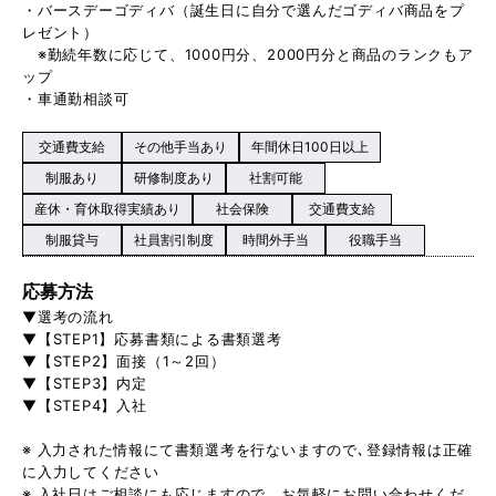
・バースデーゴディバ（誕生日に自分で選んだゴディバ商品をプ
レゼント）
※勤続年数に応じて、1000円分、2000円分と商品のランクもア
ップ
・車通勤相談可
交通費支給
その他手当あり
年間休日100日以上
制服あり
研修制度あり
社割可能
産休・育休取得実績あり
社会保険
交通費支給
制服貸与
社員割引制度
時間外手当
役職手当
応募方法
▼選考の流れ
▼【STEP1】応募書類による書類選考
▼【STEP2】面接（1～2回）
▼【STEP3】内定
▼【STEP4】入社
※ 入力された情報にて書類選考を行ないますので､登録情報は正確
に入力してください
※ 入社日はご相談にも応じますので、お気軽にお問い合わせくだ