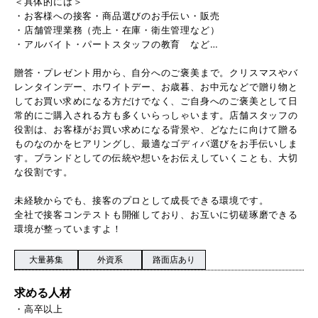
＜具体的には＞
・お客様への接客・商品選びのお手伝い・販売
・店舗管理業務（売上・在庫・衛生管理など）
・アルバイト・パートスタッフの教育 など…
贈答・プレゼント用から、自分へのご褒美まで。クリスマスやバ
レンタインデー、ホワイトデー、お歳暮、お中元などで贈り物と
してお買い求めになる方だけでなく、ご自身へのご褒美として日
常的にご購入される方も多くいらっしゃいます。店舗スタッフの
役割は、お客様がお買い求めになる背景や、どなたに向けて贈る
ものなのかをヒアリングし、最適なゴディバ選びをお手伝いしま
す。ブランドとしての伝統や想いをお伝えしていくことも、大切
な役割です。
未経験からでも、接客のプロとして成長できる環境です。
全社で接客コンテストも開催しており、お互いに切磋琢磨できる
環境が整っていますよ！
大量募集
外資系
路面店あり
求める人材
・高卒以上