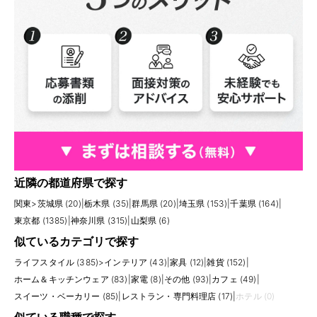
近隣の都道府県で探す
関東
>
茨城県 (20)
|
栃木県 (35)
|
群馬県 (20)
|
埼玉県 (153)
|
千葉県 (164)
|
東京都 (1385)
|
神奈川県 (315)
|
山梨県 (6)
似ているカテゴリで探す
ライフスタイル (385)
>
インテリア (43)
|
家具 (12)
|
雑貨 (152)
|
ホーム＆キッチンウェア (83)
|
家電 (8)
|
その他 (93)
|
カフェ (49)
|
スイーツ・ベーカリー (85)
|
レストラン・専門料理店 (17)
|
ホテル (0)