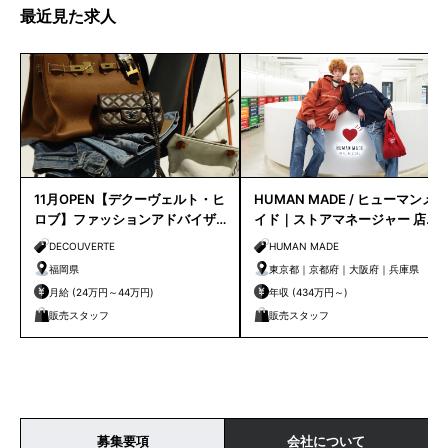
最近見た求人
11月OPEN【デクーヴェルト・ヒ
HUMAN MADE / ヒューマンメ
ロブ】ファッションアドバイザ
イド｜ストアマネージャー 店長
ー｜天神店
候補
DECOUVERTE
HUMAN MADE
福岡県
東京都｜京都府｜大阪府｜兵庫県
月給 (24万円～44万円)
年収 (434万円～)
販売スタッフ
販売スタッフ
募集要項
会社について