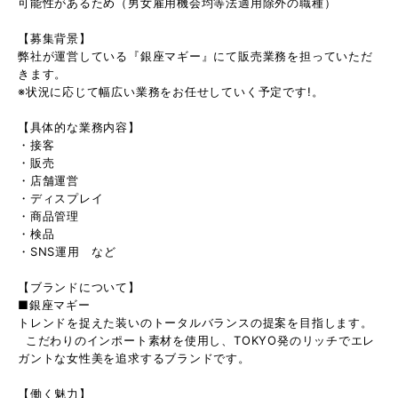
可能性があるため（男女雇用機会均等法適用除外の職種）
【募集背景】
弊社が運営している『銀座マギー』にて販売業務を担っていただ
きます。
※状況に応じて幅広い業務をお任せしていく予定です!。
【具体的な業務内容】
・接客
・販売
・店舗運営
・ディスプレイ
・商品管理
・検品
・SNS運用 など
【ブランドについて】
■銀座マギー
トレンドを捉えた装いのトータルバランスの提案を目指します。
こだわりのインポート素材を使用し、TOKYO発のリッチでエレ
ガントな女性美を追求するブランドです。
【働く魅力】