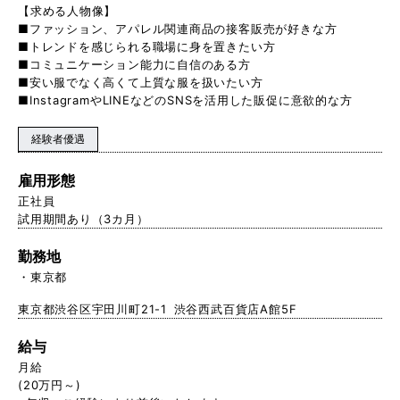
【求める人物像】
■ファッション、アパレル関連商品の接客販売が好きな方
■トレンドを感じられる職場に身を置きたい方
■コミュニケーション能力に自信のある方
■安い服でなく高くて上質な服を扱いたい方
■InstagramやLINEなどのSNSを活用した販促に意欲的な方
経験者優遇
雇用形態
正社員
試用期間あり（3カ月）
勤務地
東京都
東京都渋谷区宇田川町21-1 渋谷西武百貨店A館5F
給与
月給
(20万円～)