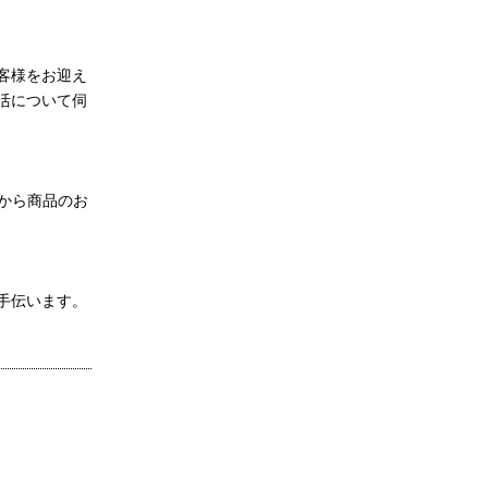
客様をお迎え
活について伺
から商品のお
手伝います。