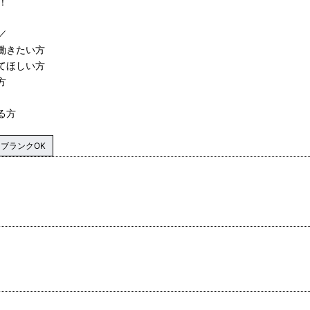
！
／
働きたい方
てほしい方
方
る方
ブランクOK