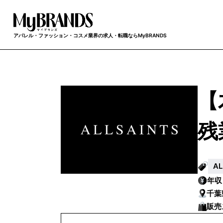
アパレル・ファッション・コスメ業界の求人・転職ならMyBRANDS
【
残
A
年
千葉
販売