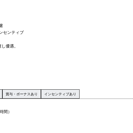
慮
ンセンティブ
慮し優遇。
賞与・ボーナスあり
インセンティブあり
1時間）