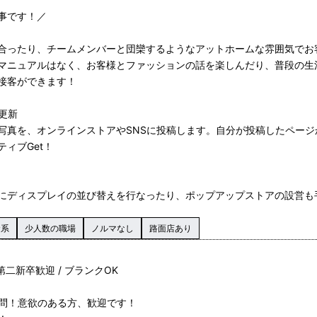
事です！／
き合ったり、チームメンバーと団欒するようなアットホームな雰囲気でお
マニュアルはなく、お客様とファッションの話を楽しんだり、普段の生
接客ができます！
更新
写真を、オンラインストアやSNSに投稿します。自分が投稿したページ
ィブGet！
にディスプレイの並び替えを行なったり、ポップアップストアの設営も
資系
少人数の職場
ノルマなし
路面店あり
 第二新卒歓迎 / ブランクOK
問！意欲のある方、歓迎です！