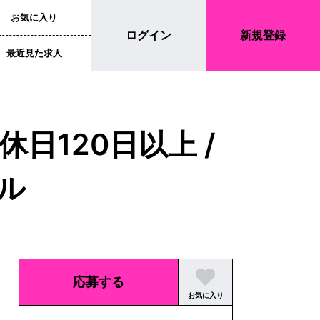
お気に入り
ログイン
新規登録
最近見た求人
休日120日以上 /
レル
応募する
お気に入り