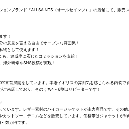
ョンブランド『ALLSAINTS（オールセインツ）』の店舗にて、販売
ます！
分の意見を言える自由でオープンな雰囲気！
私物として使えます！
くても、達成率に応じたコミッションを支給！
、海外研修やSNS投稿が実現！
0%直営展開をしています。本場イギリスの雰囲気を感じられる内装です
がご来店しており、そのうち4～6割はリピーターです！
／
っています。レザー素材のバイカージャケットが主力商品です。その他
やカットソー、デニムなどを販売しています。価格帯はジャケットが約6
円～数万円です。