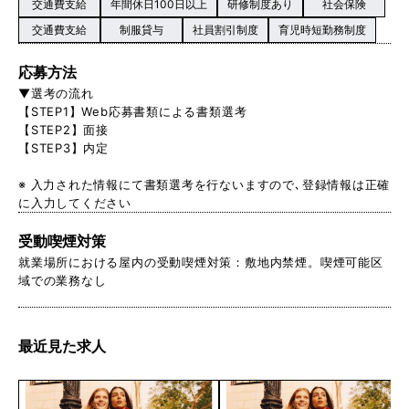
交通費支給
年間休日100日以上
研修制度あり
社会保険
交通費支給
制服貸与
社員割引制度
育児時短勤務制度
応募方法
▼選考の流れ
【STEP1】Web応募書類による書類選考
【STEP2】面接
【STEP3】内定
※ 入力された情報にて書類選考を行ないますので､登録情報は正確
に入力してください
受動喫煙対策
就業場所における屋内の受動喫煙対策：敷地内禁煙。喫煙可能区
域での業務なし
最近見た求人