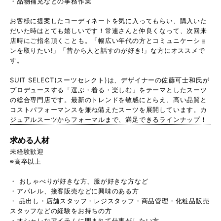
・品物補充などの事務作業
お客様に提案したコーディネートを気に入ってもらい、購入いた
だいた時はとても嬉しいです！常連さんと仲良くなって、次回来
店時にご指名頂くことも。「幅広い年代の方とコミュニケーショ
ンを取りたい!」「昔から人と話すのが好き!」な方にオススメで
す。
SUIT SELECT(スーツセレクト)は、デザイナーの佐藤可士和氏が
プロデュースする「選ぶ・着る・楽しむ」をテーマとしたスーツ
の総合専門店です。最新のトレンドを敏感にとらえ、高い品質と
コストパフォーマンスを兼ね備えたスーツを展開しています。カ
ジュアルスーツからフォーマルまで、満足できるラインナップ！
求める人材
未経験歓迎
※高卒以上
・ おしゃべりが好きな方、服が好きな方など
・アパレル、接客販売などに興味のある方
・ 品出し・店舗スタッフ・レジスタッフ・商品管理・化粧品販売
スタッフなどの経験をお持ちの方
・オシャレなアイテムに囲まれて仕事がしたい方