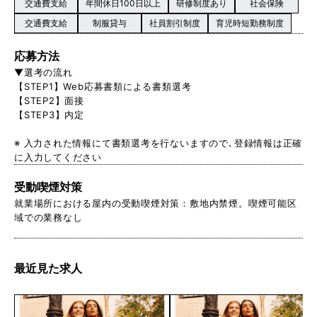
交通費支給
年間休日100日以上
研修制度あり
社会保険
交通費支給
制服貸与
社員割引制度
育児時短勤務制度
応募方法
▼選考の流れ
【STEP1】Web応募書類による書類選考
【STEP2】面接
【STEP3】内定
※ 入力された情報にて書類選考を行ないますので､登録情報は正確
に入力してください
受動喫煙対策
就業場所における屋内の受動喫煙対策：敷地内禁煙。喫煙可能区
域での業務なし
最近見た求人