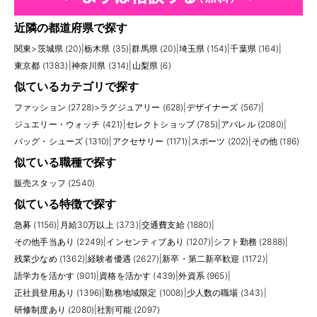
近隣の都道府県で探す
関東
>
茨城県 (20)
|
栃木県 (35)
|
群馬県 (20)
|
埼玉県 (154)
|
千葉県 (164)
|
東京都 (1383)
|
神奈川県 (314)
|
山梨県 (6)
似ているカテゴリで探す
ファッション (2728)
>
ラグジュアリー (628)
|
デザイナーズ (567)
|
ジュエリー・ウォッチ (421)
|
セレクトショップ (785)
|
アパレル (2080)
|
バッグ・シューズ (1310)
|
アクセサリー (1171)
|
スポーツ (202)
|
その他 (186)
似ている職種で探す
販売スタッフ (2540)
似ている特徴で探す
急募 (1156)
|
月給30万以上 (373)
|
交通費支給 (1880)
|
その他手当あり (2249)
|
インセンティブあり (1207)
|
シフト勤務 (2888)
|
残業少なめ (1362)
|
経験者優遇 (2627)
|
新卒・第二新卒歓迎 (1172)
|
語学力を活かす (901)
|
資格を活かす (439)
|
外資系 (965)
|
正社員登用あり (1396)
|
勤務地域限定 (1008)
|
少人数の職場 (343)
|
研修制度あり (2080)
|
社割可能 (2097)