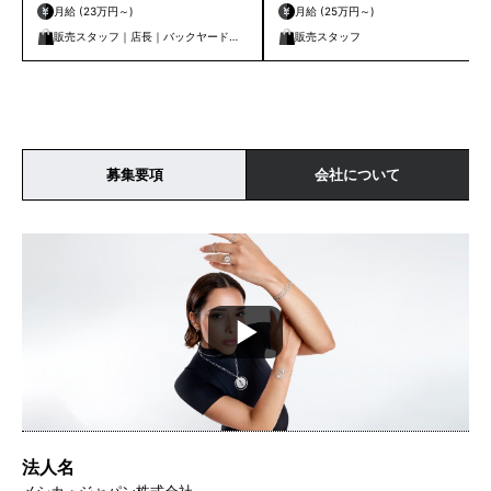
玉県｜千葉県｜東京都｜神奈川県｜新
庫県
月給 (23万円～)
月給 (25万円～)
潟県｜石川県｜静岡県｜愛知県｜京都
販売スタッフ｜店長｜バックヤード｜
販売スタッフ
府｜大阪府｜兵庫県｜岡山県｜広島県
管理・事務
｜香川県｜福岡県｜熊本県｜鹿児島県
募集要項
会社について
法人名