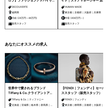
ロブ】ファッションアドバイザ
イド｜ストアマネージャー 店長
ー｜天神店
候補
DECOUVERTE
HUMAN MADE
福岡県
東京都｜京都府｜大阪府｜兵庫県
月給 (24万円～44万円)
年収 (434万円～)
販売スタッフ
販売スタッフ
あなたにオススメの求人
世界中で愛されるブランド
【FENDI｜フェンディ】セール
Tiffany & Co.クライアントアド
ススタッフ（販売スタッフ）
バイザー｜クライアントケアセ
Tiffany & Co.｜ティファニー
FENDI｜フェンディ
ンター
北海道｜宮城県｜栃木県｜群馬県｜埼
東京都｜静岡県｜京都府｜大阪府｜兵