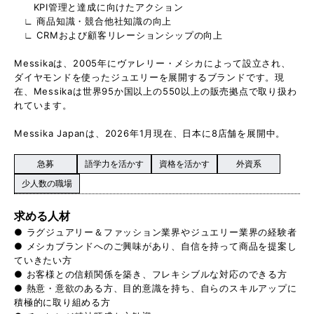
KPI管理と達成に向けたアクション
∟ 商品知識・競合他社知識の向上
∟ CRMおよび顧客リレーションシップの向上
Messikaは、2005年にヴァレリー・メシカによって設立され、
ダイヤモンドを使ったジュエリーを展開するブランドです。現
在、Messikaは世界95か国以上の550以上の販売拠点で取り扱わ
れています。
Messika Japanは、2026年1月現在、日本に8店舗を展開中。
急募
語学力を活かす
資格を活かす
外資系
少人数の職場
求める人材
● ラグジュアリー＆ファッション業界やジュエリー業界の経験者
● メシカブランドへのご興味があり、自信を持って商品を提案し
ていきたい方
● お客様との信頼関係を築き、フレキシブルな対応のできる方
● 熱意・意欲のある方、目的意識を持ち、自らのスキルアップに
積極的に取り組める方