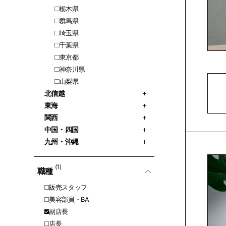
栃木県
群馬県
埼玉県
千葉県
東京都
神奈川県
山梨県
北信越
東海
関西
中国・四国
九州・沖縄
(1)
職種
販売スタッフ
美容部員・BA
副店長
店長