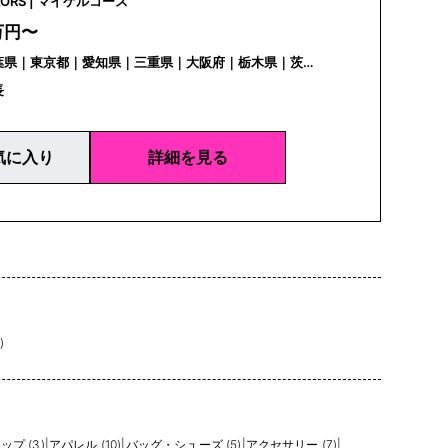
MICHAEL KORS | マイケルコース
万円〜
葉県｜東京都｜愛知県｜三重県｜大阪府｜栃木県｜茨城
｜神奈川県｜富山県｜長野県｜岐阜県｜静岡県｜滋賀県
長
兵庫県｜奈良県｜岡山県｜愛媛県｜福岡県｜沖縄県
気に入り
詳細を見る
)
プ (3)
|
アパレル (10)
|
バッグ・シューズ (5)
|
アクセサリー (7)
|