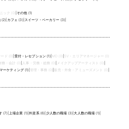
ニック (0)
|
その他 (1)
(2)
|
カフェ (3)
|
スイーツ・ベーカリー (3)
|
ド (0)
|
受付・レセプション (1)
|
MD (0)
|
SV・エリアマネージャー (0)
務・会計 (0)
|
人事・労務・総務 (0)
|
メイクアップアーティスト (0)
|
ーケティング (1)
|
管理・事務 (0)
|
販売・外食・アミューズメント (0)
|
(7)
|
上場企業 (1)
|
外資系 (6)
|
少人数の職場 (3)
|
大人数の職場 (1)
|