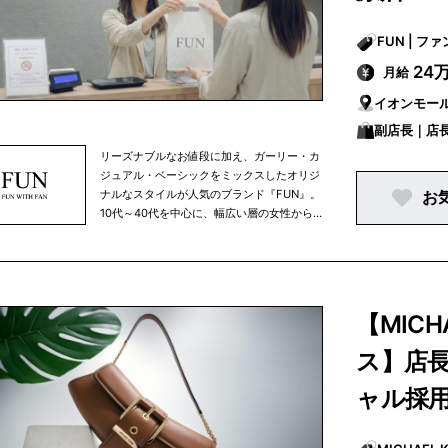
FUN | フ
24
月給
イオンモー
副店長｜店
リーズナブルなお値段に加え、ガーリー・カ
ジュアル・ベーシックをミックスしたオリジ
ナルなスタイルが人気のブランド『FUN』。
お
10代～40代を中心に、幅広い層の女性から
たくさんのご支持をいただいております。現
在は全国各地で22店舗を展開。プチプラに丁
寧な接客を取り入れて他社との差別化を図
り、新規のお客様とリピーターを増やしなが
ら、毎年1～3店舗のペースで店舗数を拡大中
【MIC
です。
ス】店
ャル採