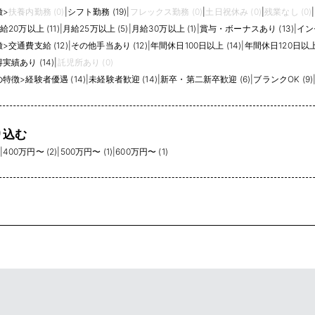
徴
>
扶養内勤務 (0)
|
シフト勤務 (19)
|
フレックス勤務 (0)
|
土日祝休み (0)
|
残業なし (0)
|
給20万以上 (11)
|
月給25万以上 (5)
|
月給30万以上 (1)
|
賞与・ボーナスあり (13)
|
イン
徴
>
交通費支給 (12)
|
その他手当あり (12)
|
年間休日100日以上 (14)
|
年間休日120日以上 
績あり (14)
|
託児所あり (0)
の特徴
>
経験者優遇 (14)
|
未経験者歓迎 (14)
|
新卒・第二新卒歓迎 (6)
|
ブランクOK (9)
り込む
|
400万円〜 (2)
|
500万円〜 (1)
|
600万円〜 (1)