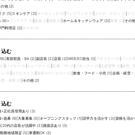
の他 (2)
ク (1)
|
スキンケア (2)
|
オーガニック (0)
|
フレグランス (0)
|
エステ・サロン (0)
|
クリ
(6)
>
インテリア (0)
|
家具 (0)
|
雑貨 (0)
|
ホーム＆キッチンウェア (3)
|
家電 (0)
|
その他 
門料理店 (2)
|
ホテル (0)
り込む
6)
|
美容部員・BA (2)
|
副店長 (2)
|
店長 (2)
|
WEB/EC担当 (1)
|
デザイナー (0)
|
バックヤー
(0)
|
バイヤー (0)
|
トレーナー (0)
|
広報・PR (0)
|
パタンナー (0)
|
生産管理 (0)
|
経理・財
 (0)
|
セラピスト (0)
|
美容カウンセラー (0)
|
飲食・フード・小売 (1)
|
企画・経営・マ
育・保育 (0)
|
その他 (2)
り込む
徴
>
正社員登用あり (3)
徴
>
急募 (9)
|
大量募集 (3)
|
オープニングスタッフ (1)
|
語学力を活かす (3)
|
資格を活かす 
)
|
20代の店長が活躍中 (3)
|
路面店あり (3)
勤務地域限定 (5)
|
車通勤OK (3)