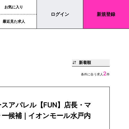
お気に入り
ログイン
新規登録
最近見た求人
新着順
2
条件に合う求人
件
スアパレル【FUN】店長・マ
ャー候補｜イオンモール水戸内