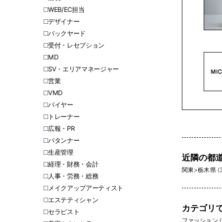
WEB/EC担当
デザイナー
バックヤード
受付・レセプション
MD
SV・エリアマネージャー
営業
VMD
バイヤー
トレーナー
広報・PR
パタンナー
生産管理
近隣の都
経理・財務・会計
関東
>
栃木県 (3
人事・労務・総務
メイクアップアーティスト
エステティシャン
カテゴリ
セラピスト
ファッション (1