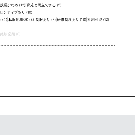
残業少なめ (12)
|
育児と両立できる (5)
センティブあり (10)
(4)
|
私服勤務OK (3)
|
制服あり (7)
|
研修制度あり (18)
|
社割可能 (12)
|
|
経験必須 (0)