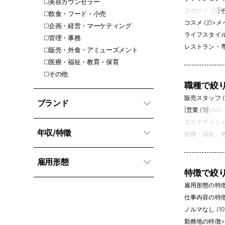
美容カウンセラー
スポーツ (0)
|
そ
飲食・フード・小売
コスメ (2)
>
メイ
企画・経営・マーケティング
ライフスタイル 
管理・事務
レストラン・専
販売・外食・アミューズメント
医療・福祉・教育・保育
その他
職種で絞
販売スタッフ (1
ブランド
|
営業 (1)
|
VMD 
エステティシャン
年収/特徵
医療・福祉・教
雇用形態
特徴で絞
雇用形態の特
仕事内容の特
ノルマなし (10
勤務地の特徴
>