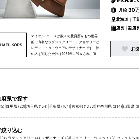
30
月給
北海道｜千
県｜埼玉県
店長｜副店
｜京都府｜
マイケル･コースは数々の受賞暦をもつ世界
的に有名なラグジュアリー・アクセサリーと
レディ・トゥ・ウェアのデザイナーです。彼
お
の名を冠した会社は1981年に設立され、近年
ではマイケル･コース コレクション、マイケ
ル マイケル･コース、マイケル･コース メン
ズの3ラインに、アクセサリー、レディ・ト
ゥ・ウェア、フットウェア、ウェアラブルテ
クノロジー、ウォッチ、そしてフレグランス
製品を含む幅広いアイテムを展開していま
す。
道府県で探す
5)
|
群馬県 (20)
|
埼玉県 (154)
|
千葉県 (164)
|
東京都 (1383)
|
神奈川県 (314)
|
山梨県 (6
で絞り込む
3)
>
ラグジュアリー (4)
|
デザイナーズ (3)
|
ジュエリー・ウォッチ (3)
|
セレクトショッ