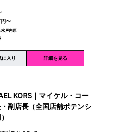
ァン
万円〜
ル水戸内原
長
気に入り
詳細を見る
HAEL KORS｜マイケル・コー
長・副店長（全国店舗ポテンシ
用）