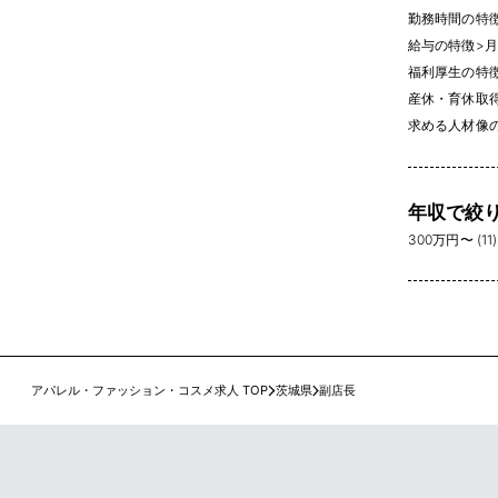
勤務時間の特
給与の特徴
>
月
福利厚生の特
産休・育休取得実
求める人材像
年収で絞
300万円〜 (11)
アパレル・ファッション・コスメ求人 TOP
茨城県
副店長