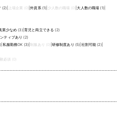
(2)
|
上場企業 (0)
|
外資系 (1)
|
少人数の職場 (0)
|
大人数の職場 (1)
|
残業少なめ (3)
|
育児と両立できる (2)
ンティブあり (2)
)
|
私服勤務OK (3)
|
制服あり (0)
|
研修制度あり (5)
|
社割可能 (2)
|
験必須 (0)