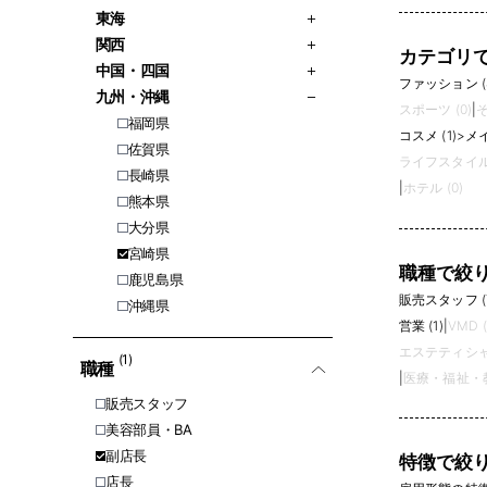
東海
関西
カテゴリ
中国・四国
ファッション (
九州・沖縄
スポーツ (0)
|
そ
福岡県
コスメ (1)
>
メイ
佐賀県
ライフスタイル 
長崎県
|
ホテル (0)
熊本県
大分県
宮崎県
職種で絞
鹿児島県
販売スタッフ (
沖縄県
営業 (1)
|
VMD (
エステティシャン
(1)
職種
|
医療・福祉・教
販売スタッフ
美容部員・BA
副店長
特徴で絞
店長