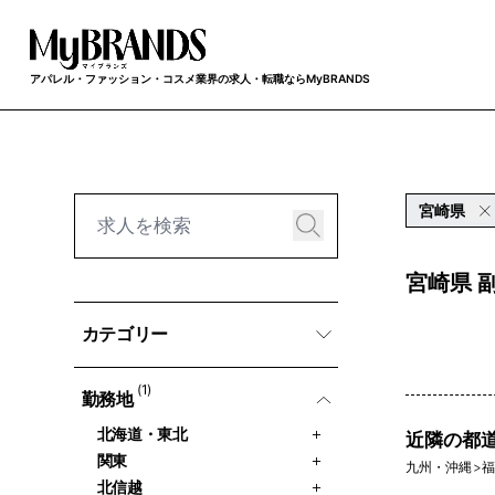
アパレル・ファッション・コスメ業界の求人・転職ならMyBRANDS
宮崎県
宮崎県 
カテゴリー
(1)
勤務地
北海道・東北
近隣の都
関東
九州・沖縄
>
福
北信越