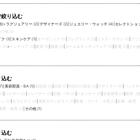
で絞り込む
8)
>
ラグジュアリー (2)
|
デザイナーズ (2)
|
ジュエリー・ウォッチ (4)
|
セレクトショップ
の他 (0)
ク (1)
|
スキンケア (1)
|
オーガニック (0)
|
フレグランス (0)
|
エステ・サロン (0)
|
クリニ
(0)
>
インテリア (0)
|
家具 (0)
|
雑貨 (0)
|
ホーム＆キッチンウェア (0)
|
家電 (0)
|
その他 
り込む
7)
|
美容部員・BA (1)
|
副店長 (0)
|
店長 (0)
|
WEB/EC担当 (0)
|
デザイナー (0)
|
バックヤー
0)
|
バイヤー (0)
|
トレーナー (0)
|
広報・PR (0)
|
パタンナー (0)
|
生産管理 (0)
|
経理・財
 (0)
|
セラピスト (0)
|
美容カウンセラー (0)
|
飲食・フード・小売 (0)
|
企画・経営・マ
育・保育 (0)
|
その他 (1)
り込む