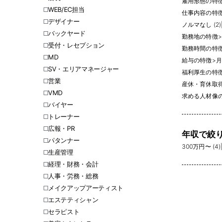
雇用形態の特
WEB/EC担当
仕事内容の特
デザイナー
ノルマなし (2)
バックヤード
勤務地の特徴
>
受付・レセプション
勤務時間の特
MD
給与の特徴
>
月
SV・エリアマネージャー
福利厚生の特
営業
産休・育休取得
VMD
求める人材像
バイヤー
トレーナー
広報・PR
年収で絞
パタンナー
300万円〜 (4)
生産管理
経理・財務・会計
人事・労務・総務
メイクアップアーティスト
エステティシャン
セラピスト