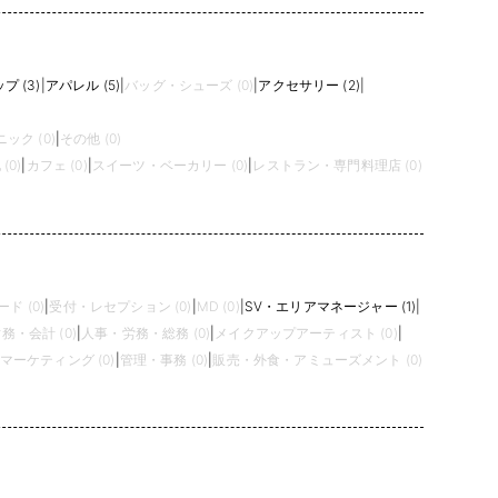
 (3)
|
アパレル (5)
|
バッグ・シューズ (0)
|
アクセサリー (2)
|
ック (0)
|
その他 (0)
(0)
|
カフェ (0)
|
スイーツ・ベーカリー (0)
|
レストラン・専門料理店 (0)
ド (0)
|
受付・レセプション (0)
|
MD (0)
|
SV・エリアマネージャー (1)
|
務・会計 (0)
|
人事・労務・総務 (0)
|
メイクアップアーティスト (0)
|
ーケティング (0)
|
管理・事務 (0)
|
販売・外食・アミューズメント (0)