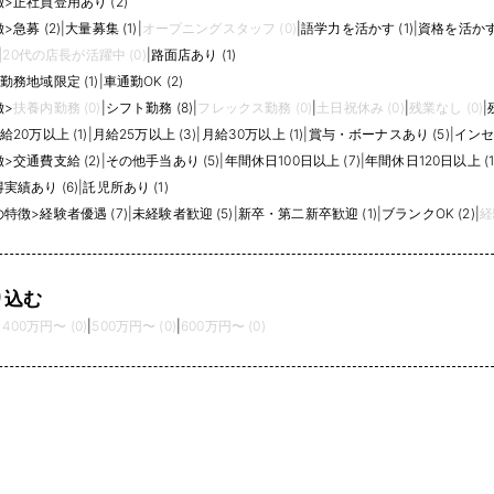
徴
>
正社員登用あり (2)
徴
>
急募 (2)
|
大量募集 (1)
|
オープニングスタッフ (0)
|
語学力を活かす (1)
|
資格を活かす 
|
20代の店長が活躍中 (0)
|
路面店あり (1)
勤務地域限定 (1)
|
車通勤OK (2)
徴
>
扶養内勤務 (0)
|
シフト勤務 (8)
|
フレックス勤務 (0)
|
土日祝休み (0)
|
残業なし (0)
|
給20万以上 (1)
|
月給25万以上 (3)
|
月給30万以上 (1)
|
賞与・ボーナスあり (5)
|
インセ
徴
>
交通費支給 (2)
|
その他手当あり (5)
|
年間休日100日以上 (7)
|
年間休日120日以上 (1
実績あり (6)
|
託児所あり (1)
の特徴
>
経験者優遇 (7)
|
未経験者歓迎 (5)
|
新卒・第二新卒歓迎 (1)
|
ブランクOK (2)
|
経
り込む
|
400万円〜 (0)
|
500万円〜 (0)
|
600万円〜 (0)