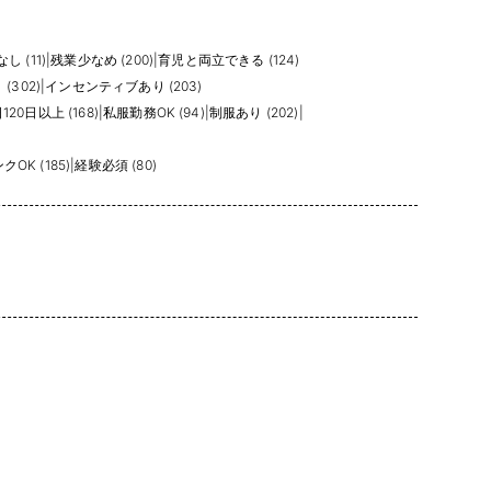
し (11)
|
残業少なめ (200)
|
育児と両立できる (124)
302)
|
インセンティブあり (203)
20日以上 (168)
|
私服勤務OK (94)
|
制服あり (202)
|
OK (185)
|
経験必須 (80)