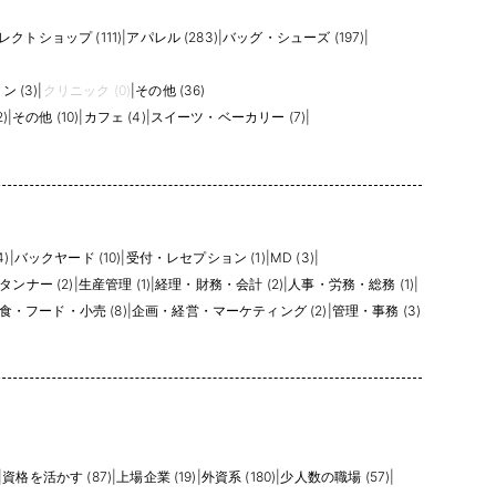
レクトショップ (111)
|
アパレル (283)
|
バッグ・シューズ (197)
|
 (3)
|
クリニック (0)
|
その他 (36)
)
|
その他 (10)
|
カフェ (4)
|
スイーツ・ベーカリー (7)
|
)
|
バックヤード (10)
|
受付・レセプション (1)
|
MD (3)
|
タンナー (2)
|
生産管理 (1)
|
経理・財務・会計 (2)
|
人事・労務・総務 (1)
|
食・フード・小売 (8)
|
企画・経営・マーケティング (2)
|
管理・事務 (3)
|
資格を活かす (87)
|
上場企業 (19)
|
外資系 (180)
|
少人数の職場 (57)
|