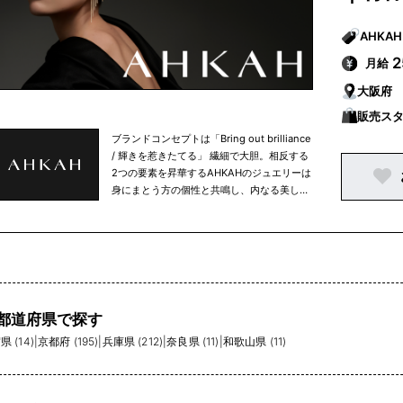
月給
大阪府
販売ス
ブランドコンセプトは「Bring out brilliance
/ 輝きを惹きたてる」 繊細で大胆。相反する
2つの要素を昇華するAHKAHのジュエリーは
身にまとう方の個性と共鳴し、内なる美しさ
を惹きたてます。 AHKAHは1997年のブラン
ド設立以来、上質な素材を用いながら自身の
センスで楽しめるジュエリーブランドとし
て、国内で確固たる地位を築いてきました。
2018年に株式会社TASAKIのグループに入
り、経営体制を刷新。グローバル展開をはじ
め、様々なチャレンジを続けています。
都道府県で探す
【Keyword 1 クリエイティビティ】 2020年
 (14)
|
京都府 (195)
|
兵庫県 (212)
|
奈良県 (11)
|
和歌山県 (11)
にクリエイティブディレクターとして英国の
デザイナーKatie Hillier（ケイティ ヒリヤ
ー）が就任、2021年からは新たなコレクシ
ョンとしてAHKAH signature（アーカー シ