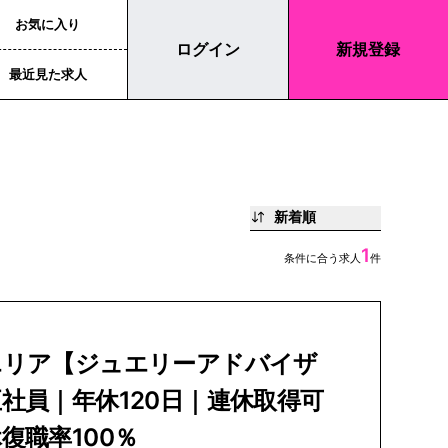
お気に入り
ログイン
新規登録
最近見た求人
新着順
1
条件に合う求人
件
エリア【ジュエリーアドバイザ
社員｜年休120日｜連休取得可
復職率100％