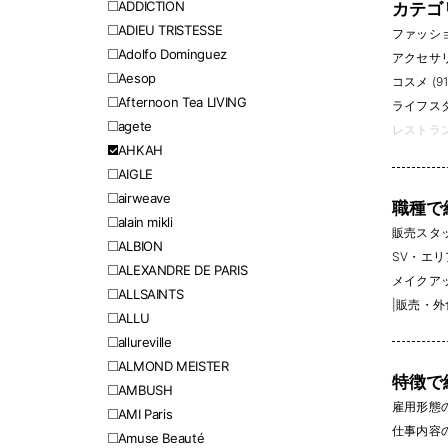
ADDICTION
カテゴ
ADIEU TRISTESSE
ファッション
Adolfo Dominguez
アクセサリー
Aesop
コスメ (91
Afternoon Tea LIVING
ライフスタイ
agete
レストラン
AHKAH
AIGLE
airweave
職種で
alain mikli
販売スタッフ
ALBION
SV・エリ
ALEXANDRE DE PARIS
メイクアッ
ALLSAINTS
|
販売・外
ALLU
allureville
ALMOND MEISTER
特徴で
AMBUSH
雇用形態
AMI Paris
仕事内容
Amuse Beauté