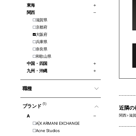
東海
関西
滋賀県
京都府
大阪府
兵庫県
奈良県
和歌山県
中国・四国
九州・沖縄
職種
(1)
ブランド
近隣の
関西
>
滋賀県
A
A|X ARMANI EXCHANGE
Acne Studios