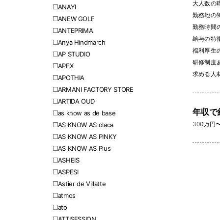
大人数の職場
ANAYI
勤務地の
ANEW GOLF
勤務時間
ANTEPRIMA
給与の特
Anya Hindmarch
福利厚生
AP STUDIO
研修制度あり
APEX
求める人
APOTHIA
ARMANI FACTORY STORE
ARTIDA OUD
年収で
as know as de base
300万円〜 
AS KNOW AS olaca
AS KNOW AS PINKY
AS KNOW AS Plus
ASHEIS
ASPESI
Astier de Villatte
atmos
ato
ATTISESSION