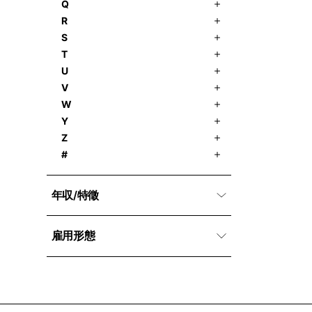
Q
R
S
T
U
V
W
Y
Z
#
年収/特徵
雇用形態