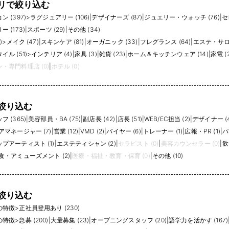
リで絞り込む
グネチャー）を発表しました。 AHKAHのも
のづくりに息づく「繊細」さと、グローバル
 (397)
>
ラグジュアリー (106)
|
デザイナーズ (87)
|
ジュエリー・ウォッチ (76)
|
セ
に活躍するクリエイティブディレクターの
 (173)
|
スポーツ (29)
|
その他 (34)
「大胆」な感性が、これまでにない新たなフ
)
>
メイク (47)
|
スキンケア (81)
|
オーガニック (33)
|
フレグランス (64)
|
エステ・サロン
ァインジュエリーを創造しています。
AHKAH signatureはAHKAHの新たなアイコ
ル (51)
>
インテリア (4)
|
家具 (3)
|
雑貨 (23)
|
ホーム＆キッチンウェア (14)
|
家電 (2
ンとして、ブランドのファンの方々はもちろ
・専門料理店 (0)
|
ホテル (0)
ん、今までAHKAHに触れることが無かった
新たなお客様にも高い支持を得ています。
【Keyword 2 グローバル展開】 2019年以
降、アジアの主要マーケットである上海、北
絞り込む
京、香港、台北、シンガポールに出店、ヨー
 (365)
|
美容部員・BA (75)
|
副店長 (42)
|
店長 (51)
|
WEB/EC担当 (2)
|
デザイナー (4
ロッパではパリの百貨店”Le Bon Marche”で
アマネージャー (7)
|
営業 (12)
|
VMD (2)
|
バイヤー (6)
|
トレーナー (1)
|
広報・PR (1)
|
パ
の展開を強化しました。また、ロンドンにあ
るセレクトショップ”Dover Street Market
プアーティスト (1)
|
エステティシャン (2)
|
セラピスト (0)
|
美容カウンセラー (0)
|
飲
London”や、パリの百貨店”Printemps
食・アミューズメント (2)
|
医療・福祉・教育・保育 (0)
|
その他 (10)
Haussmann” “Samaritaine”での展開も開始
しました。パリではプレスプレゼンテーショ
ンも実施しています。 このチャレンジを支え
るのは、多くはジュエリー業界未経験からス
絞り込む
タートした20代、30代の若手社員です。 進
の特徴
>
正社員登用あり (230)
化を続けるブランドで、自身が成長とブラン
ドの進化を実感しませんか？
の特徴
>
急募 (200)
|
大量募集 (23)
|
オープニングスタッフ (20)
|
語学力を活かす (167)