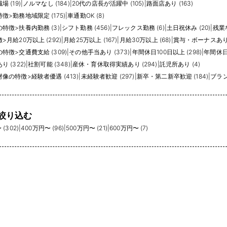
 (19)
|
ノルマなし (184)
|
20代の店長が活躍中 (105)
|
路面店あり (163)
特徴
>
勤務地域限定 (175)
|
車通勤OK (8)
の特徴
>
扶養内勤務 (3)
|
シフト勤務 (456)
|
フレックス勤務 (6)
|
土日祝休み (20)
|
残業な
徴
>
月給20万以上 (292)
|
月給25万以上 (167)
|
月給30万以上 (68)
|
賞与・ボーナスあり (
の特徴
>
交通費支給 (309)
|
その他手当あり (373)
|
年間休日100日以上 (298)
|
年間休日1
 (322)
|
社割可能 (348)
|
産休・育休取得実績あり (294)
|
託児所あり (4)
材像の特徴
>
経験者優遇 (413)
|
未経験者歓迎 (297)
|
新卒・第二新卒歓迎 (184)
|
ブランク
絞り込む
(302)
|
400万円〜 (96)
|
500万円〜 (21)
|
600万円〜 (7)