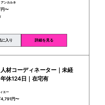
Un carnet | アンカルネ
万円〜
市
気に入り
詳細を見る
】人材コーディネーター｜未経
年休124日｜在宅有
アイディエー
万4,791円〜