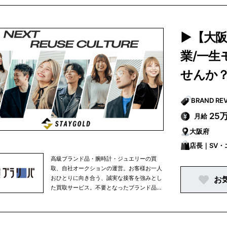
が開発されています。
▶【大
業/一
せんか？
25
月給
大阪府
店長｜SV
ー｜飲食・
高級ブランド品・腕時計・ジュエリーの買
取、自社オークションの運営。お客様お一人
おひとりに向き合う、誠実な接客を強みとし
お
た買取サービス。不要となったブランド品を
次のお客様へと繋げることで新しい価値を創
造します。