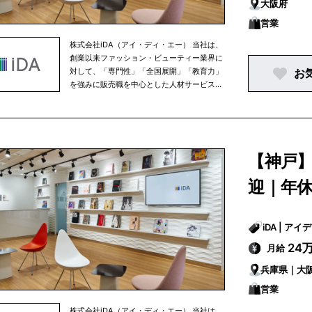
大阪府
営業
株式会社iDA（アイ・ディ・エー） 当社は、
創業以来ファッション・ビューティー業界に
対して、「専門性」「全国展開」「教育力」
お
を強みに販売職を中心とした人材サービスを
提供しています。 ファッション・ビューティ
ー業界を中心に1000社以上の企業様と取引
実績があり、年間約1000名以上の社員採用
に貢献しております。 ■健康経営優良法
人認定について 株式会社ｉＤＡは２０２２年
【神戸
度より健康経営優良法人に認定されていま
す。 これは従業員の健康管理を経営的な視点
迎｜年休
で考え、戦略的に実践する「健康経営」の取
組が優良であると経済産業省及び厚生労働省
が認めるものです。今後も従業員全員の健康
iDA | 
の保持・増進に取り組んでまいります。
＜株式会社ｉＤＡ 健康宣言＞ 当社は従業員
24
月給
全員が心身ともに健康的な生活を送り、 ひと
兵庫県｜大
りひとりの個性や能力を最大限に発揮できる
職場環境の構築を目指し以下を宣言します。
営業
・経営者自身が率先して、健康づくりに取り
組みます ・社員のヘルスリテラシー向上に努
株式会社iDA（アイ・ディ・エー） 当社は、