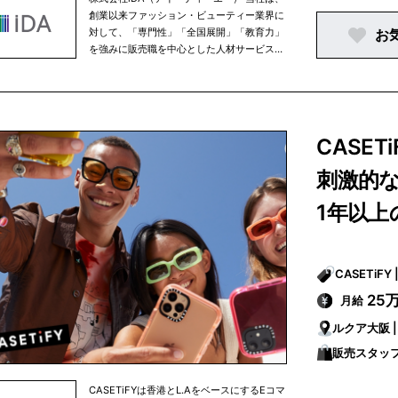
めます ・メンタルヘルス対策に取り組みます
創業以来ファッション・ビューティー業界に
・社員間のコミュニケーションを促進します
対して、「専門性」「全国展開」「教育力」
お
・感染症予防対策を引き続き行います ・乳が
を強みに販売職を中心とした人材サービスを
ん、子宮頸がんの予防啓もうを行います ・従
提供しています。 ファッション・ビューティ
業員の喫煙率低下に取り組みます
ー業界を中心に1000社以上の企業様と取引
実績があり、年間約1000名以上の社員採用
に貢献しております。 ■健康経営優良法
人認定について 株式会社ｉＤＡは２０２２年
CASE
度より健康経営優良法人に認定されていま
す。 これは従業員の健康管理を経営的な視点
刺激的な
で考え、戦略的に実践する「健康経営」の取
組が優良であると経済産業省及び厚生労働省
1年以上
が認めるものです。今後も従業員全員の健康
の保持・増進に取り組んでまいります。
＜株式会社ｉＤＡ 健康宣言＞ 当社は従業員
全員が心身ともに健康的な生活を送り、 ひと
りひとりの個性や能力を最大限に発揮できる
25
月給
職場環境の構築を目指し以下を宣言します。
・経営者自身が率先して、健康づくりに取り
ルクア大阪 | 
組みます ・社員のヘルスリテラシー向上に努
販売スタッ
めます ・メンタルヘルス対策に取り組みます
・社員間のコミュニケーションを促進します
・感染症予防対策を引き続き行います ・乳が
CASETiFYは香港とL.AをベースにするEコマ