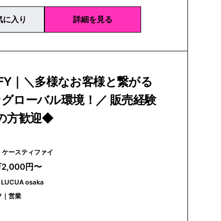
気に入り
詳細を見る
TiFY｜＼多様なお客様と繋がる
グローバル環境！／ 販売経験
の方歓迎◆
CASETiFY | ケースティファイ
万2,000円〜
LUCUA osaka
フ｜営業