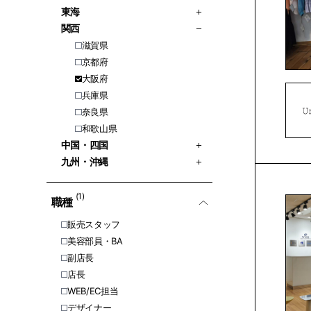
東海
関西
滋賀県
京都府
大阪府
兵庫県
奈良県
和歌山県
中国・四国
九州・沖縄
(1)
職種
販売スタッフ
美容部員・BA
副店長
店長
WEB/EC担当
デザイナー