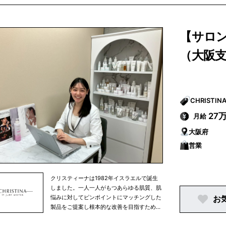
ショップ、コスメブランドなど多数の企業と
取引実績を持ち、業界に精通したコンサルタ
ントが、企業と求職者双方にとって最適なマ
【サロン
ッチングを実現しています。 近年は自社求人
メディア「MyBRANDS」をはじめとする採
（大阪
用プラットフォーム事業にも注力し、単なる
人材紹介にとどまらない“採用戦略パートナ
ー”として企業の成長を支援。業界の変化に
対応しながら、新たな雇用の創出とキャリア
形成のサポートを推進しています。 “好き”を
仕事にする人を増やすこと。 それが、iDAの
ミッションです。
27
月給
大阪府
営業
クリスティーナは1982年イスラエルで誕生
しました。一人一人がもつあらゆる肌質、肌
悩みに対してピンポイントにマッチングした
お
製品をご提案し根本的な改善を目指すために
独自の技術により誕生したテクノロジーと特
許取得の成分を用いて300種類以上もの製品