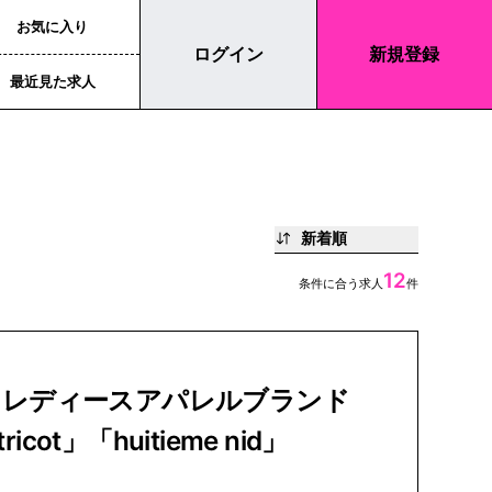
お気に入り
ログイン
新規登録
最近見た求人
新着順
12
条件に合う求人
件
｜レディースアパレルブランド
 tricot」「huitieme nid」