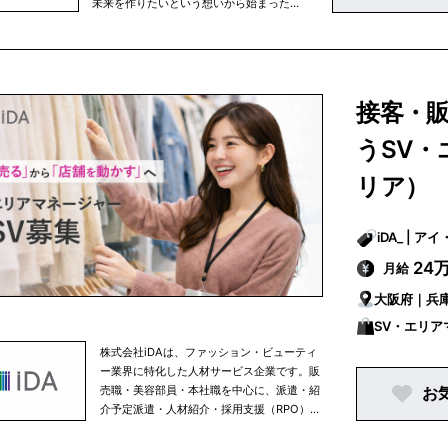
未来を作りたいという想いから始まった
MATE.BIKEは、世界有数のe-BIKEブラン
ドへと成長しました。2021年、交通渋滞
や排気ガスに因る環境問題が深刻化する
中、MATE.BIKEは二酸化炭素を排出しな
い、環境に配慮したサステナブルな次世代
接客・
モビリティとして日本に上陸。同年、世界
初となる旗艦店と、リペアに特化したラボ
うSV
を東京・恵比寿にオープンしました。現在
も100%再生可能エネルギーの使用、循環
リア）
型社会の実現など、人と地球の両方にとっ
てより良い選択ができる社会を目指し、熱
意を持った仲間や、課題の克服に取り組む
iDA_
有能なスペシャリストたちと共に、e-
24
月給
BIKEというカテゴリーの垣根を超えた進
化を続けています。
大阪府｜兵
SV・エリ
株式会社iDAは、ファッション・ビューティ
ー業界に特化した人材サービス企業です。販
売職・美容部員・本社職を中心に、派遣・紹
お
介予定派遣・人材紹介・採用支援（RPO）ま
で幅広いソリューションを提供しています。
国内外のラグジュアリーブランド、セレクト