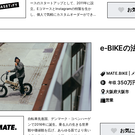
ん、子宮頸がんの予防啓もうを行います ・従
ースのスタートアップとして、2011年に設
業員の喫煙率低下に取り組みます
立。EコマースとInstagramの特製を生か
お
し、個人で気軽にカスタムオーダーができる
スマートフォンケースを市場でいち早く導
入。ローカルマーケティングを重視すること
で、世界中から注目を集め、急成長を続ける
テックアクセサリーブランドです。 ※Eコマ
ースビジネスがメインで香港より日本国内ヘ
e-BIKE
シッピング ※スマホ１つで簡単にカスタムオ
ーダーが可能 ※オーダーを受け手から製作す
るため、サスティナビリティ対応も HP :
https://www.casetify.com/ja_JP/ 【日本市
場参入について】 2016年に日本市場へ正規
MAT
参入（Casetify Japanのオフィシャルアカウ
350万
年収
ント開設）。日本国内におけるスマートフォ
ン所持率が79.4%（2018年）に躍進している
大阪府大阪市
背景も後押しし、イニシャル刻印やスマホの
営業
写真を使ったカスタムができるというオリジ
ナリティ、SNS映えするデザイン性などトレ
ンドやコト消費を重視する消費行動意識か
ら、20代～30代の女性を中心にSNSと口コ
自転車先進国、デンマーク・コペンハーゲ
ミで広がり、飛躍的なマーケットの成長を見
ンで2016年に誕生。乗る人の生きる世界
せています。
お気に
観や価値観を広げ、あらゆる面でより良い