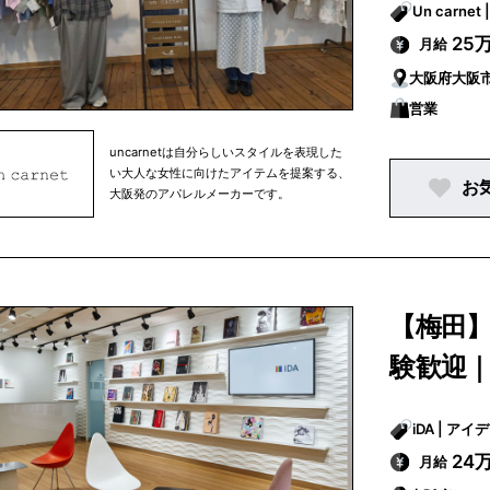
25
月給
大阪府大阪
営業
uncarnetは自分らしいスタイルを表現した
い大人な女性に向けたアイテムを提案する、
お
大阪発のアパレルメーカーです。
【梅田
験歓迎｜
iDA | 
24
月給