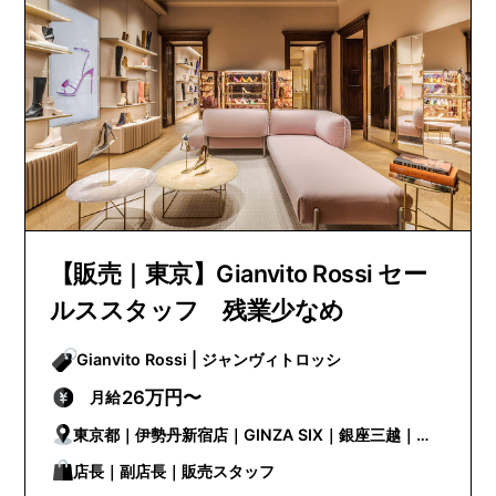
【販売｜東京】Gianvito Rossi セー
ルススタッフ 残業少なめ
Gianvito Rossi | ジャンヴィトロッシ
26万円〜
月給
東京都｜伊勢丹新宿店｜GINZA SIX｜銀座三越｜日
本橋高島屋 S.C.
店長｜副店長｜販売スタッフ