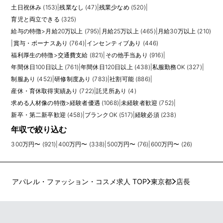
土日祝休み (153)
|
残業なし (47)
|
残業少なめ (520)
|
育児と両立できる (325)
給与の特徴
>
月給20万以上 (795)
|
月給25万以上 (465)
|
月給30万以上 (210)
|
賞与・ボーナスあり (764)
|
インセンティブあり (446)
福利厚生の特徴
>
交通費支給 (821)
|
その他手当あり (916)
|
年間休日100日以上 (761)
|
年間休日120日以上 (438)
|
私服勤務OK (327)
|
制服あり (452)
|
研修制度あり (783)
|
社割可能 (886)
|
産休・育休取得実績あり (722)
|
託児所あり (4)
求める人材像の特徴
>
経験者優遇 (1068)
|
未経験者歓迎 (752)
|
新卒・第二新卒歓迎 (458)
|
ブランクOK (517)
|
経験必須 (238)
年収で絞り込む
300万円〜 (921)
|
400万円〜 (338)
|
500万円〜 (76)
|
600万円〜 (26)
アパレル・ファッション・コスメ求人 TOP
東京都
店長