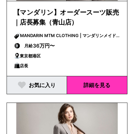
【マンダリン】オーダースーツ販売
｜店長募集（青山店）
MANDARIN MTM CLOTHING | マンダリンメイド
トゥメジャークロージング
36万円〜
月給
東京都港区
店長
お気に入り
詳細を見る