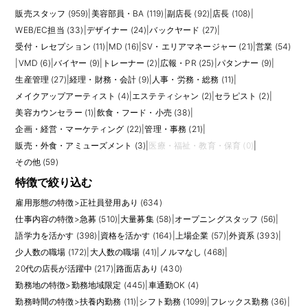
販売スタッフ (959)
|
美容部員・BA (119)
|
副店長 (92)
|
店長 (108)
|
WEB/EC担当 (33)
|
デザイナー (24)
|
バックヤード (27)
|
受付・レセプション (11)
|
MD (16)
|
SV・エリアマネージャー (21)
|
営業 (54)
|
VMD (6)
|
バイヤー (9)
|
トレーナー (2)
|
広報・PR (25)
|
パタンナー (9)
|
生産管理 (27)
|
経理・財務・会計 (9)
|
人事・労務・総務 (11)
|
メイクアップアーティスト (4)
|
エステティシャン (2)
|
セラピスト (2)
|
美容カウンセラー (1)
|
飲食・フード・小売 (38)
|
企画・経営・マーケティング (22)
|
管理・事務 (21)
|
販売・外食・アミューズメント (3)
|
医療・福祉・教育・保育 (0)
|
その他 (59)
特徴で絞り込む
雇用形態の特徴
>
正社員登用あり (634)
仕事内容の特徴
>
急募 (510)
|
大量募集 (58)
|
オープニングスタッフ (56)
|
語学力を活かす (398)
|
資格を活かす (164)
|
上場企業 (57)
|
外資系 (393)
|
少人数の職場 (172)
|
大人数の職場 (41)
|
ノルマなし (468)
|
20代の店長が活躍中 (217)
|
路面店あり (430)
勤務地の特徴
>
勤務地域限定 (445)
|
車通勤OK (4)
勤務時間の特徴
>
扶養内勤務 (11)
|
シフト勤務 (1099)
|
フレックス勤務 (36)
|