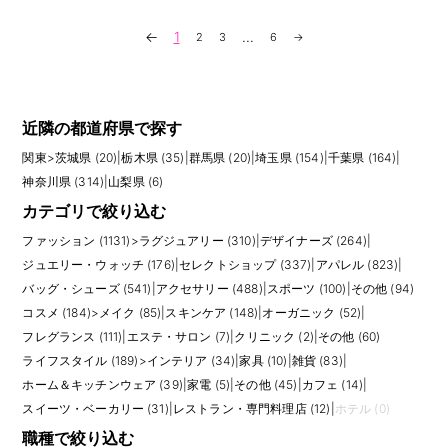
←
1
...
2
3
6
→
近隣の都道府県で探す
関東
>
茨城県 (20)
|
栃木県 (35)
|
群馬県 (20)
|
埼玉県 (154)
|
千葉県 (164)
|
神奈川県 (314)
|
山梨県 (6)
カテゴリで絞り込む
ファッション (1131)
>
ラグジュアリー (310)
|
デザイナーズ (264)
|
ジュエリー・ウォッチ (176)
|
セレクトショップ (337)
|
アパレル (823)
|
バッグ・シューズ (541)
|
アクセサリー (488)
|
スポーツ (100)
|
その他 (94)
コスメ (184)
>
メイク (85)
|
スキンケア (148)
|
オーガニック (52)
|
フレグランス (111)
|
エステ・サロン (7)
|
クリニック (2)
|
その他 (60)
ライフスタイル (189)
>
インテリア (34)
|
家具 (10)
|
雑貨 (83)
|
ホーム＆キッチンウェア (39)
|
家電 (5)
|
その他 (45)
|
カフェ (14)
|
スイーツ・ベーカリー (31)
|
レストラン・専門料理店 (12)
|
ホテル (0)
職種で絞り込む