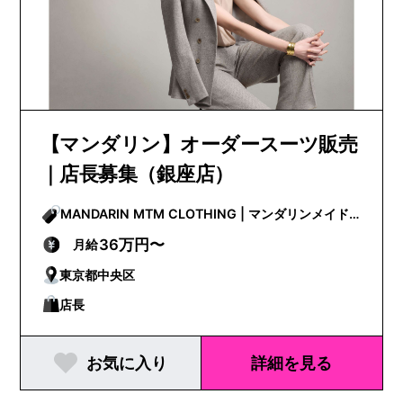
【マンダリン】オーダースーツ販売
｜店長募集（銀座店）
MANDARIN MTM CLOTHING | マンダリンメイド
トゥメジャークロージング
36万円〜
月給
東京都中央区
店長
お気に入り
詳細を見る