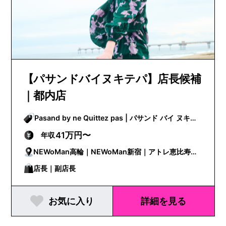
【パサンドバイヌキテパ】店長候補
｜都内店
Pasand by ne Quittez pas | パサンド バイ ヌキテ
パ
41万円〜
年収
NEWoMan高輪｜NEWoMan新宿｜アトレ恵比寿｜
ルミネ有楽町
店長｜副店長
お気に入り
詳細を見る