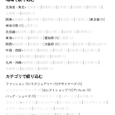
北海道・東北
>
北海道 (0)
|
青森県 (0)
|
岩手県 (0)
|
宮城県 (0)
|
秋田県 (0)
|
山形県 (0)
|
福島県 (0)
関東
>
茨城県 (0)
|
栃木県 (0)
|
群馬県 (0)
|
埼玉県 (0)
|
千葉県 (0)
|
東京都 (1)
|
神奈川県 (1)
|
山梨県 (0)
北信越
>
新潟県 (0)
|
富山県 (0)
|
石川県 (0)
|
福井県 (0)
|
長野県 (0)
東海
>
岐阜県 (0)
|
静岡県 (0)
|
愛知県 (1)
|
三重県 (0)
関西
>
滋賀県 (0)
|
京都府 (0)
|
大阪府 (1)
|
兵庫県 (0)
|
奈良県 (0)
|
和歌山県 (0)
中国・四国
>
鳥取県 (0)
|
島根県 (0)
|
岡山県 (0)
|
広島県 (0)
|
山口県 (0)
|
徳島県 (0)
|
香川県 (0)
|
愛媛県 (0)
|
高知県 (0)
九州・沖縄
>
福岡県 (0)
|
佐賀県 (0)
|
長崎県 (0)
|
熊本県 (0)
|
大分県 (0)
|
宮崎県 (0)
|
鹿児島県 (0)
|
沖縄県 (0)
カテゴリで絞り込む
ファッション (1)
>
ラグジュアリー (1)
|
デザイナーズ (1)
|
ジュエリー・ウォッチ (0)
|
セレクトショップ (1)
|
アパレル (1)
|
バッグ・シューズ (1)
|
アクセサリー (0)
|
スポーツ (0)
|
その他 (0)
コスメ (0)
>
メイク (0)
|
スキンケア (0)
|
オーガニック (0)
|
フレグランス (0)
|
エステ・サロン (0)
|
クリニック (0)
|
その他 (0)
ライフスタイル (0)
>
インテリア (0)
|
家具 (0)
|
雑貨 (0)
|