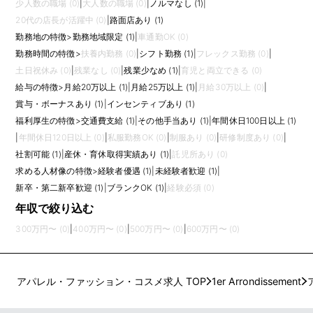
少人数の職場 (0)
|
大人数の職場 (0)
|
ノルマなし (1)
|
20代の店長が活躍中 (0)
|
路面店あり (1)
勤務地の特徴
>
勤務地域限定 (1)
|
車通勤OK (0)
勤務時間の特徴
>
扶養内勤務 (0)
|
シフト勤務 (1)
|
フレックス勤務 (0)
|
土日祝休み (0)
|
残業なし (0)
|
残業少なめ (1)
|
育児と両立できる (0)
給与の特徴
>
月給20万以上 (1)
|
月給25万以上 (1)
|
月給30万以上 (0)
|
賞与・ボーナスあり (1)
|
インセンティブあり (1)
福利厚生の特徴
>
交通費支給 (1)
|
その他手当あり (1)
|
年間休日100日以上 (1)
|
年間休日120日以上 (0)
|
私服勤務OK (0)
|
制服あり (0)
|
研修制度あり (0)
|
社割可能 (1)
|
産休・育休取得実績あり (1)
|
託児所あり (0)
求める人材像の特徴
>
経験者優遇 (1)
|
未経験者歓迎 (1)
|
新卒・第二新卒歓迎 (1)
|
ブランクOK (1)
|
経験必須 (0)
年収で絞り込む
300万円〜 (0)
|
400万円〜 (0)
|
500万円〜 (0)
|
600万円〜 (0)
アパレル・ファッション・コスメ求人 TOP
1er Arrondissement