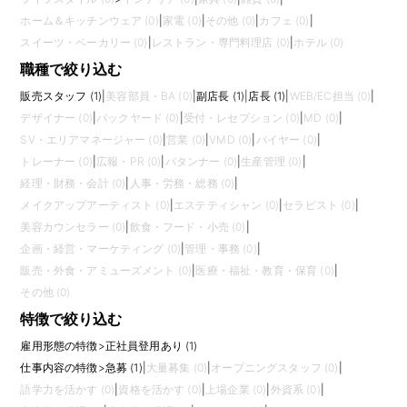
ホーム＆キッチンウェア (0)
|
家電 (0)
|
その他 (0)
|
カフェ (0)
|
スイーツ・ベーカリー (0)
|
レストラン・専門料理店 (0)
|
ホテル (0)
職種で絞り込む
販売スタッフ (1)
|
美容部員・BA (0)
|
副店長 (1)
|
店長 (1)
|
WEB/EC担当 (0)
|
デザイナー (0)
|
バックヤード (0)
|
受付・レセプション (0)
|
MD (0)
|
SV・エリアマネージャー (0)
|
営業 (0)
|
VMD (0)
|
バイヤー (0)
|
トレーナー (0)
|
広報・PR (0)
|
パタンナー (0)
|
生産管理 (0)
|
経理・財務・会計 (0)
|
人事・労務・総務 (0)
|
メイクアップアーティスト (0)
|
エステティシャン (0)
|
セラピスト (0)
|
美容カウンセラー (0)
|
飲食・フード・小売 (0)
|
企画・経営・マーケティング (0)
|
管理・事務 (0)
|
販売・外食・アミューズメント (0)
|
医療・福祉・教育・保育 (0)
|
その他 (0)
特徴で絞り込む
雇用形態の特徴
>
正社員登用あり (1)
仕事内容の特徴
>
急募 (1)
|
大量募集 (0)
|
オープニングスタッフ (0)
|
語学力を活かす (0)
|
資格を活かす (0)
|
上場企業 (0)
|
外資系 (0)
|