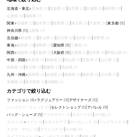
北海道・東北
>
北海道 (0)
|
青森県 (0)
|
岩手県 (0)
|
宮城県 (0)
|
秋田県 (0)
|
山形県 (0)
|
福島県 (0)
関東
>
茨城県 (0)
|
栃木県 (0)
|
群馬県 (0)
|
埼玉県 (0)
|
千葉県 (0)
|
東京都 (1)
|
神奈川県 (1)
|
山梨県 (0)
北信越
>
新潟県 (0)
|
富山県 (0)
|
石川県 (0)
|
福井県 (0)
|
長野県 (0)
東海
>
岐阜県 (0)
|
静岡県 (0)
|
愛知県 (1)
|
三重県 (0)
関西
>
滋賀県 (0)
|
京都府 (0)
|
大阪府 (1)
|
兵庫県 (0)
|
奈良県 (0)
|
和歌山県 (0)
中国・四国
>
鳥取県 (0)
|
島根県 (0)
|
岡山県 (0)
|
広島県 (0)
|
山口県 (0)
|
徳島県 (0)
|
香川県 (0)
|
愛媛県 (0)
|
高知県 (0)
九州・沖縄
>
福岡県 (0)
|
佐賀県 (0)
|
長崎県 (0)
|
熊本県 (0)
|
大分県 (0)
|
宮崎県 (0)
|
鹿児島県 (0)
|
沖縄県 (0)
カテゴリで絞り込む
ファッション (1)
>
ラグジュアリー (1)
|
デザイナーズ (1)
|
ジュエリー・ウォッチ (0)
|
セレクトショップ (1)
|
アパレル (1)
|
バッグ・シューズ (1)
|
アクセサリー (0)
|
スポーツ (0)
|
その他 (0)
コスメ (0)
>
メイク (0)
|
スキンケア (0)
|
オーガニック (0)
|
フレグランス (0)
|
エステ・サロン (0)
|
クリニック (0)
|
その他 (0)
ライフスタイル (0)
>
インテリア (0)
|
家具 (0)
|
雑貨 (0)
|