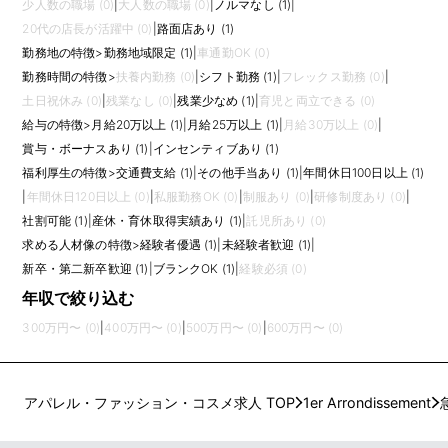
少人数の職場 (0)
|
大人数の職場 (0)
|
ノルマなし (1)
|
20代の店長が活躍中 (0)
|
路面店あり (1)
勤務地の特徴
>
勤務地域限定 (1)
|
車通勤OK (0)
勤務時間の特徴
>
扶養内勤務 (0)
|
シフト勤務 (1)
|
フレックス勤務 (0)
|
土日祝休み (0)
|
残業なし (0)
|
残業少なめ (1)
|
育児と両立できる (0)
給与の特徴
>
月給20万以上 (1)
|
月給25万以上 (1)
|
月給30万以上 (0)
|
賞与・ボーナスあり (1)
|
インセンティブあり (1)
福利厚生の特徴
>
交通費支給 (1)
|
その他手当あり (1)
|
年間休日100日以上 (1)
|
年間休日120日以上 (0)
|
私服勤務OK (0)
|
制服あり (0)
|
研修制度あり (0)
|
社割可能 (1)
|
産休・育休取得実績あり (1)
|
託児所あり (0)
求める人材像の特徴
>
経験者優遇 (1)
|
未経験者歓迎 (1)
|
新卒・第二新卒歓迎 (1)
|
ブランクOK (1)
|
経験必須 (0)
年収で絞り込む
300万円〜 (0)
|
400万円〜 (0)
|
500万円〜 (0)
|
600万円〜 (0)
アパレル・ファッション・コスメ求人 TOP
1er Arrondissement