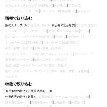
ホーム＆キッチンウェア (0)
|
家電 (0)
|
その他 (0)
|
カフェ (0)
|
スイーツ・ベーカリー (0)
|
レストラン・専門料理店 (0)
|
ホテル (0)
職種で絞り込む
販売スタッフ (1)
|
美容部員・BA (0)
|
副店長 (1)
|
店長 (1)
|
WEB/EC担当 (0)
|
デザイナー (0)
|
バックヤード (0)
|
受付・レセプション (0)
|
MD (0)
|
SV・エリアマネージャー (0)
|
営業 (0)
|
VMD (0)
|
バイヤー (0)
|
トレーナー (0)
|
広報・PR (0)
|
パタンナー (0)
|
生産管理 (0)
|
経理・財務・会計 (0)
|
人事・労務・総務 (0)
|
メイクアップアーティスト (0)
|
エステティシャン (0)
|
セラピスト (0)
|
美容カウンセラー (0)
|
飲食・フード・小売 (0)
|
企画・経営・マーケティング (0)
|
管理・事務 (0)
|
販売・外食・アミューズメント (0)
|
医療・福祉・教育・保育 (0)
|
その他 (0)
特徴で絞り込む
雇用形態の特徴
>
正社員登用あり (1)
仕事内容の特徴
>
急募 (1)
|
大量募集 (0)
|
オープニングスタッフ (0)
|
語学力を活かす (0)
|
資格を活かす (0)
|
上場企業 (0)
|
外資系 (0)
|