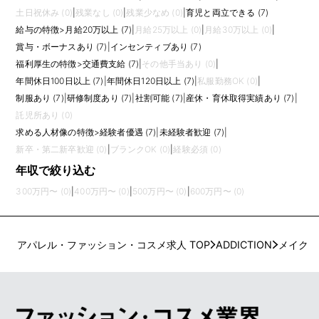
土日祝休み (0)
|
残業なし (0)
|
残業少なめ (0)
|
育児と両立できる (7)
給与の特徴
>
月給20万以上 (7)
|
月給25万以上 (0)
|
月給30万以上 (0)
|
賞与・ボーナスあり (7)
|
インセンティブあり (7)
福利厚生の特徴
>
交通費支給 (7)
|
その他手当あり (0)
|
年間休日100日以上 (7)
|
年間休日120日以上 (7)
|
私服勤務OK (0)
|
制服あり (7)
|
研修制度あり (7)
|
社割可能 (7)
|
産休・育休取得実績あり (7)
|
託児所あり (0)
求める人材像の特徴
>
経験者優遇 (7)
|
未経験者歓迎 (7)
|
新卒・第二新卒歓迎 (0)
|
ブランクOK (0)
|
経験必須 (0)
年収で絞り込む
300万円〜 (0)
|
400万円〜 (0)
|
500万円〜 (0)
|
600万円〜 (0)
アパレル・ファッション・コスメ求人 TOP
ADDICTION
メイク