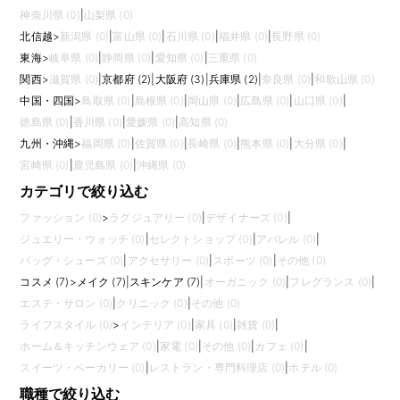
神奈川県 (0)
|
山梨県 (0)
北信越
>
新潟県 (0)
|
富山県 (0)
|
石川県 (0)
|
福井県 (0)
|
長野県 (0)
東海
>
岐阜県 (0)
|
静岡県 (0)
|
愛知県 (0)
|
三重県 (0)
関西
>
滋賀県 (0)
|
京都府 (2)
|
大阪府 (3)
|
兵庫県 (2)
|
奈良県 (0)
|
和歌山県 (0)
中国・四国
>
鳥取県 (0)
|
島根県 (0)
|
岡山県 (0)
|
広島県 (0)
|
山口県 (0)
|
徳島県 (0)
|
香川県 (0)
|
愛媛県 (0)
|
高知県 (0)
九州・沖縄
>
福岡県 (0)
|
佐賀県 (0)
|
長崎県 (0)
|
熊本県 (0)
|
大分県 (0)
|
宮崎県 (0)
|
鹿児島県 (0)
|
沖縄県 (0)
カテゴリで絞り込む
ファッション (0)
>
ラグジュアリー (0)
|
デザイナーズ (0)
|
ジュエリー・ウォッチ (0)
|
セレクトショップ (0)
|
アパレル (0)
|
バッグ・シューズ (0)
|
アクセサリー (0)
|
スポーツ (0)
|
その他 (0)
コスメ (7)
>
メイク (7)
|
スキンケア (7)
|
オーガニック (0)
|
フレグランス (0)
|
エステ・サロン (0)
|
クリニック (0)
|
その他 (0)
ライフスタイル (0)
>
インテリア (0)
|
家具 (0)
|
雑貨 (0)
|
ホーム＆キッチンウェア (0)
|
家電 (0)
|
その他 (0)
|
カフェ (0)
|
スイーツ・ベーカリー (0)
|
レストラン・専門料理店 (0)
|
ホテル (0)
職種で絞り込む