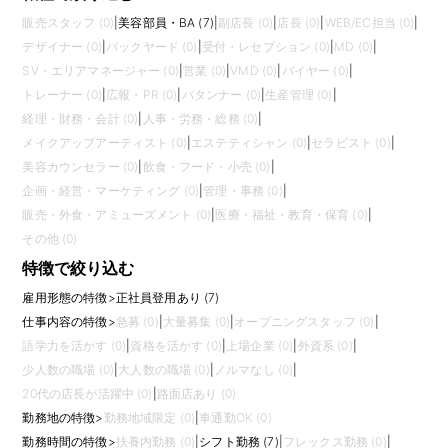
販売スタッフ (0)
|
美容部員・BA (7)
|
副店長 (0)
|
店長 (0)
|
WEB/EC担当 (0)
|
デザイナー (0)
|
バックヤード (0)
|
受付・レセプション (0)
|
MD (0)
|
SV・エリアマネージャー (0)
|
営業 (0)
|
VMD (0)
|
バイヤー (0)
|
トレーナー (0)
|
広報・PR (0)
|
パタンナー (0)
|
生産管理 (0)
|
経理・財務・会計 (0)
|
人事・労務・総務 (0)
|
メイクアップアーティスト (0)
|
エステティシャン (0)
|
セラピスト (0)
|
美容カウンセラー (0)
|
飲食・フード・小売 (0)
|
企画・経営・マーケティング (0)
|
管理・事務 (0)
|
販売・外食・アミューズメント (0)
|
医療・福祉・教育・保育 (0)
|
その他 (0)
特徴で絞り込む
雇用形態の特徴
>
正社員登用あり (7)
仕事内容の特徴
>
急募 (0)
|
大量募集 (0)
|
オープニングスタッフ (0)
|
語学力を活かす (0)
|
資格を活かす (0)
|
上場企業 (0)
|
外資系 (0)
|
少人数の職場 (0)
|
大人数の職場 (0)
|
ノルマなし (0)
|
20代の店長が活躍中 (0)
|
路面店あり (0)
勤務地の特徴
>
勤務地域限定 (0)
|
車通勤OK (0)
勤務時間の特徴
>
扶養内勤務 (0)
|
シフト勤務 (7)
|
フレックス勤務 (0)
|