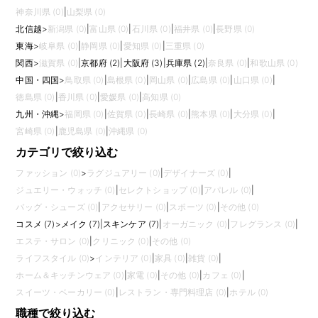
神奈川県 (0)
|
山梨県 (0)
北信越
>
新潟県 (0)
|
富山県 (0)
|
石川県 (0)
|
福井県 (0)
|
長野県 (0)
東海
>
岐阜県 (0)
|
静岡県 (0)
|
愛知県 (0)
|
三重県 (0)
関西
>
滋賀県 (0)
|
京都府 (2)
|
大阪府 (3)
|
兵庫県 (2)
|
奈良県 (0)
|
和歌山県 (0)
中国・四国
>
鳥取県 (0)
|
島根県 (0)
|
岡山県 (0)
|
広島県 (0)
|
山口県 (0)
|
徳島県 (0)
|
香川県 (0)
|
愛媛県 (0)
|
高知県 (0)
九州・沖縄
>
福岡県 (0)
|
佐賀県 (0)
|
長崎県 (0)
|
熊本県 (0)
|
大分県 (0)
|
宮崎県 (0)
|
鹿児島県 (0)
|
沖縄県 (0)
カテゴリで絞り込む
ファッション (0)
>
ラグジュアリー (0)
|
デザイナーズ (0)
|
ジュエリー・ウォッチ (0)
|
セレクトショップ (0)
|
アパレル (0)
|
バッグ・シューズ (0)
|
アクセサリー (0)
|
スポーツ (0)
|
その他 (0)
コスメ (7)
>
メイク (7)
|
スキンケア (7)
|
オーガニック (0)
|
フレグランス (0)
|
エステ・サロン (0)
|
クリニック (0)
|
その他 (0)
ライフスタイル (0)
>
インテリア (0)
|
家具 (0)
|
雑貨 (0)
|
ホーム＆キッチンウェア (0)
|
家電 (0)
|
その他 (0)
|
カフェ (0)
|
スイーツ・ベーカリー (0)
|
レストラン・専門料理店 (0)
|
ホテル (0)
職種で絞り込む