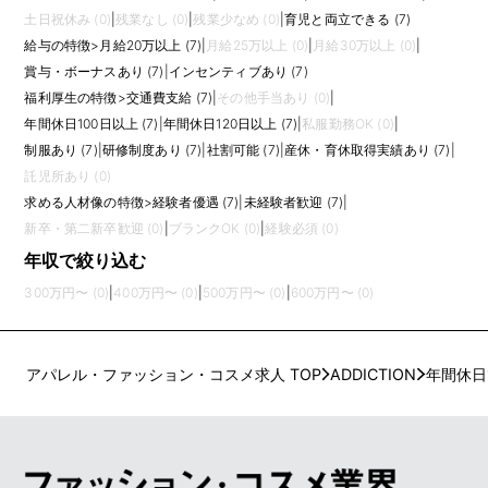
土日祝休み (0)
|
残業なし (0)
|
残業少なめ (0)
|
育児と両立できる (7)
給与の特徴
>
月給20万以上 (7)
|
月給25万以上 (0)
|
月給30万以上 (0)
|
賞与・ボーナスあり (7)
|
インセンティブあり (7)
福利厚生の特徴
>
交通費支給 (7)
|
その他手当あり (0)
|
年間休日100日以上 (7)
|
年間休日120日以上 (7)
|
私服勤務OK (0)
|
制服あり (7)
|
研修制度あり (7)
|
社割可能 (7)
|
産休・育休取得実績あり (7)
|
託児所あり (0)
求める人材像の特徴
>
経験者優遇 (7)
|
未経験者歓迎 (7)
|
新卒・第二新卒歓迎 (0)
|
ブランクOK (0)
|
経験必須 (0)
年収で絞り込む
300万円〜 (0)
|
400万円〜 (0)
|
500万円〜 (0)
|
600万円〜 (0)
アパレル・ファッション・コスメ求人 TOP
ADDICTION
年間休日