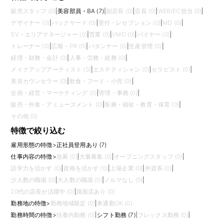
販売スタッフ (0)
|
美容部員・BA (7)
|
副店長 (0)
|
店長 (0)
|
WEB/EC担当 (0)
|
デザイナー (0)
|
バックヤード (0)
|
受付・レセプション (0)
|
MD (0)
|
SV・エリアマネージャー (0)
|
営業 (0)
|
VMD (0)
|
バイヤー (0)
|
トレーナー (0)
|
広報・PR (0)
|
パタンナー (0)
|
生産管理 (0)
|
経理・財務・会計 (0)
|
人事・労務・総務 (0)
|
メイクアップアーティスト (0)
|
エステティシャン (0)
|
セラピスト (0)
|
美容カウンセラー (0)
|
飲食・フード・小売 (0)
|
企画・経営・マーケティング (0)
|
管理・事務 (0)
|
販売・外食・アミューズメント (0)
|
医療・福祉・教育・保育 (0)
|
その他 (0)
特徴で絞り込む
雇用形態の特徴
>
正社員登用あり (7)
仕事内容の特徴
>
急募 (0)
|
大量募集 (0)
|
オープニングスタッフ (0)
|
語学力を活かす (0)
|
資格を活かす (0)
|
上場企業 (0)
|
外資系 (0)
|
少人数の職場 (0)
|
大人数の職場 (0)
|
ノルマなし (0)
|
20代の店長が活躍中 (0)
|
路面店あり (0)
勤務地の特徴
>
勤務地域限定 (0)
|
車通勤OK (0)
勤務時間の特徴
>
扶養内勤務 (0)
|
シフト勤務 (7)
|
フレックス勤務 (0)
|