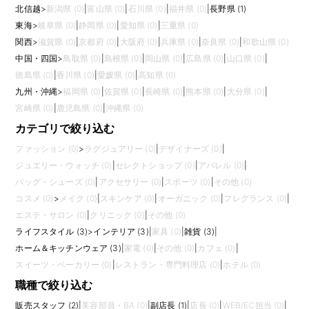
北信越
>
新潟県 (0)
|
富山県 (0)
|
石川県 (0)
|
福井県 (0)
|
長野県 (1)
東海
>
岐阜県 (0)
|
静岡県 (0)
|
愛知県 (0)
|
三重県 (0)
関西
>
滋賀県 (0)
|
京都府 (0)
|
大阪府 (0)
|
兵庫県 (0)
|
奈良県 (0)
|
和歌山県 (0)
中国・四国
>
鳥取県 (0)
|
島根県 (0)
|
岡山県 (0)
|
広島県 (0)
|
山口県 (0)
|
徳島県 (0)
|
香川県 (0)
|
愛媛県 (0)
|
高知県 (0)
九州・沖縄
>
福岡県 (0)
|
佐賀県 (0)
|
長崎県 (0)
|
熊本県 (0)
|
大分県 (0)
|
宮崎県 (0)
|
鹿児島県 (0)
|
沖縄県 (0)
カテゴリで絞り込む
ファッション (0)
>
ラグジュアリー (0)
|
デザイナーズ (0)
|
ジュエリー・ウォッチ (0)
|
セレクトショップ (0)
|
アパレル (0)
|
バッグ・シューズ (0)
|
アクセサリー (0)
|
スポーツ (0)
|
その他 (0)
コスメ (0)
>
メイク (0)
|
スキンケア (0)
|
オーガニック (0)
|
フレグランス (0)
|
エステ・サロン (0)
|
クリニック (0)
|
その他 (0)
ライフスタイル (3)
>
インテリア (3)
|
家具 (0)
|
雑貨 (3)
|
ホーム＆キッチンウェア (3)
|
家電 (0)
|
その他 (0)
|
カフェ (0)
|
スイーツ・ベーカリー (0)
|
レストラン・専門料理店 (0)
|
ホテル (0)
職種で絞り込む
販売スタッフ (2)
|
美容部員・BA (0)
|
副店長 (1)
|
店長 (0)
|
WEB/EC担当 (0)
|