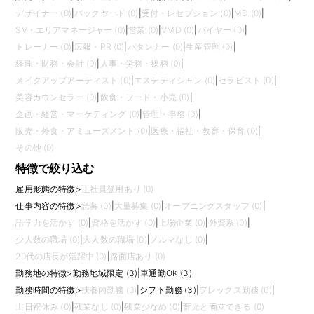
デザイナー (0)
|
バックヤード (0)
|
受付・レセプション (0)
|
MD (0)
|
SV・エリアマネージャー (0)
|
営業 (0)
|
VMD (0)
|
バイヤー (0)
|
トレーナー (0)
|
広報・PR (0)
|
パタンナー (0)
|
生産管理 (0)
|
経理・財務・会計 (0)
|
人事・労務・総務 (0)
|
メイクアップアーティスト (0)
|
エステティシャン (0)
|
セラピスト (0)
|
美容カウンセラー (0)
|
飲食・フード・小売 (0)
|
企画・経営・マーケティング (0)
|
管理・事務 (0)
|
販売・外食・アミューズメント (0)
|
医療・福祉・教育・保育 (0)
|
その他 (0)
特徴で絞り込む
雇用形態の特徴
>
正社員登用あり (0)
仕事内容の特徴
>
急募 (0)
|
大量募集 (0)
|
オープニングスタッフ (0)
|
語学力を活かす (0)
|
資格を活かす (0)
|
上場企業 (0)
|
外資系 (0)
|
少人数の職場 (0)
|
大人数の職場 (0)
|
ノルマなし (0)
|
20代の店長が活躍中 (0)
|
路面店あり (0)
勤務地の特徴
>
勤務地域限定 (3)
|
車通勤OK (3)
勤務時間の特徴
>
扶養内勤務 (0)
|
シフト勤務 (3)
|
フレックス勤務 (0)
|
土日祝休み (0)
|
残業なし (0)
|
残業少なめ (0)
|
育児と両立できる (0)