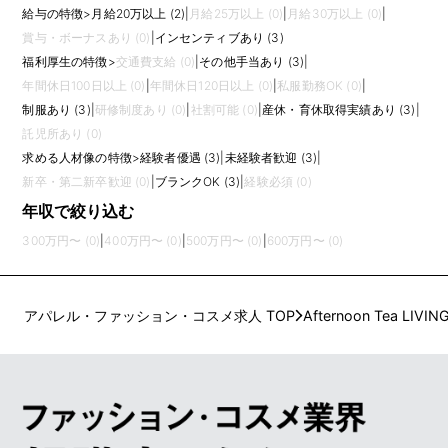
給与の特徴
>
月給20万以上 (2)
|
月給25万以上 (0)
|
月給30万以上 (0)
|
賞与・ボーナスあり (0)
|
インセンティブあり (3)
福利厚生の特徴
>
交通費支給 (0)
|
その他手当あり (3)
|
年間休日100日以上 (0)
|
年間休日120日以上 (0)
|
私服勤務OK (0)
|
制服あり (3)
|
研修制度あり (0)
|
社割可能 (0)
|
産休・育休取得実績あり (3)
|
託児所あり (0)
求める人材像の特徴
>
経験者優遇 (3)
|
未経験者歓迎 (3)
|
新卒・第二新卒歓迎 (0)
|
ブランクOK (3)
|
経験必須 (0)
年収で絞り込む
300万円〜 (0)
|
400万円〜 (0)
|
500万円〜 (0)
|
600万円〜 (0)
アパレル・ファッション・コスメ求人 TOP
Afternoon Tea LIVIN