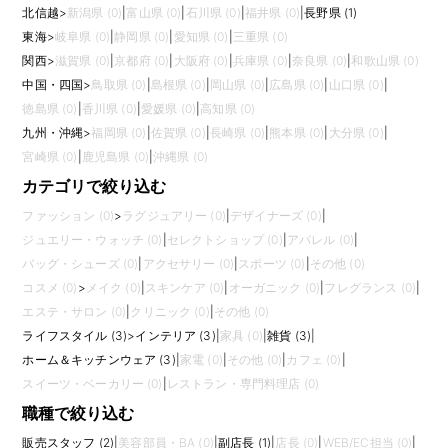
北信越
>
新潟県 (0)
|
富山県 (0)
|
石川県 (0)
|
福井県 (0)
|
長野県 (1)
東海
>
岐阜県 (0)
|
静岡県 (0)
|
愛知県 (0)
|
三重県 (0)
関西
>
滋賀県 (0)
|
京都府 (0)
|
大阪府 (0)
|
兵庫県 (0)
|
奈良県 (0)
|
和歌山県 (0)
中国・四国
>
鳥取県 (0)
|
島根県 (0)
|
岡山県 (0)
|
広島県 (0)
|
山口県 (0)
|
徳島県 (0)
|
香川県 (0)
|
愛媛県 (0)
|
高知県 (0)
九州・沖縄
>
福岡県 (0)
|
佐賀県 (0)
|
長崎県 (0)
|
熊本県 (0)
|
大分県 (0)
|
宮崎県 (0)
|
鹿児島県 (0)
|
沖縄県 (0)
カテゴリで絞り込む
ファッション (0)
>
ラグジュアリー (0)
|
デザイナーズ (0)
|
ジュエリー・ウォッチ (0)
|
セレクトショップ (0)
|
アパレル (0)
|
バッグ・シューズ (0)
|
アクセサリー (0)
|
スポーツ (0)
|
その他 (0)
コスメ (0)
>
メイク (0)
|
スキンケア (0)
|
オーガニック (0)
|
フレグランス (0)
|
エステ・サロン (0)
|
クリニック (0)
|
その他 (0)
ライフスタイル (3)
>
インテリア (3)
|
家具 (0)
|
雑貨 (3)
|
ホーム＆キッチンウェア (3)
|
家電 (0)
|
その他 (0)
|
カフェ (0)
|
スイーツ・ベーカリー (0)
|
レストラン・専門料理店 (0)
職種で絞り込む
販売スタッフ (2)
|
美容部員・BA (0)
|
副店長 (1)
|
店長 (0)
|
WEB/EC担当 (0)
|