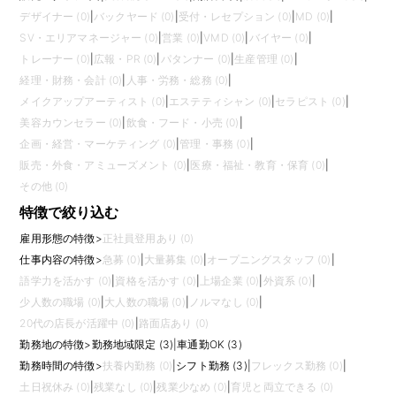
デザイナー (0)
|
バックヤード (0)
|
受付・レセプション (0)
|
MD (0)
|
SV・エリアマネージャー (0)
|
営業 (0)
|
VMD (0)
|
バイヤー (0)
|
トレーナー (0)
|
広報・PR (0)
|
パタンナー (0)
|
生産管理 (0)
|
経理・財務・会計 (0)
|
人事・労務・総務 (0)
|
メイクアップアーティスト (0)
|
エステティシャン (0)
|
セラピスト (0)
|
美容カウンセラー (0)
|
飲食・フード・小売 (0)
|
企画・経営・マーケティング (0)
|
管理・事務 (0)
|
販売・外食・アミューズメント (0)
|
医療・福祉・教育・保育 (0)
|
その他 (0)
特徴で絞り込む
雇用形態の特徴
>
正社員登用あり (0)
仕事内容の特徴
>
急募 (0)
|
大量募集 (0)
|
オープニングスタッフ (0)
|
語学力を活かす (0)
|
資格を活かす (0)
|
上場企業 (0)
|
外資系 (0)
|
少人数の職場 (0)
|
大人数の職場 (0)
|
ノルマなし (0)
|
20代の店長が活躍中 (0)
|
路面店あり (0)
勤務地の特徴
>
勤務地域限定 (3)
|
車通勤OK (3)
勤務時間の特徴
>
扶養内勤務 (0)
|
シフト勤務 (3)
|
フレックス勤務 (0)
|
土日祝休み (0)
|
残業なし (0)
|
残業少なめ (0)
|
育児と両立できる (0)