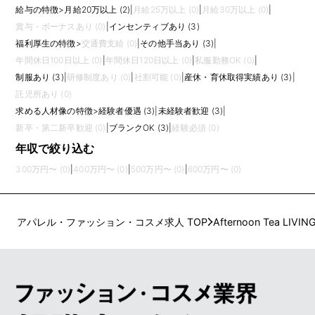
給与の特徴
>
月給20万以上 (2)
|
月給25万以上 (0)
|
月給30万以上 (0)
|
賞与・ボーナスあり (0)
|
インセンティブあり (3)
福利厚生の特徴
>
交通費支給 (0)
|
その他手当あり (3)
|
年間休日100日以上 (0)
|
年間休日120日以上 (0)
|
私服勤務OK (0)
|
制服あり (3)
|
研修制度あり (0)
|
社割可能 (0)
|
産休・育休取得実績あり (3)
|
託児所あり (0)
求める人材像の特徴
>
経験者優遇 (3)
|
未経験者歓迎 (3)
|
新卒・第二新卒歓迎 (0)
|
ブランクOK (3)
|
経験必須 (0)
年収で絞り込む
300万円〜 (0)
|
400万円〜 (0)
|
500万円〜 (0)
|
600万円〜 (0)
アパレル・ファッション・コスメ求人 TOP
Afternoon Tea LIVIN