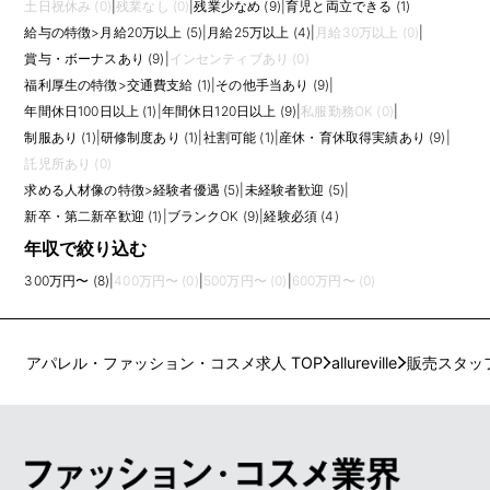
土日祝休み (0)
|
残業なし (0)
|
残業少なめ (9)
|
育児と両立できる (1)
給与の特徴
>
月給20万以上 (5)
|
月給25万以上 (4)
|
月給30万以上 (0)
|
賞与・ボーナスあり (9)
|
インセンティブあり (0)
福利厚生の特徴
>
交通費支給 (1)
|
その他手当あり (9)
|
年間休日100日以上 (1)
|
年間休日120日以上 (9)
|
私服勤務OK (0)
|
制服あり (1)
|
研修制度あり (1)
|
社割可能 (1)
|
産休・育休取得実績あり (9)
|
託児所あり (0)
求める人材像の特徴
>
経験者優遇 (5)
|
未経験者歓迎 (5)
|
新卒・第二新卒歓迎 (1)
|
ブランクOK (9)
|
経験必須 (4)
年収で絞り込む
300万円〜 (8)
|
400万円〜 (0)
|
500万円〜 (0)
|
600万円〜 (0)
アパレル・ファッション・コスメ求人 TOP
allureville
販売スタッ