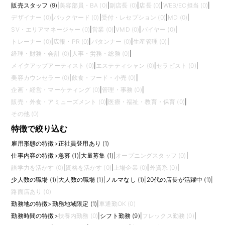
販売スタッフ (9)
|
美容部員・BA (0)
|
副店長 (0)
|
店長 (0)
|
WEB/EC担当 (0)
|
デザイナー (0)
|
バックヤード (0)
|
受付・レセプション (0)
|
MD (0)
|
SV・エリアマネージャー (0)
|
営業 (0)
|
VMD (0)
|
バイヤー (0)
|
トレーナー (0)
|
広報・PR (0)
|
パタンナー (0)
|
生産管理 (0)
|
経理・財務・会計 (0)
|
人事・労務・総務 (0)
|
メイクアップアーティスト (0)
|
エステティシャン (0)
|
セラピスト (0)
|
美容カウンセラー (0)
|
飲食・フード・小売 (0)
|
企画・経営・マーケティング (0)
|
管理・事務 (0)
|
販売・外食・アミューズメント (0)
|
医療・福祉・教育・保育 (0)
|
その他 (0)
特徴で絞り込む
雇用形態の特徴
>
正社員登用あり (1)
仕事内容の特徴
>
急募 (1)
|
大量募集 (1)
|
オープニングスタッフ (0)
|
語学力を活かす (0)
|
資格を活かす (0)
|
上場企業 (0)
|
外資系 (0)
|
少人数の職場 (1)
|
大人数の職場 (1)
|
ノルマなし (1)
|
20代の店長が活躍中 (1)
|
路面店あり (0)
勤務地の特徴
>
勤務地域限定 (1)
|
車通勤OK (0)
勤務時間の特徴
>
扶養内勤務 (0)
|
シフト勤務 (9)
|
フレックス勤務 (0)
|