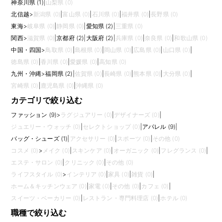
神奈川県 (1)
|
山梨県 (0)
北信越
>
新潟県 (0)
|
富山県 (0)
|
石川県 (0)
|
福井県 (0)
|
長野県 (0)
東海
>
岐阜県 (0)
|
静岡県 (0)
|
愛知県 (2)
|
三重県 (0)
関西
>
滋賀県 (0)
|
京都府 (2)
|
大阪府 (2)
|
兵庫県 (0)
|
奈良県 (0)
|
和歌山県 (0)
中国・四国
>
鳥取県 (0)
|
島根県 (0)
|
岡山県 (0)
|
広島県 (0)
|
山口県 (0)
|
徳島県 (0)
|
香川県 (0)
|
愛媛県 (0)
|
高知県 (0)
九州・沖縄
>
福岡県 (2)
|
佐賀県 (0)
|
長崎県 (0)
|
熊本県 (0)
|
大分県 (0)
|
宮崎県 (0)
|
鹿児島県 (0)
|
沖縄県 (0)
カテゴリで絞り込む
ファッション (9)
>
ラグジュアリー (0)
|
デザイナーズ (0)
|
ジュエリー・ウォッチ (0)
|
セレクトショップ (0)
|
アパレル (9)
|
バッグ・シューズ (1)
|
アクセサリー (0)
|
スポーツ (0)
|
その他 (0)
コスメ (0)
>
メイク (0)
|
スキンケア (0)
|
オーガニック (0)
|
フレグランス (0)
|
エステ・サロン (0)
|
クリニック (0)
|
その他 (0)
ライフスタイル (0)
>
インテリア (0)
|
家具 (0)
|
雑貨 (0)
|
ホーム＆キッチンウェア (0)
|
家電 (0)
|
その他 (0)
|
カフェ (0)
|
スイーツ・ベーカリー (0)
|
レストラン・専門料理店 (0)
|
ホテル (0)
職種で絞り込む