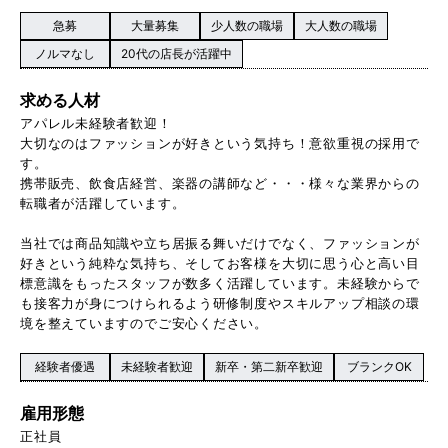
急募
大量募集
少人数の職場
大人数の職場
ノルマなし
20代の店長が活躍中
求める人材
アパレル未経験者歓迎！
大切なのはファッションが好きという気持ち！意欲重視の採用で
す。
携帯販売、飲食店経営、楽器の講師など・・・様々な業界からの
転職者が活躍しています。
当社では商品知識や立ち居振る舞いだけでなく、ファッションが
好きという純粋な気持ち、そしてお客様を大切に思う心と高い目
標意識をもったスタッフが数多く活躍しています。未経験からで
も接客力が身につけられるよう研修制度やスキルアップ相談の環
境を整えていますのでご安心ください。
経験者優遇
未経験者歓迎
新卒・第二新卒歓迎
ブランクOK
雇用形態
正社員