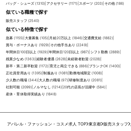
バッグ・シューズ (1310)
|
アクセサリー (1171)
|
スポーツ (203)
|
その他 (186)
似ている職種で探す
販売スタッフ (2540)
似ている特徴で探す
急募 (1155)
|
大量募集 (105)
|
月給20万以上 (1846)
|
交通費支給 (1882)
|
賞与・ボーナスあり (1929)
|
その他手当あり (2249)
|
年間休日100日以上 (1929)
|
年間休日120日以上 (987)
|
シフト勤務 (2889)
|
残業少なめ (1363)
|
経験者優遇 (2628)
|
未経験者歓迎 (2028)
|
新卒・第二新卒歓迎 (1172)
|
育児と両立できる (886)
|
ブランクOK (1400)
|
正社員登用あり (1395)
|
制服あり (1081)
|
勤務地域限定 (1008)
|
少人数の職場 (344)
|
大人数の職場 (97)
|
研修制度あり (2081)
|
社割可能 (2099)
|
ノルマなし (1214)
|
20代の店長が活躍中 (584)
|
産休・育休取得実績あり (1848)
アパレル・ファッション・コスメ求人 TOP
東京都
販売スタッフ