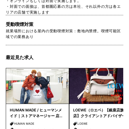
・オンラインもしくは対面で実施します。
・対面での面接は、首都圏応募の方は本社、それ以外の方は各エ
リアの店舗で実施します
受動喫煙対策
就業場所における屋内の受動喫煙対策：敷地内禁煙。喫煙可能区
域での業務あり
最近見た求人
HUMAN MADE / ヒューマンメ
LOEWE（ロエベ）【銀座店旗艦
イド｜ストアマネージャー 店長
店】クライアントアドバイザー
候補
／シニアクライアントアドバイ
HUMAN MADE
LOEWE
ザー募集