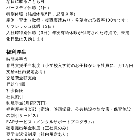
な日に取ることも可
バースディ休暇（1日）
特別休暇（結婚休暇5日、忌引き等）
産休・育休（取得・復職実績あり）希望者の取得率100％です！
リフレッシュ休暇（3日）
入社時特別休暇（3日）年次有給休暇が付与された時点で、未消
化日数は失効します
福利厚生
時間外手当
育児支援手当制度（小学校入学前のお子様がいる社員に、月1万円
支給※社内規定あり）
交通費全額支給
昇給年1回
社会保険
社員割引
制服手当(月額2万円)
福利厚生倶楽部（宿泊、映画鑑賞、公共施設や飲食店・保育施設
の割引サービス）
EAPサービス（メンタルサポートプログラム）
確定拠出年金制度（正社員のみ）
奨学金返済制度（社内規定あり）