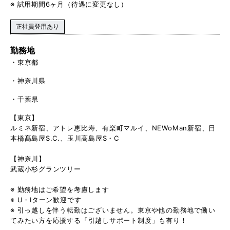
※ 試用期間6ヶ月（待遇に変更なし）
正社員登用あり
勤務地
東京都
神奈川県
千葉県
【東京】
ルミネ新宿、アトレ恵比寿、有楽町マルイ、NEWoMan新宿、日
本橋髙島屋S.C.、玉川高島屋S・C
【神奈川】
武蔵小杉グランツリー
※ 勤務地はご希望を考慮します
※ U・Iターン歓迎です
※ 引っ越しを伴う転勤はございません。東京や他の勤務地で働い
てみたい方を応援する「引越しサポート制度」も有り！