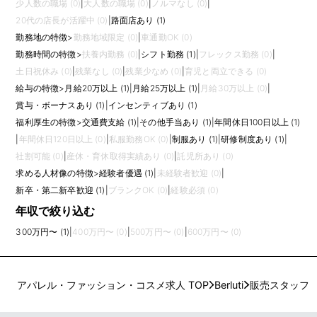
少人数の職場 (0)
|
大人数の職場 (0)
|
ノルマなし (0)
|
20代の店長が活躍中 (0)
|
路面店あり (1)
勤務地の特徴
>
勤務地域限定 (0)
|
車通勤OK (0)
勤務時間の特徴
>
扶養内勤務 (0)
|
シフト勤務 (1)
|
フレックス勤務 (0)
|
土日祝休み (0)
|
残業なし (0)
|
残業少なめ (0)
|
育児と両立できる (0)
給与の特徴
>
月給20万以上 (1)
|
月給25万以上 (1)
|
月給30万以上 (0)
|
賞与・ボーナスあり (1)
|
インセンティブあり (1)
福利厚生の特徴
>
交通費支給 (1)
|
その他手当あり (1)
|
年間休日100日以上 (1)
|
年間休日120日以上 (0)
|
私服勤務OK (0)
|
制服あり (1)
|
研修制度あり (1)
|
社割可能 (0)
|
産休・育休取得実績あり (0)
|
託児所あり (0)
求める人材像の特徴
>
経験者優遇 (1)
|
未経験者歓迎 (0)
|
新卒・第二新卒歓迎 (1)
|
ブランクOK (0)
|
経験必須 (0)
年収で絞り込む
300万円〜 (1)
|
400万円〜 (0)
|
500万円〜 (0)
|
600万円〜 (0)
アパレル・ファッション・コスメ求人 TOP
Berluti
販売スタッフ