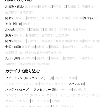
北海道・東北
>
北海道 (0)
|
青森県 (0)
|
岩手県 (0)
|
宮城県 (0)
|
秋田県 (0)
|
山形県 (0)
|
福島県 (0)
関東
>
茨城県 (0)
|
栃木県 (0)
|
群馬県 (0)
|
埼玉県 (0)
|
千葉県 (0)
|
東京都 (1)
|
神奈川県 (1)
|
山梨県 (0)
北信越
>
新潟県 (0)
|
富山県 (0)
|
石川県 (0)
|
福井県 (0)
|
長野県 (0)
東海
>
岐阜県 (0)
|
静岡県 (0)
|
愛知県 (0)
|
三重県 (0)
関西
>
滋賀県 (0)
|
京都府 (0)
|
大阪府 (0)
|
兵庫県 (0)
|
奈良県 (0)
|
和歌山県 (0)
中国・四国
>
鳥取県 (0)
|
島根県 (0)
|
岡山県 (0)
|
広島県 (0)
|
山口県 (0)
|
徳島県 (0)
|
香川県 (0)
|
愛媛県 (0)
|
高知県 (0)
九州・沖縄
>
福岡県 (0)
|
佐賀県 (0)
|
長崎県 (0)
|
熊本県 (0)
|
大分県 (0)
|
宮崎県 (0)
|
鹿児島県 (0)
|
沖縄県 (0)
カテゴリで絞り込む
ファッション (1)
>
ラグジュアリー (1)
|
デザイナーズ (0)
|
ジュエリー・ウォッチ (0)
|
セレクトショップ (0)
|
アパレル (1)
|
バッグ・シューズ (1)
|
アクセサリー (1)
|
スポーツ (0)
|
その他 (0)
コスメ (0)
>
メイク (0)
|
スキンケア (0)
|
オーガニック (0)
|
フレグランス (0)
|
エステ・サロン (0)
|
クリニック (0)
|
その他 (0)
ライフスタイル (0)
>
インテリア (0)
|
家具 (0)
|
雑貨 (0)
|