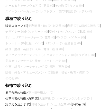
ホーム＆キッチンウェア (0)
|
家電 (0)
|
その他 (0)
|
カフェ (0)
|
スイーツ・ベーカリー (0)
|
レストラン・専門料理店 (0)
|
ホテル (0)
職種で絞り込む
販売スタッフ (1)
|
美容部員・BA (0)
|
副店長 (0)
|
店長 (0)
|
WEB/EC担当 (0)
|
デザイナー (0)
|
バックヤード (0)
|
受付・レセプション (0)
|
MD (0)
|
SV・エリアマネージャー (0)
|
営業 (0)
|
VMD (0)
|
バイヤー (0)
|
トレーナー (0)
|
広報・PR (0)
|
パタンナー (0)
|
生産管理 (0)
|
経理・財務・会計 (0)
|
人事・労務・総務 (0)
|
メイクアップアーティスト (0)
|
エステティシャン (0)
|
セラピスト (0)
|
美容カウンセラー (0)
|
飲食・フード・小売 (0)
|
企画・経営・マーケティング (0)
|
管理・事務 (0)
|
販売・外食・アミューズメント (0)
|
医療・福祉・教育・保育 (0)
|
その他 (0)
特徴で絞り込む
雇用形態の特徴
>
正社員登用あり (0)
仕事内容の特徴
>
急募 (1)
|
大量募集 (0)
|
オープニングスタッフ (0)
|
語学力を活かす (1)
|
資格を活かす (0)
|
上場企業 (0)
|
外資系 (1)
|