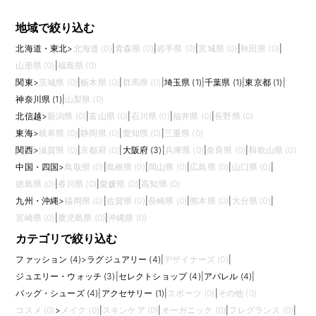
地域で絞り込む
北海道・東北
>
北海道 (0)
|
青森県 (0)
|
岩手県 (0)
|
宮城県 (0)
|
秋田県 (0)
|
山形県 (0)
|
福島県 (0)
関東
>
茨城県 (0)
|
栃木県 (0)
|
群馬県 (0)
|
埼玉県 (1)
|
千葉県 (1)
|
東京都 (1)
|
神奈川県 (1)
|
山梨県 (0)
北信越
>
新潟県 (0)
|
富山県 (0)
|
石川県 (0)
|
福井県 (0)
|
長野県 (0)
東海
>
岐阜県 (0)
|
静岡県 (0)
|
愛知県 (0)
|
三重県 (0)
関西
>
滋賀県 (0)
|
京都府 (0)
|
大阪府 (3)
|
兵庫県 (0)
|
奈良県 (0)
|
和歌山県 (0)
中国・四国
>
鳥取県 (0)
|
島根県 (0)
|
岡山県 (0)
|
広島県 (0)
|
山口県 (0)
|
徳島県 (0)
|
香川県 (0)
|
愛媛県 (0)
|
高知県 (0)
九州・沖縄
>
福岡県 (0)
|
佐賀県 (0)
|
長崎県 (0)
|
熊本県 (0)
|
大分県 (0)
|
宮崎県 (0)
|
鹿児島県 (0)
|
沖縄県 (0)
カテゴリで絞り込む
ファッション (4)
>
ラグジュアリー (4)
|
デザイナーズ (0)
|
ジュエリー・ウォッチ (3)
|
セレクトショップ (4)
|
アパレル (4)
|
バッグ・シューズ (4)
|
アクセサリー (1)
|
スポーツ (0)
|
その他 (0)
コスメ (0)
>
メイク (0)
|
スキンケア (0)
|
オーガニック (0)
|
フレグランス (0)
|