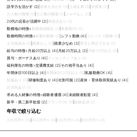
語学力を活かす (2)
|
資格を活かす (0)
|
上場企業 (0)
|
外資系 (0)
|
少人数の職場 (0)
|
大人数の職場 (0)
|
ノルマなし (0)
|
20代の店長が活躍中 (2)
|
路面店あり (0)
勤務地の特徴
>
勤務地域限定 (0)
|
車通勤OK (0)
勤務時間の特徴
>
扶養内勤務 (0)
|
シフト勤務 (4)
|
フレックス勤務 (0)
|
土日祝休み (0)
|
残業なし (0)
|
残業少なめ (2)
|
育児と両立できる (0)
給与の特徴
>
月給20万以上 (4)
|
月給25万以上 (2)
|
月給30万以上 (0)
|
賞与・ボーナスあり (4)
|
インセンティブあり (0)
福利厚生の特徴
>
交通費支給 (2)
|
その他手当あり (4)
|
年間休日100日以上 (4)
|
年間休日120日以上 (0)
|
私服勤務OK (4)
|
制服あり (0)
|
研修制度あり (4)
|
社割可能 (2)
|
産休・育休取得実績あり (4)
|
託児所あり (0)
求める人材像の特徴
>
経験者優遇 (4)
|
未経験者歓迎 (4)
|
新卒・第二新卒歓迎 (2)
|
ブランクOK (0)
|
経験必須 (0)
年収で絞り込む
300万円〜 (0)
|
400万円〜 (0)
|
500万円〜 (0)
|
600万円〜 (0)