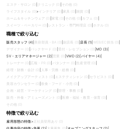
エステ・サロン (0)
|
クリニック (0)
|
その他 (0)
ライフスタイル (0)
>
インテリア (0)
|
家具 (0)
|
雑貨 (0)
|
ホーム＆キッチンウェア (0)
|
家電 (0)
|
その他 (0)
|
カフェ (0)
|
スイーツ・ベーカリー (0)
|
レストラン・専門料理店 (0)
|
ホテル (0)
職種で絞り込む
販売スタッフ (4)
|
美容部員・BA (0)
|
副店長 (0)
|
店長 (1)
|
WEB/EC担当 (0)
|
デザイナー (0)
|
バックヤード (0)
|
受付・レセプション (0)
|
MD (3)
|
SV・エリアマネージャー (2)
|
営業 (0)
|
VMD (2)
|
バイヤー (4)
|
トレーナー (0)
|
広報・PR (0)
|
パタンナー (0)
|
生産管理 (0)
|
経理・財務・会計 (0)
|
人事・労務・総務 (0)
|
メイクアップアーティスト (0)
|
エステティシャン (0)
|
セラピスト (0)
|
美容カウンセラー (0)
|
飲食・フード・小売 (0)
|
企画・経営・マーケティング (0)
|
管理・事務 (0)
|
販売・外食・アミューズメント (0)
|
医療・福祉・教育・保育 (0)
|
その他 (0)
特徴で絞り込む
雇用形態の特徴
>
正社員登用あり (0)
仕事内容の特徴
>
急募 (2)
|
大量募集 (0)
|
オープニングスタッフ (2)
|