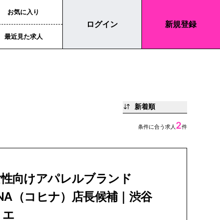
お気に入り
ログイン
新規登録
最近見た求人
新着順
2
条件に合う求人
件
女性向けアパレルブランド
INA（コヒナ）店長候補｜渋谷
リエ