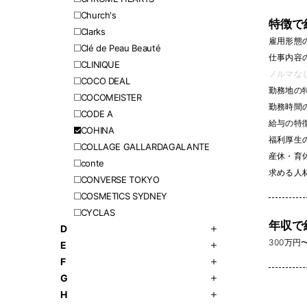
Church's
特徴で
Clarks
雇用形態
Clé de Peau Beauté
仕事内容
CLINIQUE
ノルマなし 
COCO DEAL
勤務地の
COCOMEISTER
勤務時間
CODE A
給与の特
COHINA
福利厚生
COLLAGE GALLARDAGALANTE
産休・育休
conte
求める人
CONVERSE TOKYO
COSMETICS SYDNEY
CYCLAS
年収で
D
300万円〜 
E
F
G
H