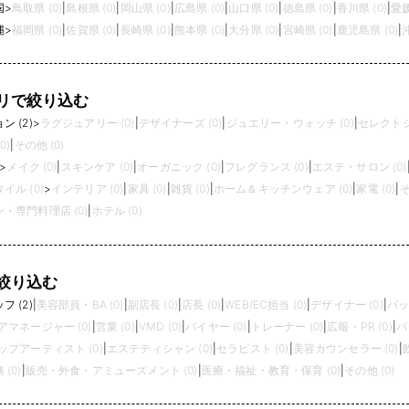
国
>
鳥取県 (0)
|
島根県 (0)
|
岡山県 (0)
|
広島県 (0)
|
山口県 (0)
|
徳島県 (0)
|
香川県 (0)
|
愛媛
縄
>
福岡県 (0)
|
佐賀県 (0)
|
長崎県 (0)
|
熊本県 (0)
|
大分県 (0)
|
宮崎県 (0)
|
鹿児島県 (0)
|
リで絞り込む
 (2)
>
ラグジュアリー (0)
|
デザイナーズ (0)
|
ジュエリー・ウォッチ (0)
|
セレクトシ
0)
|
その他 (0)
>
メイク (0)
|
スキンケア (0)
|
オーガニック (0)
|
フレグランス (0)
|
エステ・サロン (0)
イル (0)
>
インテリア (0)
|
家具 (0)
|
雑貨 (0)
|
ホーム＆キッチンウェア (0)
|
家電 (0)
|
そ
・専門料理店 (0)
|
ホテル (0)
絞り込む
 (2)
|
美容部員・BA (0)
|
副店長 (0)
|
店長 (0)
|
WEB/EC担当 (0)
|
デザイナー (0)
|
バッ
アマネージャー (0)
|
営業 (0)
|
VMD (0)
|
バイヤー (0)
|
トレーナー (0)
|
広報・PR (0)
|
パ
プアーティスト (0)
|
エステティシャン (0)
|
セラピスト (0)
|
美容カウンセラー (0)
|
(0)
|
販売・外食・アミューズメント (0)
|
医療・福祉・教育・保育 (0)
|
その他 (0)