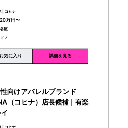
COHINA | コヒナ
320万円〜
渋谷区
タッフ
お気に入り
詳細を見る
女性向けアパレルブランド
INA（コヒナ）店長候補｜有楽
ルイ
COHINA | コヒナ