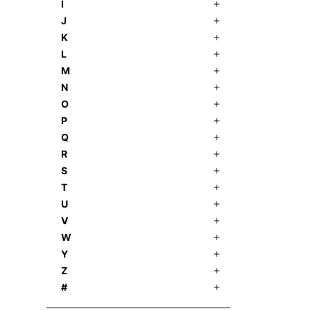
I
J
K
L
M
N
O
P
Q
R
S
T
U
V
W
Y
Z
#