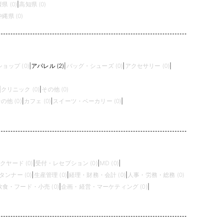
県 (0)
|
高知県 (0)
沖縄県 (0)
ョップ (0)
|
アパレル (2)
|
バッグ・シューズ (0)
|
アクセサリー (0)
|
|
クリニック (0)
|
その他 (0)
の他 (0)
|
カフェ (0)
|
スイーツ・ベーカリー (0)
|
クヤード (0)
|
受付・レセプション (0)
|
MD (0)
|
タンナー (0)
|
生産管理 (0)
|
経理・財務・会計 (0)
|
人事・労務・総務 (0)
飲食・フード・小売 (0)
|
企画・経営・マーケティング (0)
|