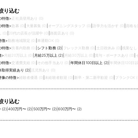
絞り込む
の特徴
>
正社員登用あり (0)
の特徴
>
急募 (0)
|
大量募集 (0)
|
オープニングスタッフ (0)
|
語学力を活かす (0)
|
資格を活
(0)
|
20代の店長が活躍中 (0)
|
路面店あり (0)
特徴
>
勤務地域限定 (0)
|
車通勤OK (0)
の特徴
>
扶養内勤務 (0)
|
シフト勤務 (2)
|
フレックス勤務 (0)
|
土日祝休み (0)
|
残業なし (
徴
>
月給20万以上 (0)
|
月給25万以上 (2)
|
月給30万以上 (0)
|
賞与・ボーナスあり (0)
|
の特徴
>
交通費支給 (0)
|
その他手当あり (0)
|
年間休日100日以上 (2)
|
年間休日120日以上
取得実績あり (2)
|
託児所あり (0)
材像の特徴
>
経験者優遇 (0)
|
未経験者歓迎 (0)
|
新卒・第二新卒歓迎 (0)
|
ブランクOK (
絞り込む
(2)
|
400万円〜 (2)
|
500万円〜 (2)
|
600万円〜 (2)