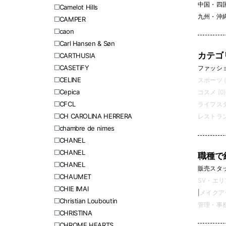
中国・四
Camelot Hills
九州・沖
CAMPER
caon
Carl Hansen & Søn
カテゴ
CARTHUSIA
CASETiFY
ファッション
CELINE
スポーツ (
Cepica
コスメ (0)
CFCL
ライフスタ
CH CAROLINA HERRERA
レストラン
chambre de nimes
CHANEL
CHANEL
職種で
CHANEL
販売スタッフ
CHAUMET
SV・エリ
CHIE IMAI
|
メイクアッ
Christian Louboutin
管理・事務 
CHRISTINA
CHROME HEARTS