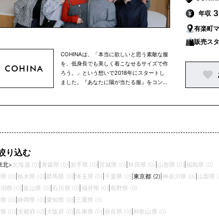
年収
有楽町
販売ス
COHINAは、「本当に欲しいと思う素敵な服
を、低身長でも美しく着こなせるサイズで作
ろう。」という想いで2018年にスタートし
ました。『あなたに陽が当たる服』をコンセ
プトに“小柄女性の美しさ”を追求し、日々を
自分らしく過ごせる服を、自分らしく居られ
る時間をお届けするブランドです。
絞り込む
東北
>
北海道 (0)
|
青森県 (0)
|
岩手県 (0)
|
宮城県 (0)
|
秋田県 (0)
|
山形県 (0)
|
福島県 (0)
県 (0)
|
栃木県 (0)
|
群馬県 (0)
|
埼玉県 (0)
|
千葉県 (0)
|
東京都 (2)
|
神奈川県 (0)
|
山梨県 (
潟県 (0)
|
富山県 (0)
|
石川県 (0)
|
福井県 (0)
|
長野県 (0)
県 (0)
|
静岡県 (0)
|
愛知県 (0)
|
三重県 (0)
県 (0)
|
京都府 (0)
|
大阪府 (0)
|
兵庫県 (0)
|
奈良県 (0)
|
和歌山県 (0)