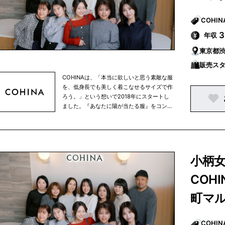
年収
東京都
販売ス
COHINAは、「本当に欲しいと思う素敵な服
を、低身長でも美しく着こなせるサイズで作
ろう。」という想いで2018年にスタートし
ました。『あなたに陽が当たる服』をコンセ
プトに“小柄女性の美しさ”を追求し、日々を
自分らしく過ごせる服を、自分らしく居られ
る時間をお届けするブランドです。
小柄
COH
町マ