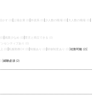
かす (0)
|
上場企業 (0)
|
外資系 (0)
|
少人数の職場 (0)
|
大人数の職場 (0)
|
0)
|
残業少なめ (0)
|
育児と両立できる (0)
インセンティブあり (0)
 (0)
|
私服勤務OK (0)
|
制服あり (0)
|
研修制度あり (0)
|
社割可能 (2)
|
0)
|
経験必須 (2)