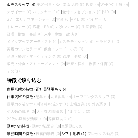
販売スタッフ (4)
|
美容部員・BA (0)
|
副店長 (0)
|
店長 (0)
|
WEB/EC担当 (0)
|
デザイナー (0)
|
バックヤード (0)
|
受付・レセプション (0)
|
MD (0)
|
SV・エリアマネージャー (0)
|
営業 (0)
|
VMD (0)
|
バイヤー (0)
|
トレーナー (0)
|
広報・PR (0)
|
パタンナー (0)
|
生産管理 (0)
|
経理・財務・会計 (0)
|
人事・労務・総務 (0)
|
メイクアップアーティスト (0)
|
エステティシャン (0)
|
セラピスト (0)
|
美容カウンセラー (0)
|
飲食・フード・小売 (0)
|
企画・経営・マーケティング (0)
|
管理・事務 (0)
|
販売・外食・アミューズメント (0)
|
医療・福祉・教育・保育 (0)
|
その他 (0)
特徴で絞り込む
雇用形態の特徴
>
正社員登用あり (4)
仕事内容の特徴
>
急募 (0)
|
大量募集 (0)
|
オープニングスタッフ (0)
|
語学力を活かす (0)
|
資格を活かす (0)
|
上場企業 (0)
|
外資系 (0)
|
少人数の職場 (0)
|
大人数の職場 (0)
|
ノルマなし (0)
|
20代の店長が活躍中 (0)
|
路面店あり (0)
勤務地の特徴
>
勤務地域限定 (0)
|
車通勤OK (0)
勤務時間の特徴
>
扶養内勤務 (0)
|
シフト勤務 (4)
|
フレックス勤務 (0)
|