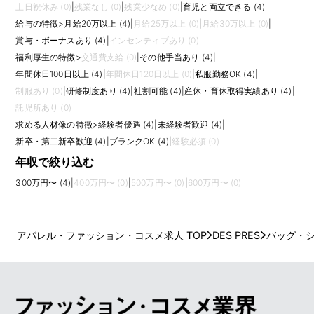
土日祝休み (0)
|
残業なし (0)
|
残業少なめ (0)
|
育児と両立できる (4)
給与の特徴
>
月給20万以上 (4)
|
月給25万以上 (0)
|
月給30万以上 (0)
|
賞与・ボーナスあり (4)
|
インセンティブあり (0)
福利厚生の特徴
>
交通費支給 (0)
|
その他手当あり (4)
|
年間休日100日以上 (4)
|
年間休日120日以上 (0)
|
私服勤務OK (4)
|
制服あり (0)
|
研修制度あり (4)
|
社割可能 (4)
|
産休・育休取得実績あり (4)
|
託児所あり (0)
求める人材像の特徴
>
経験者優遇 (4)
|
未経験者歓迎 (4)
|
新卒・第二新卒歓迎 (4)
|
ブランクOK (4)
|
経験必須 (0)
年収で絞り込む
300万円〜 (4)
|
400万円〜 (0)
|
500万円〜 (0)
|
600万円〜 (0)
アパレル・ファッション・コスメ求人 TOP
DES PRES
バッグ・