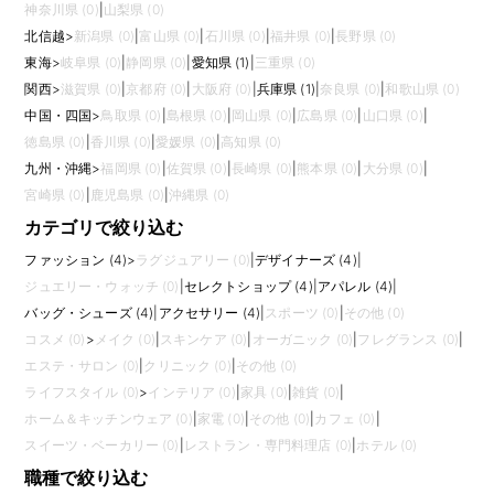
神奈川県 (0)
|
山梨県 (0)
北信越
>
新潟県 (0)
|
富山県 (0)
|
石川県 (0)
|
福井県 (0)
|
長野県 (0)
東海
>
岐阜県 (0)
|
静岡県 (0)
|
愛知県 (1)
|
三重県 (0)
関西
>
滋賀県 (0)
|
京都府 (0)
|
大阪府 (0)
|
兵庫県 (1)
|
奈良県 (0)
|
和歌山県 (0)
中国・四国
>
鳥取県 (0)
|
島根県 (0)
|
岡山県 (0)
|
広島県 (0)
|
山口県 (0)
|
徳島県 (0)
|
香川県 (0)
|
愛媛県 (0)
|
高知県 (0)
九州・沖縄
>
福岡県 (0)
|
佐賀県 (0)
|
長崎県 (0)
|
熊本県 (0)
|
大分県 (0)
|
宮崎県 (0)
|
鹿児島県 (0)
|
沖縄県 (0)
カテゴリで絞り込む
ファッション (4)
>
ラグジュアリー (0)
|
デザイナーズ (4)
|
ジュエリー・ウォッチ (0)
|
セレクトショップ (4)
|
アパレル (4)
|
バッグ・シューズ (4)
|
アクセサリー (4)
|
スポーツ (0)
|
その他 (0)
コスメ (0)
>
メイク (0)
|
スキンケア (0)
|
オーガニック (0)
|
フレグランス (0)
|
エステ・サロン (0)
|
クリニック (0)
|
その他 (0)
ライフスタイル (0)
>
インテリア (0)
|
家具 (0)
|
雑貨 (0)
|
ホーム＆キッチンウェア (0)
|
家電 (0)
|
その他 (0)
|
カフェ (0)
|
スイーツ・ベーカリー (0)
|
レストラン・専門料理店 (0)
|
ホテル (0)
職種で絞り込む